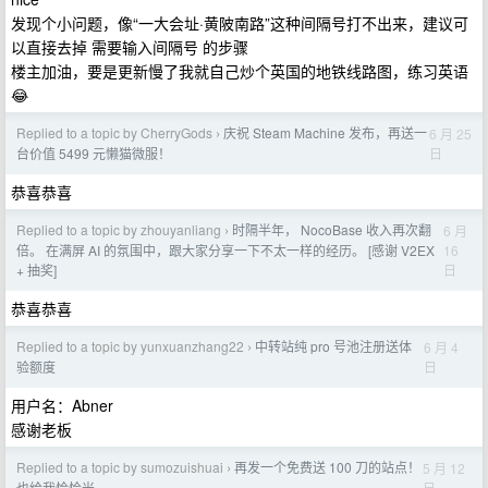
发现个小问题，像“一大会址·黄陂南路”这种间隔号打不出来，建议可
以直接去掉 需要输入间隔号 的步骤
楼主加油，要是更新慢了我就自己炒个英国的地铁线路图，练习英语
😂
Replied to a topic by CherryGods
庆祝 Steam Machine 发布，再送一
6 月 25
›
日
台价值 5499 元懒猫微服！
恭喜恭喜
Replied to a topic by zhouyanliang
时隔半年， NocoBase 收入再次翻
6 月
›
16
倍。 在满屏 AI 的氛围中，跟大家分享一下不太一样的经历。 [感谢 V2EX
日
+ 抽奖]
恭喜恭喜
Replied to a topic by yunxuanzhang22
中转站纯 pro 号池注册送体
6 月 4
›
日
验额度
用户名：Abner
感谢老板
Replied to a topic by sumozuishuai
再发一个免费送 100 刀的站点！
5 月 12
›
日
也给我恰恰米