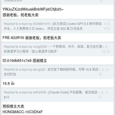
YWJuZXJzdW4uakBnbWFpbC5jb20=
感谢老板，祝老板大卖
Replied to a topic by l534891619
[压力测试] Codex GPT-5.5 新中转站
5 月
›
8 日
开业，人人免费领 3 亿 token， 评论立送 300 美刀/月会员
FRE-822ff1f0 谢谢老板，祝老板大卖
Replied to a topic by mxlg2030
一个把单词、句子、阅读、复习全打通
4 月
›
23 日
的英语学习小程序 - “匠心英语学习助手”
ID:019db851c7e8 感谢楼主
Replied to a topic by dongQQ
支付宝下载蚂蚁阿福，可得 16.8 到店
2 月 12
›
日
支付红包
16.8 👍
Replied to a topic by wlfh2008
[Claude Code] 不玩套路，留言就送
1 月 15
›
日
$10
预祝楼主大卖
HONGMACC-10C3D54F