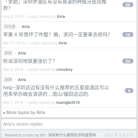
「求助」深圳罗湖区有没有靠谱的种植牙医院推
20
荐？
Aug 8, 2019 • Lastly replied by
Airla
问与答
•
Airla
苹果 X 听筒坏了咋整？懒，求问一定要拿去修吗？
10
Mar 31, 2019 • Lastly replied by
Airla
深圳
•
Airla
听说深圳地铁要涨价了？
34
Mar 8, 2019 • Lastly replied by
cmonkey
深圳
•
Airla
help~深圳这边有没有什么推荐的五星级酒店可以
4
用来举办峰会演讲的…南山/福田这边的.
Mar 7, 2019 • Lastly replied by
kuangjia2018
More topics by Airla
»
Airla's recent replies
Replied to a topic by fdd
深圳有什么推荐的牙科医院吗
2022 年 3 月 9 日
›