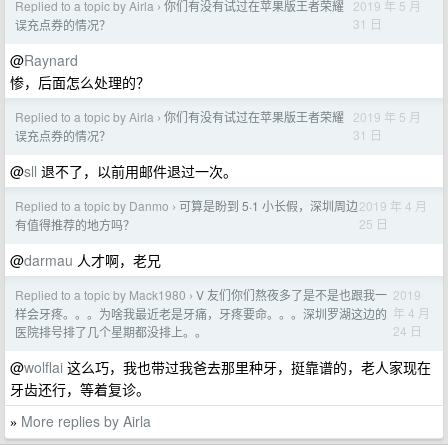
Replied to a topic by Airla
你们有没有试过在苹果版王者荣耀
2019 年 5 月
›
31 日
误充点券的情况？
@
Raynard
惨，后面怎么处理的？
Replied to a topic by Airla
你们有没有试过在苹果版王者荣耀
2019 年 5 月
›
31 日
误充点券的情况？
@
sll
退不了，以前用邮件退过一次。
Replied to a topic by Danmo
可算是盼到 5·1 小长假，深圳周边
2019 年 4 月
›
25 日
有值得推荐的地方吗？
@
darmau
人才啊，老兄
Replied to a topic by Mack1980
V 友们你们熬夜多了是不是也跟我一
2019
›
年 4 月
样会牙疼。。。为啥我最近老是牙痛，牙疼要命。。。深圳罗湖这边的
24 日
医院排号排了几个星期都没排上。。
@
wolflai
这么巧，我也带过我爸去那里种牙，挺靠谱的，老人家现在
牙齿还行，等着复诊。
More replies by Airla
»