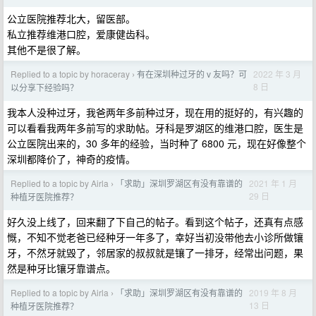
公立医院推荐北大，留医部。
私立推荐维港口腔，爱康健齿科。
其他不是很了解。
Replied to a topic by horaceray
有在深圳种过牙的 v 友吗？可
2022 年 3 月
›
8 日
以分享下经验吗？
我本人没种过牙，我爸两年多前种过牙，现在用的挺好的，有兴趣的
可以看看我两年多前写的求助帖。牙科是罗湖区的维港口腔，医生是
公立医院出来的，30 多年的经验，当时种了 6800 元，现在好像整个
深圳都降价了，神奇的疫情。
Replied to a topic by Airla
「求助」深圳罗湖区有没有靠谱的
2021 年 1 月
›
29 日
种植牙医院推荐？
好久没上线了，回来翻了下自己的帖子。看到这个帖子，还真有点感
慨，不知不觉老爸已经种牙一年多了，幸好当初没带他去小诊所做镶
牙，不然牙就毁了，邻居家的叔叔就是镶了一排牙，经常出问题，果
然是种牙比镶牙靠谱点。
Replied to a topic by Airla
「求助」深圳罗湖区有没有靠谱的
2019 年 8 月
›
13 日
种植牙医院推荐？