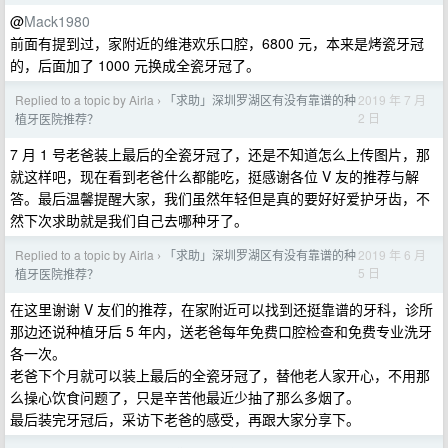
@
Mack1980
前面有提到过，家附近的维港欢乐口腔，6800 元，本来是烤瓷牙冠
的，后面加了 1000 元换成全瓷牙冠了。
Replied to a topic by Airla
「求助」深圳罗湖区有没有靠谱的种
2019 年 7 月
›
2 日
植牙医院推荐？
7 月 1 号老爸装上最后的全瓷牙冠了，还是不知道怎么上传图片，那
就这样吧，现在看到老爸什么都能吃，挺感谢各位 V 友的推荐与解
答。最后温馨提醒大家，我们虽然年轻但是真的要好好爱护牙齿，不
然下次求助就是我们自己去哪种牙了。
Replied to a topic by Airla
「求助」深圳罗湖区有没有靠谱的种
2019 年 6 月
›
5 日
植牙医院推荐？
在这里谢谢 V 友们的推荐，在家附近可以找到还挺靠谱的牙科，诊所
那边还说种植牙后 5 年内，送老爸每年免费口腔检查和免费专业洗牙
各一次。
老爸下个月就可以装上最后的全瓷牙冠了，替他老人家开心，不用那
么操心饮食问题了，只是辛苦他最近少抽了那么多烟了。
最后装完牙冠后，采访下老爸的感受，再跟大家分享下。