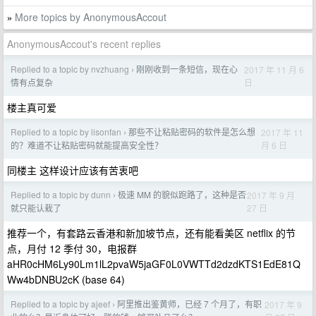
More topics by AnonymousAccout
»
AnonymousAccout's recent replies
Replied to a topic by nvzhuang
刚刚收到一条短信，现在心
2017 年 11 月 6
›
日
情有点复杂
楼主真可爱
Replied to a topic by lisonfan
那些不让粘贴密码的软件是怎么想
2017 年 11
›
月 6 日
的？难道不让粘贴密码就能提高安全性？
同楼主 这样设计应该有苦衷吧
Replied to a topic by dunn
极速 MM 的貌似跑路了，这种是否
2017 年 9 月
›
27 日
就只能认栽了
推荐一个，有套路云香港和新加坡节点，还有能看美区 netflix 的节
点，月付 12 季付 30，电报群
aHR0cHM6Ly90Lm1lL2pvaW5jaGF0L0VWTTd2dzdKTS1EdE81Q
Ww4bDNBU2cK (base 64)
Replied to a topic by ajeef
阿里推出鉴黄师，已经 7 个月了，有职
2017 年 9
›