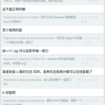
月 30 日
书学习，然而一回去就开始玩游戏，刷抖音头条。。
这不是正常的嘛
Replied to a topic by zhaofy
你们公司 windows 电脑都是
2019 年 10 月
›
28 日
win10 系统吗？
至少我用的是
Replied to a topic by AnonymousAccout
如何在 Mysql 中创建
2018 年 4 月
›
12 日
一个带条件的唯一索引？
@
wdlth
pg 可以加条件唯一索引
Replied to a topic by 272664150
Android 手机如何监听
2017 年 12 月
›
21 日
ANR，并获取 log？
直接安装 u 盟的日志 SDK，各种日志和统计都可以在线查看了
Replied to a topic by jasperjia
没人发现春节一直错了
2017 年 12 月 12
›
日
吗？
lz 好聪明
Replied to a topic by coderstudy
看完 PHP 的基础，推荐一个
2015 年 8 月
›
13 日
新手 PHP 框架