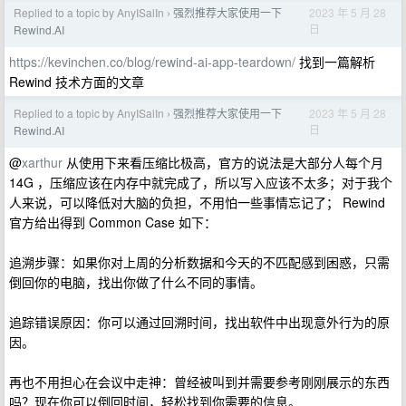
Replied to a topic by AnyISalIn
强烈推荐大家使用一下
2023 年 5 月 28
›
日
Rewind.AI
https://kevinchen.co/blog/rewind-ai-app-teardown/
找到一篇解析
Rewind 技术方面的文章
Replied to a topic by AnyISalIn
强烈推荐大家使用一下
2023 年 5 月 28
›
日
Rewind.AI
@
xarthur
从使用下来看压缩比极高，官方的说法是大部分人每个月
14G ，压缩应该在内存中就完成了，所以写入应该不太多；对于我个
人来说，可以降低对大脑的负担，不用怕一些事情忘记了； Rewind
官方给出得到 Common Case 如下：
追溯步骤：如果你对上周的分析数据和今天的不匹配感到困惑，只需
倒回你的电脑，找出你做了什么不同的事情。
追踪错误原因：你可以通过回溯时间，找出软件中出现意外行为的原
因。
再也不用担心在会议中走神：曾经被叫到并需要参考刚刚展示的东西
吗？现在你可以倒回时间，轻松找到你需要的信息。