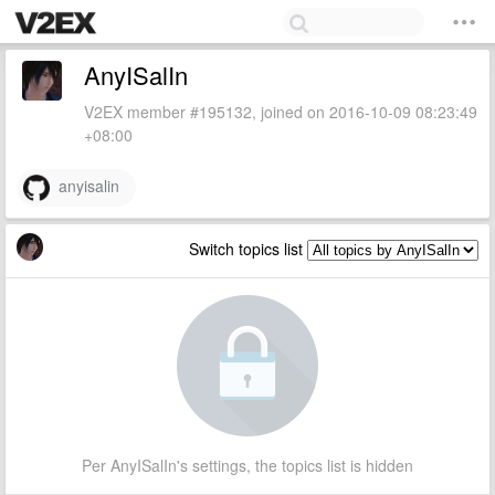
AnyISalIn
V2EX member #195132, joined on 2016-10-09 08:23:49
+08:00
anyisalin
Switch topics list
Per AnyISalIn's settings, the topics list is hidden