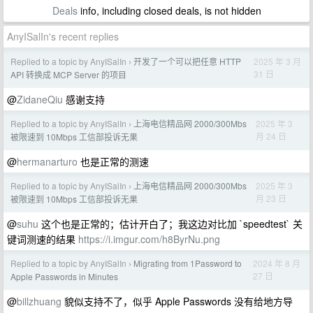
Deals
info, including closed deals, is not hidden
AnyISalIn's recent replies
Replied to a topic by AnyISalIn
开发了一个可以把任意 HTTP
2025 年 3 月
›
31 日
API 转换成 MCP Server 的项目
@
ZidaneQiu
感谢支持
Replied to a topic by AnyISalIn
上海电信精品网 2000/300Mbs
2025 年 3
›
月 24 日
被限速到 10Mbps 工信部投诉无果
@
hermanarturo
也是正常的测速
Replied to a topic by AnyISalIn
上海电信精品网 2000/300Mbs
2025 年 3
›
月 23 日
被限速到 10Mbps 工信部投诉无果
@
suhu
这个也是正常的；估计开白了；我这边对比加 `speedtest` 关
键词测速的结果
https://i.imgur.com/h8ByrNu.png
Replied to a topic by AnyISalIn
Migrating from 1Password to
2024 年 8 月
›
27 日
Apple Passwords in Minutes
@
billzhuang
貌似支持不了，似乎 Apple Passwords 没有给地方导