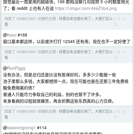
感觉最近一周是用的超级快，199 那档没聊几句就把 5 小时额度用光
了；看 reddit 上也有人在说
https://i.imgur.com/44eZVp4.png
回复了 1008610001 创建的主题
快要迎来全额社保了，大佬们怎么
6 月 10
›
日
看
@
feaul
#168
窗口基本都这样，以前或许打打 12345 还有用，现在也不一定好使了
回复了 1008610001 创建的主题
快要迎来全额社保了，大佬们怎么
6 月 10
›
日
看
@
RunPiggy
没有办法，但是总归还是比没有医保好的，多多少少能报一些
池子里那么多钱，大家都想捞一点，现在可能也是在还那三年免费核
酸免费隔离的债？
普通人只能尽力争取自己的利益，别的也管不了许多。
本身看病的过程就很痛苦，再去折腾这些东西真的心力交瘁。
回复了 1008610001 创建的主题
快要迎来全额社保了，大佬们怎么
6 月 10
›
日
看
@
xiaocongcong1
#114