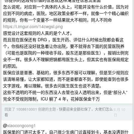
“你提供的这段有价值的信息就这样淹没在信息流里面”
怎么说呢，对应到一个具体的人头上，可能并没有什么价值，因为对
应到不同的病症，医院，地区政策全都不一样，就像一个个精心编织
的规则，你有一个变量不一样结果就大不相同，同人不同命
https://i.imgur.com/14cwgsI.png
感觉设计这套规则的人真的是个人才。
而且现在医保还有 DRG ，医生开药、评估什么时候出院都会看这
个，你指标还没好就急着让你出院，要不就得去下面的民营医院养
（可能也是医院的一种增收手段，股东还是那些医生），报销比例完
全不一样。很多人不理解把锅都甩医生头上，但其实也有医保局规定
的原因。
医保应该是普惠、基础的，很多东西不报可以理解，但是至少规则应
该清晰易懂，让大家都知道，而不是查都查不到，即使能查到也很多
文字游戏，难以理解。很多去问医生医生也说不清楚。
这些不透明的不统一的东西没人去管也没人透明出来，但是“部分人”
完全不受规则限制，ICU 躺了 4 年，花掉医保金千万
回复了 1008610001 创建的主题
快要迎来全额社保了，大佬们怎么
6 月 10
›
日
看
@
xiaocongcong1
医保里的门道可太多了，自己很少生病门诊直接划卡，基本没遇到什