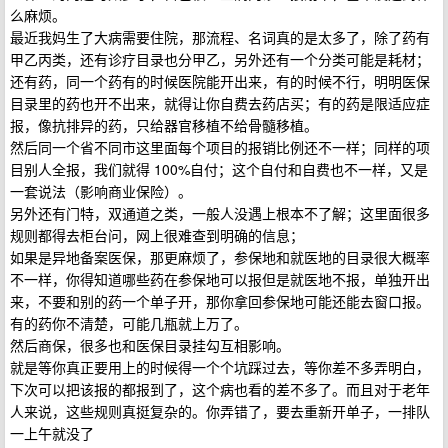
么麻烦。
最近我妈生了大病需要住院，那流程、名词真的是太多了，除了药有
甲乙丙类，还有诊疗目录也分甲乙，另外还有一个分类可能是耗材；
还有药，同一个药有的时候医院能开出来，有的时候不行，明明医保
目录里的药也开不出来，就得让你自费去药店买；有的药是限适应症
报，像抗排异的药，只给器官移植不给骨髓移植。
然后同一个省不同市这里面每个项目的报销比例还不一样；同样的项
目别人全报，我们就得 100%自付；这个自付和自费也不一样，又是
一套说法（影响商业保险）。
另外还有门特，双通道之类，一般人没遇上根本不了解；这里面很多
规则都得去柜台问，网上很难查到明确的信息；
如果是异地备案医保，那更麻烦了，参保地和就医地的目录很大概率
不一样，你得知道哪些药在参保地可以报但是就医地不报，单独开出
来，不要和别的药一个单子开，那你拿回参保地可能还能去窗口报。
有的药你不清楚，可能几瓶就上万了。
然后商保，很多也和医保目录挂勾互相影响。
就是等你真正要用上的时候得一个个坑踩过去，等你差不多弄明白，
下次可以把该报的都报到了，这个病也看的差不多了。而且对于老年
人来说，这些规则真挺复杂的。你弄错了，要去重新开单子，一排队
一上午就没了