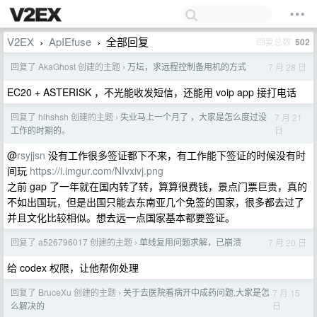
V2EX
ApIEfuse
全部回复
回复总数
502
›
›
回复了 AkaGhost 创建的主题
万坛，求远程控制备用机的方式
7 月 28 日
›
EC20 + ASTERISK ，不光能收发短信，还能用 voip app 接打电话
回复了 hlhshsh 创建的主题
失业马上一个月了 ，大家是怎么度过没
7 月 21
›
日
工作的时期的。
@
rsyjjsn
没有工作很多签证都下不来，有工作能下签证的时候没有时
间玩
https://i.imgur.com/NIvxivj.png
之前 gap 了一年就在国内转了转，算算很费钱，景点门票巨贵，真的
不如出国玩，但是出国只能去东南亚几个免签的国家，很多都去过了
并且文化比较相似。想去远一点国家基本都要签证。
回复了 a526796017 创建的主题
单线复用问题求解，已崩溃
7 月 20 日
›
给 codex 权限，让他帮你处理
回复了 BruceXu 创建的主题
关于去医院看病开中成药问题,大家是怎
7 月 15
›
日
么解决的