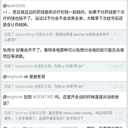
@
wulin2008
+1 ，而且我这边的药钱是和诊疗的钱一起结的，如果不付药钱那个诊
疗的钱也结不了。没试过不付会不会进黑名单，大概率下次挂号前还
是会让你结掉。
回复了 EasonWong 创建的主题
把微信转成 wechat 对现有业务有什
7 月 12
›
日
么影响？
信用分 好像会开不了，像特来电那种可以免预付充电的就只能先充值
然后等退款。
回复了 EasonIndie 创建的主题
为啥 cc 叫我"阿 Sir"
7 月 4 日
›
@
anghunk
ok 谢谢老哥
回复了 EasonIndie 创建的主题
为啥 cc 叫我"阿 Sir"
7 月 3 日
›
@
anghunk
加到
AGENT.MD
吗，还是开会话的时候直接对话和他
说？
回复了 lynn1su 创建的主题
最近使用 vless+xhttp+reality，网址用的苹
7 月
›
2 日
果的， 1 年多被墙了。这是咋被发现的？技术探讨下