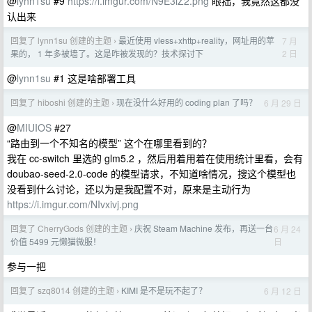
@
lynn1su
#9
https://i.imgur.com/N9E3iZ2.png
眼拙，我竟然这都没
认出来
回复了 lynn1su 创建的主题
最近使用 vless+xhttp+reality，网址用的苹
7 月
›
2 日
果的， 1 年多被墙了。这是咋被发现的？技术探讨下
@
lynn1su
#1 这是啥部署工具
回复了 hiboshi 创建的主题
现在没什么好用的 coding plan 了吗？
6 月 29 日
›
@
MIUIOS
#27
“路由到一个不知名的模型” 这个在哪里看到的？
我在 cc-switch 里选的 glm5.2 ，然后用着用着在使用统计里看，会有
doubao-seed-2.0-code 的模型请求，不知道啥情况，搜这个模型也
没看到什么讨论，还以为是我配置不对，原来是主动行为
https://i.imgur.com/NIvxivj.png
回复了 CherryGods 创建的主题
庆祝 Steam Machine 发布，再送一台
6 月 24
›
日
价值 5499 元懒猫微服！
参与一把
回复了 szq8014 创建的主题
KIMI 是不是玩不起了？
6 月 12 日
›