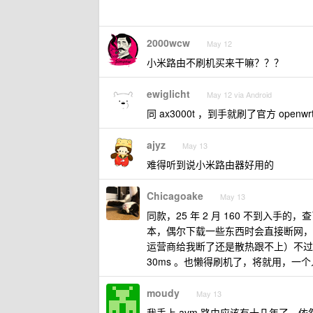
2000wcw
May 12
小米路由不刷机买来干嘛？？？
ewiglicht
May 12 via Android
同 ax3000t ，到手就刷了官方 ope
ajyz
May 13
难得听到说小米路由器好用的
Chicagoake
May 13
同款，25 年 2 月 160 不到入
本，偶尔下载一些东西时会直接断网，
运营商给我断了还是散热跟不上）不过我
30ms 。也懒得刷机了，将就用，一
moudy
May 13
我手上 avm 路由应该有十几年了，依