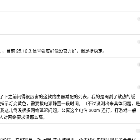
nwrt ，目前 25.12.3,信号强度好像没官方好，但是挺稳定。
手的，查了下之前闹得很厉害的这款路由器减配的列表，我的是阉割了散热的版
指示灯变黄色，需要拔电源静置一段时间。（不过没测出来具体问题，是
这儿倒没很多网络延迟问题，公寓这个电信 200m 还行，打游戏一般
个人对网络要求没那么高。
1
然能打。它们家另一款 wifi5 路由被爆出一个天线端电容时间长了会老化