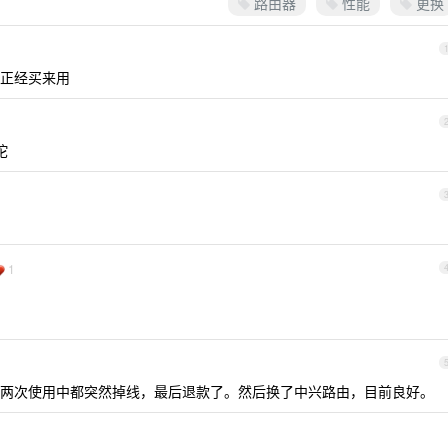
路由器
性能
更换
正经买来用
坨
1
两次使用中都突然掉线，最后退款了。然后换了中兴路由，目前良好。