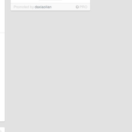
Promoted by
daxiaolian
PRO