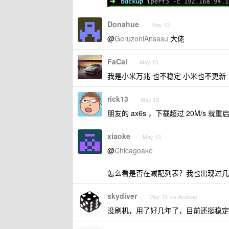
Donahue
May 13
@
GeruzoniAnsasu
大佬
FaCai
May 13
我是小米万兆 也不稳定 小米也不更新
rick13
May 13
朋友的 ax6s ，下载超过 20M/s 
xiaoke
May 13
@
Chicagoake
怎么看是否在减配列表？我也出现过几
skydiver
May 13 via Android
没刷机，用了好几年了，目前还挺稳定