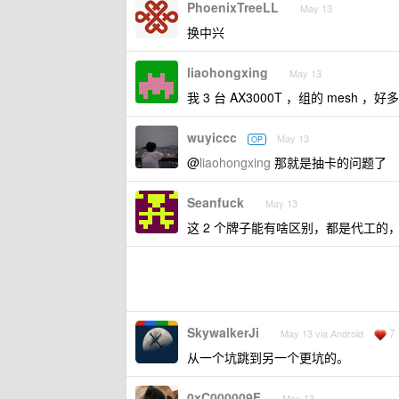
PhoenixTreeLL
May 13
换中兴
liaohongxing
May 13
我 3 台 AX3000T ，组的 me
wuyiccc
May 13
OP
@
liaohongxing
那就是抽卡的问题了
Seanfuck
May 13
这 2 个牌子能有啥区别，都是代工
SkywalkerJi
7
May 13 via Android
从一个坑跳到另一个更坑的。
0xC000009F
May 13