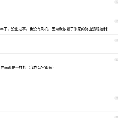
1
1
sh ，好多年了，没出过事。也没有刷机，因为我依赖于米家的路由远程控制！
1
2
的，界面都是一样的（我办公室都有）。
2
2