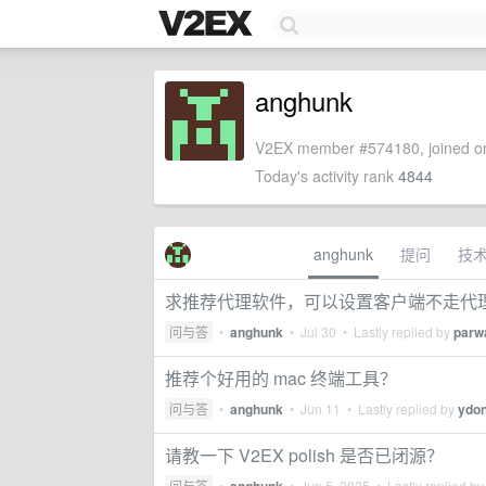
anghunk
V2EX member #574180, joined on
Today's activity rank
4844
anghunk
提问
技
求推荐代理软件，可以设置客户端不走代
问与答
•
anghunk
•
Jul 30
• Lastly replied by
parwa
推荐个好用的 mac 终端工具？
问与答
•
anghunk
•
Jun 11
• Lastly replied by
ydo
请教一下 V2EX polish 是否已闭源？
问与答
•
•
Jun 5, 2025
• Lastly replied b