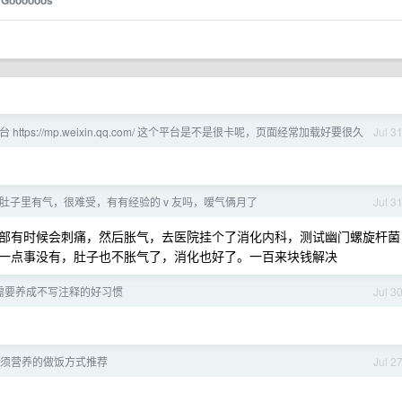
Goooooos
https://mp.weixin.qq.com/ 这个平台是不是很卡呢，页面经常加载好要很久
Jul 3
肚子里有气，很难受，有有经验的 v 友吗，嗳气俩月了
Jul 3
部有时候会刺痛，然后胀气，去医院挂个了消化内科，测试幽门螺旋杆菌
一点事没有，肚子也不胀气了，消化也好了。一百来块钱解决
ing 需要养成不写注释的好习惯
Jul 3
须营养的做饭方式推荐
Jul 2