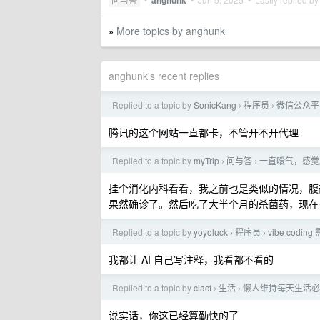
anghunk
More topics by anghunk
»
anghunk's recent replies
Replied to a topic by
SonicKang
程序员
微信公众平台 
›
›
腾讯的这个网站一直都卡，不管开不开代理
Replied to a topic by
myTrip
问与答
一直嗳气，感觉
›
›
挂个消化内科看看，我之前也是类似的情况，腹
果然确诊了。然后吃了大半个月的杀菌药，现在
Replied to a topic by
yoyoluck
程序员
vibe cod
›
›
我都让 AI 自己写注释，我看都不看的
Replied to a topic by
clacf
生活
懒人维持每天生活必
›
›
说实话，你这已经算勤快的了