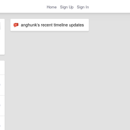
Home
Sign Up
Sign In
anghunk's recent timeline updates