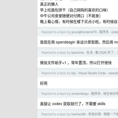
真正的懒人
早上吃面包饼干（自己网购的喜欢的口味）
中午公司食堂随便对付两口（不挑食）
晚上看心情，有时候在楼下买点小吃，有时候自
Replied to a topic by
yourajkhuram470
程序员
co
›
›
我现在用 opendesgin 来设计原型图，然后用 m
Replied to a topic by
bamxme
生活
都 2026 
›
›
微信文件助手+1 ，常年置顶，所以打开很快
Replied to a topic by
llej
Visual Studio Code
vsc
›
›
好用
Replied to a topic by
vincentchyu
程序员
现在有好用
›
›
直接让 codex 获取就行了，不需要 skills
Replied to a topic by
iceriver99
奇思妙想
想做一个
›
›