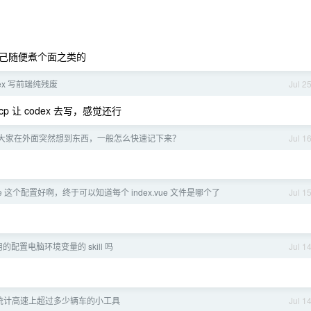
己随便煮个面之类的
dex 写前端纯残废
Jul 2
cp 让 codex 去写，感觉还行
年了，大家在外面突然想到东西，一般怎么快速记下来？
Jul 1
ode 这个配置好啊，终于可以知道每个 index.vue 文件是哪个了
Jul 1
的配置电脑环境变量的 skill 吗
Jul 1
统计高速上超过多少辆车的小工具
Jul 1