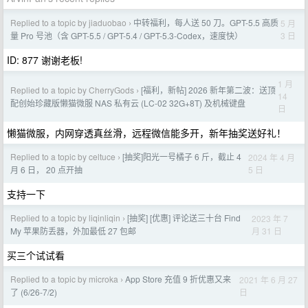
Replied to a topic by jiaduobao
中转福利，每人送 50 刀。GPT-5.5 高质
5 月
›
3 日
量 Pro 号池（含 GPT-5.5 / GPT-5.4 / GPT-5.3-Codex，速度快）
ID: 877 谢谢老板!
1 月
Replied to a topic by CherryGods
[福利，新帖] 2026 新年第二波：送顶
›
14
配创始珍藏版懒猫微服 NAS 私有云 (LC-02 32G+8T) 及机械键盘
日
懒猫微服，内网穿透真丝滑，远程微信能多开，新年抽奖送好礼！
Replied to a topic by celtuce
[抽奖]阳光一号橘子 6 斤，截止 4
2024 年 4 月
›
5 日
月 6 日， 20 点开抽
支持一下
Replied to a topic by liqinliqin
[抽奖] [优惠] 评论送三十台 Find
2023 年 7
›
月 31 日
My 苹果防丢器，外加最低 27 包邮
买三个试试看
Replied to a topic by microka
App Store 充值 9 折优惠又来
2021 年 6 月 27
›
日
了 (6/26-7/2)