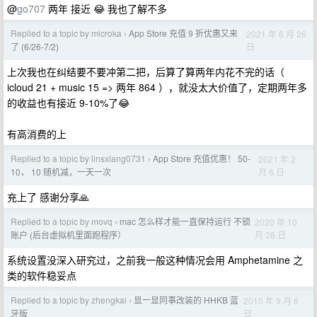
@
go707
两年 接近 😂 我也了解不多
Replied to a topic by microka
App Store 充值 9 折优惠又来
2021 年 6 月 26
›
日
了 (6/26-7/2)
上次我也在纠结要不要冲第二把，后算了算两年内花不完的话（
icloud 21 + music 15 => 两年 864 ），就没太大价值了，定期两年多
的收益也有接近 9-10%了😂
有高消费的上
Replied to a topic by linsxiang0731
App Store 充值优惠！ 50-
2021 年 2
›
月 6 日
10， 10 随机减，一天一次
充上了 感谢分享🙏
Replied to a topic by movq
mac 怎么样才能一直保持运行 不锁
2020 年 10
›
月 28 日
账户 (后台虚拟机里面跑程序）
系统设置没深入研究过，之前我一般这种情况会用 Amphetamine 之
类的软件稳妥点
Replied to a topic by zhengkai
显一显同事改装的 HHKB 蓝
2015 年 9 月 6
›
日
牙版