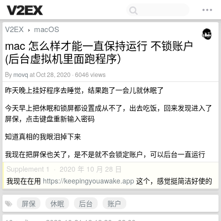
V2EX
macOS
›
mac 怎么样才能一直保持运行 不锁账户
(后台虚拟机里面跑程序）
By
movq
at Oct 28, 2020 · 6046 views
昨天晚上挂好程序去睡觉，结果跑了一会儿就休眠了
今天早上把休眠和锁屏都设置成从不了，出去吃饭，回来发现进入了
屏保，点击键盘重新输入密码
知道真相的我眼泪掉下来
我现在把屏保也关了，是不是就不会锁定账户，可以后台一直运行
Supplement 1 · 2020 年 10 月 28 日
我现在在用
https://keepingyouawake.app
这个，感觉挺简洁好使的
屏保
休眠
后台
账户