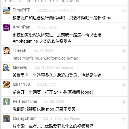
16 replies
•
2020-10-31 19:19:30 +08:00
TimePPT
Oct 28, 2020 via Android
1
锁定账户和后台运行两码事吧，只要不睡眠一般都能 run
ArvinPan
Oct 28, 2020
2
系统设置没深入研究过，之前我一般这种情况会用
Amphetamine 之类的软件稳妥点
Thresh
Oct 28, 2020
3
https://caffeine.en.softonic.com/mac
Mikewu
Oct 28, 2020 via Android
4
设置里有一个选项多久之后退出登录，也就是注销
lxk11153
Oct 28, 2020
5
前台开一个网页，打开 24 小时直播间 [doge]
PerFectTime
Oct 28, 2020
6
我倒是想锁屏以后 mbp 屏幕不熄灭
zhangchimr
Oct 28, 2020 via iPhone
7
放个歌，或者……优酷爱奇艺什么的视频暂停