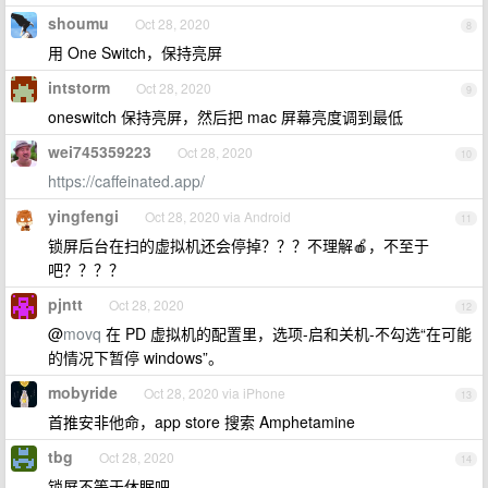
shoumu
Oct 28, 2020
8
用 One Switch，保持亮屏
intstorm
Oct 28, 2020
9
oneswitch 保持亮屏，然后把 mac 屏幕亮度调到最低
wei745359223
Oct 28, 2020
10
https://caffeinated.app/
yingfengi
Oct 28, 2020 via Android
11
锁屏后台在扫的虚拟机还会停掉？？？不理解🍎，不至于
吧？？？？
pjntt
Oct 28, 2020
12
@
movq
在 PD 虚拟机的配置里，选项-启和关机-不勾选“在可能
的情况下暂停 windows”。
mobyride
Oct 28, 2020 via iPhone
13
首推安非他命，app store 搜索 Amphetamine
tbg
Oct 28, 2020
14
锁屏不等于休眠吧