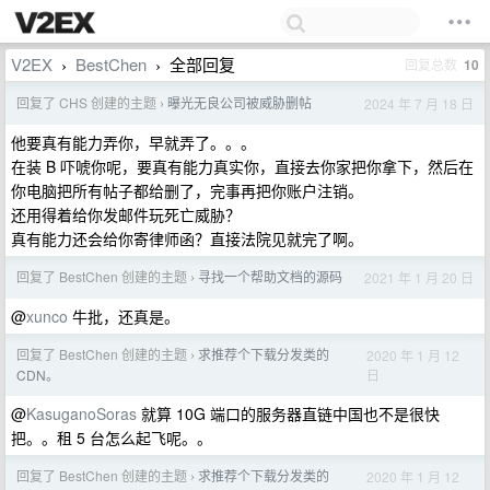
V2EX
BestChen
全部回复
回复总数
10
›
›
回复了 CHS 创建的主题
曝光无良公司被威胁删帖
2024 年 7 月 18 日
›
他要真有能力弄你，早就弄了。。。
在装 B 吓唬你呢，要真有能力真实你，直接去你家把你拿下，然后在
你电脑把所有帖子都给删了，完事再把你账户注销。
还用得着给你发邮件玩死亡威胁？
真有能力还会给你寄律师函？直接法院见就完了啊。
回复了 BestChen 创建的主题
寻找一个帮助文档的源码
2021 年 1 月 20 日
›
@
xunco
牛批，还真是。
回复了 BestChen 创建的主题
求推荐个下载分发类的
2020 年 1 月 12
›
日
CDN。
@
KasuganoSoras
就算 10G 端口的服务器直链中国也不是很快
把。。租 5 台怎么起飞呢。。
回复了 BestChen 创建的主题
求推荐个下载分发类的
2020 年 1 月 12
›