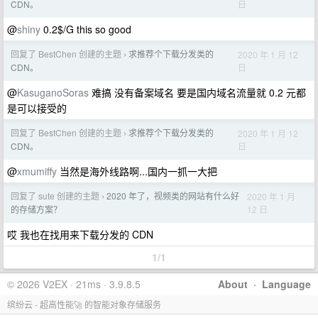
日
CDN。
@
shiny
0.2$/G this so good
回复了 BestChen 创建的主题
求推荐个下载分发类的
2020 年 1 月 12
›
日
CDN。
@
KasuganoSoras
难搞 没有备案域名 要是国内域名流量就 0.2 元都
是可以接受的
回复了 BestChen 创建的主题
求推荐个下载分发类的
2020 年 1 月 12
›
日
CDN。
@
xmumiffy
当然是海外线路啊...国内一抓一大把
回复了 sute 创建的主题
2020 年了，视频类的网站有什么好
2020 年 1 月
›
12 日
的存储方案？
哎 我也在找用来下载分发的 CDN
1/1
© 2026 V2EX · 21ms · 3.9.8.5
About
·
Language
缤纷云 - 超高性能🚀 的智能对象存储服务