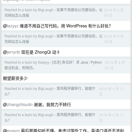
Replied to a topic by BigLaugh
如果不用建站公司建站后，公
2019 年 6 月
›
16 日
司网站怎么改版
@
lazyyz
难道不用自己写代码，用 WordPress 有什么好处？
Replied to a topic by BigLaugh
如果不用建站公司建站后，公
2019 年 6 月
›
16 日
司网站怎么改版
@
jerryrib
现在是 ZhongQi 动 li
Replied to a topic by Sssyyy
[北京] 各位好！求 Java / Python
2019 年 4 月
›
23 日
面试机会，附简历。
期望薪资多少
Replied to a topic by BigLaugh
菜鸡程序媛转行，能做什
2019 年 4 月 17
›
日
么？
@
zhangchioulin
谢谢，我努力不转行
Replied to a topic by BigLaugh
菜鸡程序媛转行，能做什
2019 年 4 月 17
›
日
么？
@
enaxm
最后那两句听不懂。考虑过国外工作，英语口语还不流利