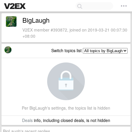
BigLaugh
V2EX member #393872, joined on 2019-03-21 00:07:30
+08:00
Switch topics list
Per BigLaugh's settings, the topics list is hidden
Deals
info, including closed deals, is not hidden
BigLaugh's recent replies