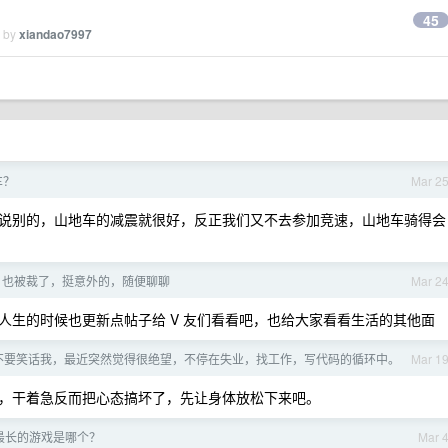
45
d by
xiandao7997
车？
Mar 2
说别的，山地车的减震就很好，反正我们又不去参加竞速，山地车骑得会
der 也被裁了，挺意外的，随便聊聊
Mar 2
人生的时候也更新点帖子给 V 友们看看吧，也给大家看看生活的其他面
不要笑话我，最近突然觉得很绝望，不停在失业，找工作，写代码的循环中。
Mar 1
，干着急反而把心态搞坏了，先让身体放松下来吧。
最长的游戏是哪个？
Mar 