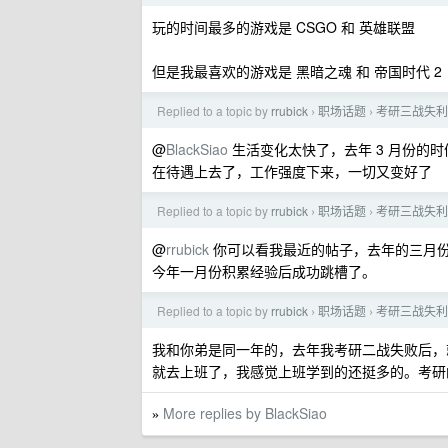
玩的时间最多的游戏是 CSGO 和 英雄联盟
但是我最喜欢的游戏是 黑暗之魂 和 帝国时代 2
Replied to a topic by
rrubick
职场话题
考研三战失利
›
›
@
BlackSiao
生活变化太快了，去年 3 月份的
在待遇上去了，工作强度下来，一切又变好了
Replied to a topic by
rrubick
职场话题
考研三战失利
›
›
@
rrubick
你可以看我最近的帖子，去年的三月
今年一月份积累经验后成功跳槽了。
Replied to a topic by
rrubick
职场话题
考研三战失利
›
›
我和你弟是同一年的，去年我考研二战失败后，
就去上班了，我感觉上班学到的还挺多的。考研
More replies by BlackSiao
»