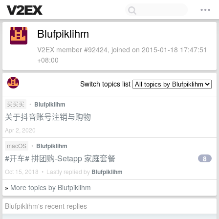
Blufpiklihm
V2EX member #92424, joined on 2015-01-18 17:47:51
+08:00
Switch topics list
买买买
•
Blufpiklihm
关于抖音账号注销与购物
Apr 2, 2020
macOS
•
Blufpiklihm
#开车# 拼团购-Setapp 家庭套餐
8
Oct 15, 2018 • Lastly replied by
Blufpiklihm
More topics by Blufpiklihm
»
Blufpiklihm's recent replies