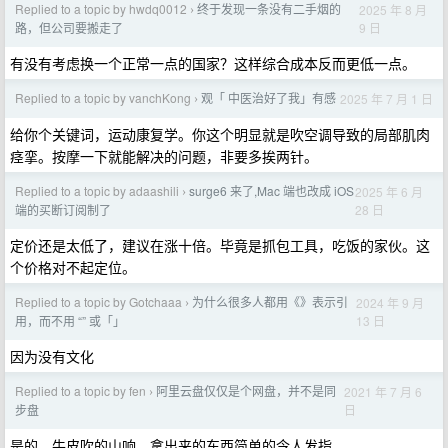
Replied to a topic by hwdq0012
终于发现一条没有二手烟的
2025 年 8 月
›
9 日
路，但公司要搬走了
有没有考虑换一个正常一点的国家？这样综合成本反而更低一点。
Replied to a topic by vanchKong
观「 中医治好了我」有感
2025 年 7 月 1 日
›
给你个关键词，运动康复学。你这个明显就是吹空调导致的局部肌肉
痉挛。按摩一下就能解决的问题，非要多挨两针。
Replied to a topic by adaashili
surge6 来了,Mac 端也改成 iOS
2025 年 6 月
›
28 日
端的买断订阅制了
定价还是太低了，建议在涨十倍。毕竟是抓包工具，吃饭的家伙。这
个价格对不起定位。
Replied to a topic by Gotchaaa
为什么很多人都用《》表示引
2024 年 9 月
›
13 日
用，而不用 “” 或「」
因为没有文化
Replied to a topic by fen
阿里云盘仅仅是个网盘，并不是同
2021 年 7 月 6
›
日
步盘
是的，牛皮吹的山响，拿出来的东西简单的令人发指