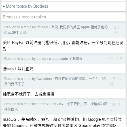
More topics by Brodess
»
Brodess's recent replies
Replied to a topic by lm1368
上周, 我同事的美区 Apple 拒绝了他的
2 天
›
前
ChatGPT 订阅
美区 PayPal 以前注册门槛很低，用 gv 都能注册，一个号到现在还没
封
Replied to a topic by daifee
claude code 全军覆灭
7 月 27 日
›
@
tufly1
味儿正吗
Replied to a topic by Awes0me
有没有便宜点的宽带，一个月 139
7 月 15
›
日
真的受不了了
纯宽带不就行了。去咸鱼搜搜
Replied to a topic by duhbbx1119
A÷，老子跟你拼了，被迫成为精
7 月 13
›
日
神美国人
macOS ，美东时区，搬瓦工和 dmit 换着切，旧 Google 账号直接登
录的 Claude ，付款方式按时间顺序是美区 Google play 绑定美区