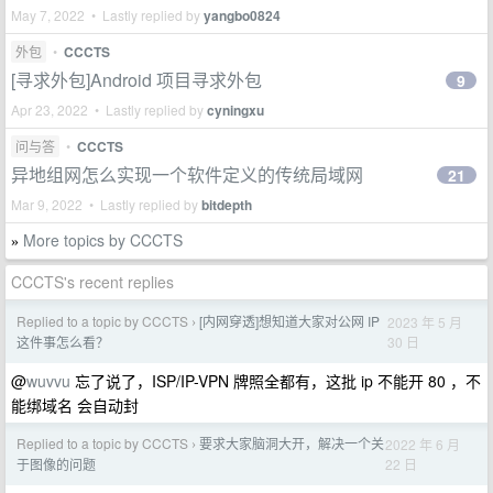
May 7, 2022 • Lastly replied by
yangbo0824
外包
•
CCCTS
[寻求外包]Android 项目寻求外包
9
Apr 23, 2022 • Lastly replied by
cyningxu
问与答
•
CCCTS
异地组网怎么实现一个软件定义的传统局域网
21
Mar 9, 2022 • Lastly replied by
bitdepth
More topics by CCCTS
»
CCCTS's recent replies
Replied to a topic by CCCTS
[内网穿透]想知道大家对公网 IP
2023 年 5 月
›
30 日
这件事怎么看？
@
wuvvu
忘了说了，ISP/IP-VPN 牌照全都有，这批 ip 不能开 80 ，不
能绑域名 会自动封
Replied to a topic by CCCTS
要求大家脑洞大开，解决一个关
2022 年 6 月
›
22 日
于图像的问题