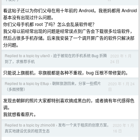
看这帖子还以为你们父母在用十年前的 Android。我爸妈都用 Android
基本没有出现过什么问题。
你们父母手机都 root 了吗？怎么会乱装软件呢？
我父母以前经常出现的问题是经常误点到广告会下载很多垃圾软件，
然后占很多手机存储。后来我安装了一个调开屏广告的软件只解决部
分问题。
Replied to a topic by ufan0
迫于被现在的手机系统 Bug 折腾
2020 年 1 月
›
24 日
到了，求推荐手机
只能说上旗舰机，非旗舰都是各种不重视，bug 压根不带修复的。
Replied to a topic by Ettup
朝鲜旅游回来，分享一些照片
2020 年 1 月 24
›
日
（多图预警）
发现去朝鲜的照片大家都特别喜欢搞成黑白的，或者搞有年代感得色
调。
我就想看看原片。
Replied to a topic by zhimo08
发布一个关于租房的创意方案，
2020 年 1 月
›
16 日
真实地建设优良的租赁生态