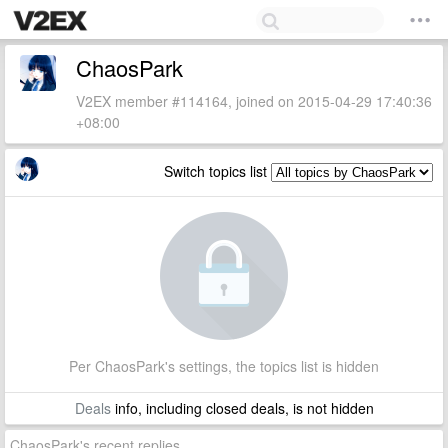
ChaosPark
V2EX member #114164, joined on 2015-04-29 17:40:36
+08:00
Switch topics list
Per ChaosPark's settings, the topics list is hidden
Deals
info, including closed deals, is not hidden
ChaosPark's recent replies