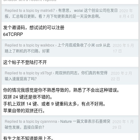
Replied to a topic by matrix67
有意思， wolai 这个创业公司在发日
2020 年
›
8 月 4 日
报，汇总每日更新。看 7 月下旬更新真的是一天没休息啊。
发个邀请码，想试试的可以注册
64TCRRP
Replied to a topic by walkbox
上个月底咸鱼收了小米 cc9 从此
2020 年 5 月
›
17 日
踏上了刷机的不归路，好累
这个帖子不登陆打不开
Replied to a topic by x97bgt
用双拼的同志，你们真的有觉得
2020 年 2 月
›
22 日
输入速度提高了吗？
你的情况我感觉是你不熟悉导致的，熟悉了不会出这种错误。
双拼 24 键还是很不错的。
手机上双拼 14 键、或者 9 键重码太多，有点不好用。
苹果自带的双拼还行。
Replied to a topic by cyannnna
Nature 一篇文章表示石墨烯突
2020 年 1 月
›
29 日
破性发展，直接白菜价？
有生之年不知道能用上不。