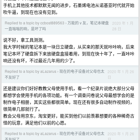
手机上其他技术都默默无闻的进步，石墨烯电池从诺基亚时代就开始
吹牛逼，到现在也没有见到。
Replied to a topic by ccbost889563
万能的 v 友，笔记本硬盘
2020 年 1 月
›
28 日
一直嗡嗡的响，是坏了吗
说不好，拿工具测测。
我大学时候的笔记本是一块日立硬盘，从买来的那天就咔咔响，后来
笔记本坏了硬盘拆下来放硬盘盒接着用，到现在快十年了，一直咔咔
响还没有坏，不过最近几年用的少了。
Replied to a topic by aLazarus
现在的电子设备对父母也太
2020 年 1 月 26
›
日
不友好了
还是建议你们好好教教父母使用手机，看一个纪录片说绝大部分父母
都想学会使用手机的各项功能。有一个调查问卷说父母最想学会的是
制作电子相册，其实这些都很简单。现在还有很多自动制作视频的，
很简单几部就行了。
教会父母用京东，淘宝更好，能买到他们以前羡慕想要的各种稀奇古
怪的玩意，满足他们以前的心愿。
Replied to a topic by aLazarus
现在的电子设备对父母也太
2020 年 1 月 26
›
日
不友好了