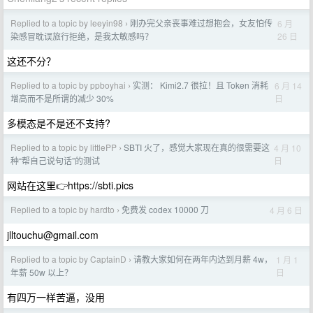
Replied to a topic by leeyin98
刚办完父亲丧事难过想抱会，女友怕传
6 月
›
26 日
染感冒耽误旅行拒绝，是我太敏感吗？
这还不分？
Replied to a topic by ppboyhai
实测： Kimi2.7 很拉！且 Token 消耗
6 月 14
›
日
增高而不是所谓的减少 30%
多模态是不是还不支持?
Replied to a topic by littlePP
SBTI 火了，感觉大家现在真的很需要这
4 月 10
›
日
种“帮自己说句话”的测试
网站在这里👉https://sbti.pics
Replied to a topic by hardto
免费发 codex 10000 刀
4 月 6 日
›
jlltouchu@gmail.com
Replied to a topic by CaptainD
请教大家如何在两年内达到月薪 4w，
1 月 1
›
日
年薪 50w 以上？
有四万一样苦逼，没用