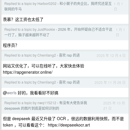
Replied to a topic by Harbor0202
和小舅子的央企比，我终究还是互
1 月 1
›
日
联网的牛马
羡慕？这工资也太低了
Replied to a topic by JustRookie
2026 年，开始怀疑自己不适合干这
1 月 1
›
日
一行了，脑子越来越转不动了
程序员？
Replied to a topic by Chenliang2
喜欢 rap 的进
2025 年 12 月 4 日
›
网站又优化了，可以在线听了，大家快去体验
https://rapgenerator.online/
Replied to a topic by Chenliang2
喜欢 rap 的进
2025 年 11 月 26 日
›
@
werls
好的，我看看好不好搞
Replied to a topic by nwq115212
有没有大佬告诉我
2025 年 10 月
›
21 日
deepseek 的图片到底是如何识别的
但是 deepseek 最近又升级了 OCR ，很远的数据利用快照，而不是
token ，可以看看这个： https://deepseekocr.art