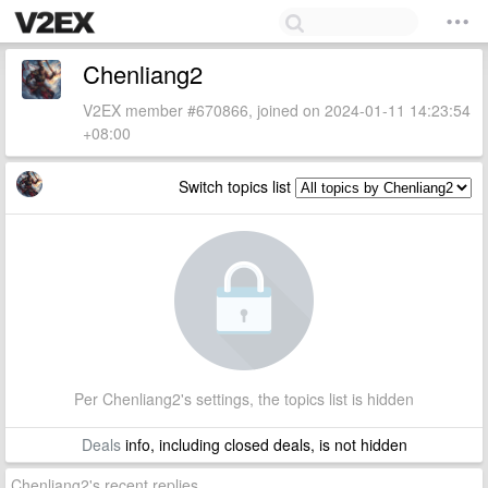
Chenliang2
V2EX member #670866, joined on 2024-01-11 14:23:54
+08:00
Switch topics list
Per Chenliang2's settings, the topics list is hidden
Deals
info, including closed deals, is not hidden
Chenliang2's recent replies