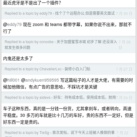
最近虎牙是不是出了一个插件？
Replied to a topic by eddy79
找个了个远程办公,但是需要英文面试
7 月 30 日
›
@
eddy79
现在 zoom 和 teams 都带字幕，如果你说不出来，那就不
行了
Replied to a topic by ccnoobs
关于加盟蜜雪冰城 初步了解 还没深入
7 月 28
›
日
就发生很多问题
内鬼还是太多了
Replied to a topic by ChevalierLxc
装修小白入门贴
7 月 27 日
›
@
hill001
@
andykuen959595
写这篇帖子的人才是大佬，有需要的时
候加他微信，有点广告的意思哈，不踩坑才是关键
Replied to a topic by aidevs
好车：持有成本低，使用成本低，耐用
7 月 24 日
›
车子这种东西，真的是一分钱一份货，尤其拿刹车，或者转向，高速
平稳度。30 多万的车就是比十几万的车好，贵的东西不一定好，但是
好东西一定是贵的。
Replied to a topic by TieSg
首次发帖，说下今天上班被人推倒的事
7 月 22
›