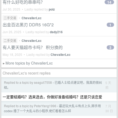
有什么好吃的串串吗？
14
Jul 30, 2025 • Lastly replied by
poiz
二手交易
•
ChevalierLxc
出金百达黑刃 DDR5 16G*2
1
Jun 26, 2025 • Lastly replied by
dsdy216
二手交易
•
ChevalierLxc
有人要天猫超市卡吗？ 积分换的
3
May 18, 2025 • Lastly replied by
ChevalierLxc
More topics by ChevalierLxc
»
ChevalierLxc's recent replies
Replied to a topic by seagull7558
已婚人士给点建议吧，我真的很纠
5 天
›
前
结。
一定要结婚吗？选来选去，你做好准备结婚吗？还是只谈恋爱
Replied to a topic by PeterYang1996
最近玩大乱斗有点上头,顺手用
7 月
›
30 日
codex 撸了一个大乱斗的小程序,佬们看看怎么样