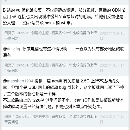
B 站的 v6 优化确实菜，不仅是静态资源，部分视频、直播的 CDN 节
点用 v6 连接也会出现缓冲慢甚至直接超时的毛病，给他们反馈也是
没人理……没办法只能 hosts 锁 v4 用。
回复了 CirnoSalt 创建的主题
请教各位一个比较诡异的上传
2023 年 3 月 16
›
日
带宽问题
@
desktop
原来电信也有这种情况啊……一直以为只有部分地区的联
通有
回复了 CirnoSalt 创建的主题
请教各位一个比较诡异的上传
2023 年 3 月 14
›
日
带宽问题
@
maoshen1234
搜到一篇 acwifi 有关螃蟹 2.5G 上行不达标的文
章，但那个是 USB 网卡的驱动 bug 引起的，这个板载网卡试了下换
了三个版本的驱动都是一个样……
不过软路由上的 i226-V 似乎问题不小，lean’sOP 和爱快都说新版本
修改驱动设置已经解决问题，但是也列入重点怀疑范围。
回复了 CirnoSalt 创建的主题
请教各位一个比较诡异的上传
2023 年 3 月 14
›
日
带宽问题