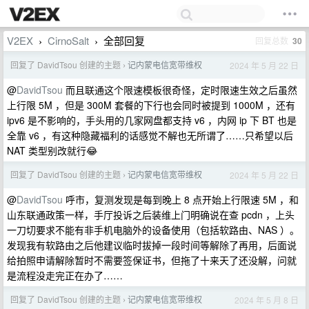
V2EX
CirnoSalt
全部回复
回复总数
30
›
›
回复了 DavidTsou 创建的主题
记内蒙电信宽带维权
2024 年 5 月 22 日
›
@
DavidTsou
而且联通这个限速模板很奇怪，定时限速生效之后虽然
上行限 5M ，但是 300M 套餐的下行也会同时被提到 1000M ，还有
ipv6 是不影响的，手头用的几家网盘都支持 v6 ，内网 ip 下 BT 也是
全靠 v6 ，有这种隐藏福利的话感觉不解也无所谓了……只希望以后
NAT 类型别改就行😂
回复了 DavidTsou 创建的主题
记内蒙电信宽带维权
2024 年 5 月 22 日
›
@
DavidTsou
呼市，复测发现是每到晚上 8 点开始上行限速 5M ，和
山东联通政策一样，手厅投诉之后装维上门明确说在查 pcdn ，上头
一刀切要求不能有非手机电脑外的设备使用（包括软路由、NAS ）。
发现我有软路由之后他建议临时拔掉一段时间等解除了再用，后面说
给拍照申请解除暂时不需要签保证书，但拖了十来天了还没解，问就
是流程没走完正在办了……
回复了 DavidTsou 创建的主题
记内蒙电信宽带维权
2024 年 5 月 8 日
›