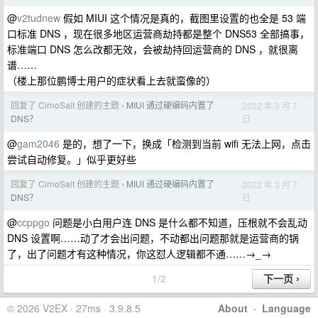
@
v2tudnew
假如 MIUI 这个情况是真的，截图里设置的也全是 53 端
口标准 DNS ，现在很多地区运营商劫持都是整个 DNS53 全部搞事，
标准端口 DNS 怎么改都无效，会被劫持回运营商的 DNS ，就很离
谱……
（楼上那位鹏博士用户的症状看上去就蛮像的）
回复了 CirnoSalt 创建的主题
MIUI 通过硬编码内置了
2022 年 3 月 7
›
日
DNS？
@
gam2046
是的，想了一下，换成「检测到当前 wifi 无法上网，点击
尝试自动修复。」似乎更好些
回复了 CirnoSalt 创建的主题
MIUI 通过硬编码内置了
2022 年 3 月 7
›
日
DNS？
@
ccppgo
问题是小白用户连 DNS 是什么都不知道，压根就不会乱动
DNS 设置啊……动了才会出问题，不动都出问题那就是运营商的锅
了，出了问题才有这种情况，你这怼人逻辑都不通……→_→
1/2
© 2026 V2EX · 27ms · 3.9.8.5
About
·
Language