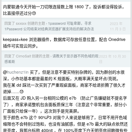
内蒙联通今天开始一刀切限连接数上限 1800 了，投诉都没得投诉，
比直接停还过分😓
回复了 sxxsxx 创建的主题
1password 可耻卑鄙，寻求
2023 年
›
11 月 3 日
1Password 公司结束对经典浏览器扩展支持后的解决办法
keepass+kee 浏览器插件，数据库可存放任意位置，配合 Onedrive
插件可实现云同步。
回复了 CirnoSalt 创建的主题
请教关于显示器不同色域的观
2023 年 10 月 30
›
日
感差距
@
huchenz1in
买了，但是注意不要买特别杂牌的，因为群创的水很
深，小作坊基本都是最差的 K 规面板，大概率满天星坏点/亮斑。
我在某 dd 踩坑一次买到了严重瑕疵面板，商家不给退折腾了很久才
退掉……😓
后面又在 JD 购入另一台相同公模的 e7b （防止广告嫌疑就不提名字
了），商家承诺整机包含面板质保三年（注意这个非常重要，部分小
厂面板只给保一年），这次到手是完美屏。
至于颜色 e7b 这个 90%P3 对我个人来说是够用了，日常不用开色域
缩限也不会特别过饱和，也没有油腻感，但是 e7b 最大的缺点依然还
是亮度，我那台标称 400nit ，在 100%亮度下白天明亮房间略微有些