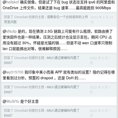
@
hellskof
确实很像，但是试了下在 bug 状态往支持 ipv6 的阿里盘和
OneDrive 上传文件，结果还是 bug 速率……最高能跑到 900Mbps
回复了 CirnoSalt 创建的主题
请教各位一个比较诡异的上传
2023 年 3 月 14
›
日
带宽问题
@
sNullp
是的，现在猜测 2.5G 链路上可能有什么瓶颈，软路由换了
爱快固件也是一样结果，压测之后统计也没显示丢包，期间 CPU 占
用没有超过 30%，怀疑是光猫的锅……但是不动 wan 口速率只限制
lan 口就能搞出对等，很难解释原因……
回复了 CirnoSalt 创建的主题
MIUI 通过硬编码内置了
2022 年 3 月 7
›
日
DNS？
@
wy315700
我印象中某小而美 APP 就有类似的设置？隐约记得在哪
里看到过分析，预置的 dnspod ，还是 DoH 的……
回复了 CirnoSalt 创建的主题
MIUI 通过硬编码内置了
2022 年 3 月 7
›
日
DNS？
@
WuSiYu
是个好主意
回复了 CirnoSalt 创建的主题
MIUI 通过硬编码内置了
2022 年 3 月 7
›
日
DNS？