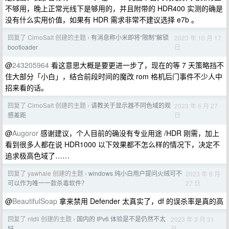
不够用，晚上正常光线下是够用的，并且附带的 HDR400 实测的确是
没有什么实用价值，如果有 HDR 需求非常不建议选择 e7b 。
回复了 CirnoSalt 创建的主题
有消息称小米即将“限制”解锁
2023 年 10 月 17
›
日
bootloader
@
243205964
看这意思大概是要更进一步了，现在的等 7 天策略挡不
住大部分「小白」，结合前段时间的魔改 rom 格机后门事件不少人中
招来看的话。
回复了 CirnoSalt 创建的主题
请教关于显示器不同色域的观
2023 年 6 月 27
›
日
感差距
@
Augoror
感谢建议，个人目前的确没有专业用途 /HDR 刚需，加上
看到很多人都在说 HDR1000 以下效果都不怎么样的情况下，决定不
追求极高色域了……
回复了 yawhale 创建的主题
windows 纯小白用户提问火绒可不
2023 年 6 月
›
27 日
可以作为唯一一款杀毒软件？
@
BeautifulSoap
拿来禁用 Defender 太真实了，df 的误杀率是真的高
回复了 ntdll 创建的主题
国内的 IPv6 体验是不是仍然不太
2023 年 3 月 31
›
日
好