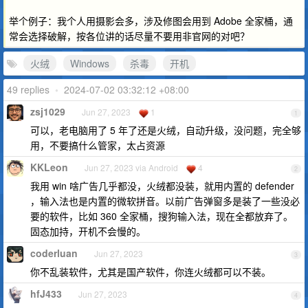
举个例子：我个人用摄影会多，涉及修图会用到 Adobe 全家桶，通
常会选择破解，按各位讲的话尽量不要用非官网的对吧？
火绒
Windows
杀毒
开机
49 replies
•
2024-07-02 03:32:12 +08:00
zsj1029
Jun 27, 2023
1
1
可以，老电脑用了 5 年了还是火绒，自动升级，没问题，完全够
用，不要搞什么管家，太占资源
KKLeon
Jun 27, 2023 via Android
4
2
我用 win 啥广告几乎都没，火绒都没装，就用内置的 defender
，输入法也是内置的微软拼音。以前广告弹窗多是装了一些没必
要的软件，比如 360 全家桶，搜狗输入法，现在全都放弃了。
固态加持，开机不会慢的。
coderluan
Jun 27, 2023
3
你不乱装软件，尤其是国产软件，你连火绒都可以不装。
hfJ433
Jun 27, 2023
4