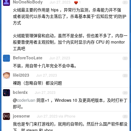
NoOneNoBody
Jun 27, 2023
1
21
火绒最主要的作用是 hips ，异常行为监测，杀毒能力并不强
或者说现代以杀毒为主落后了，杀毒基本属于“后知后觉”的防护
方式
火绒能管理弹窗和启动，虽然不是全部，但也差不多了，内存一
般要靠使用者主观控制，加个内实时显示内存 CPU 的 monitor
工具吧
BeforeTooLate
Jun 27, 2023
22
不装，用自带十几年完全不会中毒。
lilei2023
Jun 27, 2023
23
裸跑（忽略自带）都没问题
bclerdx
Jun 27, 2023
24
@
coderluan
同意+1 ，Windows 10 及更高吧版本，及时打补丁
即可。
joesonw
Jun 27, 2023 via iPhone
25
我也是专门来打游戏的，就用的自带的。然后什么国产软件都没
下，就 steam 和 xbox 。