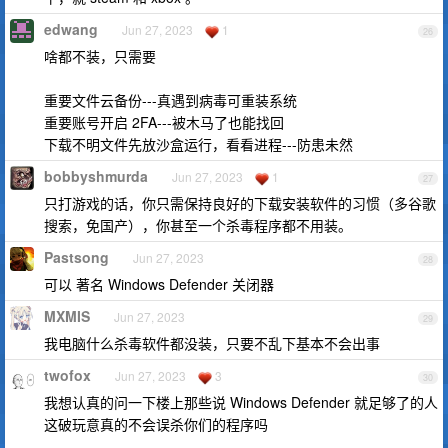
edwang
Jun 27, 2023
1
26
啥都不装，只需要
重要文件云备份---真遇到病毒可重装系统
重要账号开启 2FA---被木马了也能找回
下载不明文件先放沙盒运行，看看进程---防患未然
bobbyshmurda
Jun 27, 2023
1
27
只打游戏的话，你只需保持良好的下载安装软件的习惯（多谷歌
搜索，免国产），你甚至一个杀毒程序都不用装。
Pastsong
Jun 27, 2023
28
可以 著名 Windows Defender 关闭器
MXMIS
Jun 27, 2023
29
我电脑什么杀毒软件都没装，只要不乱下基本不会出事
twofox
Jun 27, 2023
3
30
我想认真的问一下楼上那些说 Windows Defender 就足够了的人
这破玩意真的不会误杀你们的程序吗