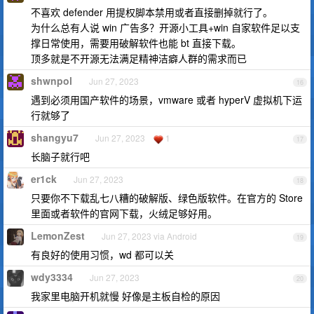
不喜欢 defender 用提权脚本禁用或者直接删掉就行了。
为什么总有人说 win 广告多？开源小工具+win 自家软件足以支
撑日常使用，需要用破解软件也能 bt 直接下载。
顶多就是不开源无法满足精神洁癖人群的需求而已
shwnpol
Jun 27, 2023
16
遇到必须用国产软件的场景，vmware 或者 hyperV 虚拟机下运
行就够了
shangyu7
Jun 27, 2023
1
17
长脑子就行吧
er1ck
Jun 27, 2023
18
只要你不下载乱七八糟的破解版、绿色版软件。在官方的 Store
里面或者软件的官网下载，火绒足够好用。
LemonZest
Jun 27, 2023 via Android
19
有良好的使用习惯，wd 都可以关
wdy3334
Jun 27, 2023
20
我家里电脑开机就慢 好像是主板自检的原因