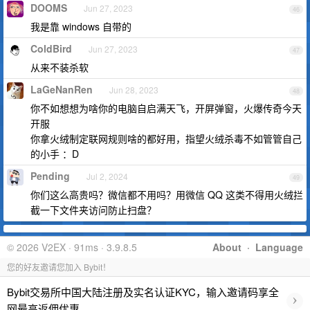
DOOMS
Jun 27, 2023
46
我是靠 windows 自带的
ColdBird
Jun 27, 2023
47
从来不装杀软
LaGeNanRen
Jun 28, 2023
48
你不如想想为啥你的电脑自启满天飞，开屏弹窗，火爆传奇今天
开服
你拿火绒制定联网规则啥的都好用，指望火绒杀毒不如管管自己
的小手 ：D
Pending
Jul 2, 2024
49
你们这么高贵吗？微信都不用吗？用微信 QQ 这类不得用火绒拦
截一下文件夹访问防止扫盘？
© 2026 V2EX · 91ms · 3.9.8.5
About
·
Language
您的好友邀请您加入 Bybit！
Bybit交易所中国大陆注册及实名认证KYC，输入邀请码享全
›
网最高返佣优惠。