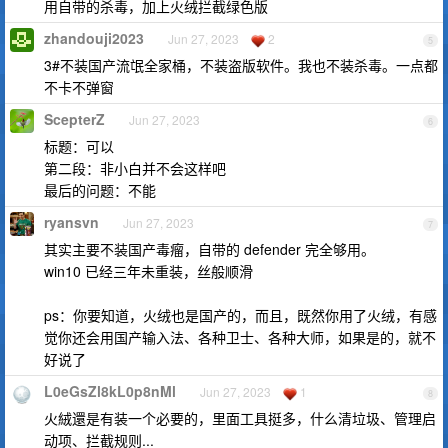
用自带的杀毒，加上火绒拦截绿色版
zhandouji2023
Jun 27, 2023
2
5
3#不装国产流氓全家桶，不装盗版软件。我也不装杀毒。一点都
不卡不弹窗
ScepterZ
Jun 27, 2023
6
标题：可以
第二段：非小白并不会这样吧
最后的问题：不能
ryansvn
Jun 27, 2023
7
其实主要不装国产毒瘤，自带的 defender 完全够用。
win10 已经三年未重装，丝般顺滑
ps：你要知道，火绒也是国产的，而且，既然你用了火绒，有感
觉你还会用国产输入法、各种卫士、各种大师，如果是的，就不
好说了
L0eGsZl8kL0p8nMl
Jun 27, 2023
1
8
火絨還是有装一个必要的，里面工具挺多，什么清垃圾、管理启
动项、拦截规则...