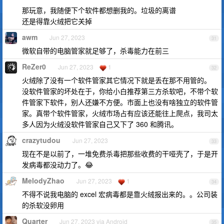
那玩意，我随便下个软件都想删我的。垃圾的离谱
还是得靠火绒把它关掉
awm
Jun 27, 2023
31
微软自带的电脑管家就足够了，杀毒能力在前三
ReZer0
Jun 27, 2023
1
32
火绒除了没有一个软件管家其它情况下就是丢在那不用管的。
没软件管家的坏处在于，你给小白推荐第三方杀软吧，不带个软
件管家下软件，别人还嫌不方便。市面上也没有啥独立的软件管
家。真带个软件管家，火绒市场占有应该还能往上爬点，我司太
多人因为火绒没软件管家自己又下了 360 和腾讯。
crazytudou
Jun 27, 2023
33
现在不是以前了，一堆免费杀毒把那些收费的干哑壳了，于是开
发病毒都没动力了。😂
MelodyZhao
Jun 27, 2023
1
34
不得不说我电脑的 excel 宏病毒都是靠火绒报出来的。。公司装
的杀软没卵用
Quarter
Jun 27, 2023 via Android
35