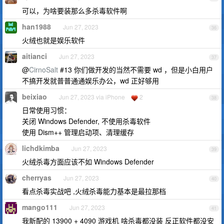
可以，为啥要装那么多杀毒软件啊
han1988
Jun 27, 2023
36
火绒也就是娱乐软件
aitianci
Jun 27, 2023
37
@
CirnoSalt
#13 你们做开发的当然不需要 wd ，但是小白用户
不搞开发就普普通通娱乐办公，wd 正好够用
beixiao
Jun 27, 2023 via iPhone
2
38
日常使用习惯：
关闭 Windows Defender, 不使用杀毒软件
使用 Dism++ 管理启动项、清理缓存
lichdkimba
Jun 27, 2023
39
火绒杀毒方面应该不如 Windows Defender
cherryas
Jun 27, 2023
40
看点杀毒实战吧 ,火绒杀毒能力基本是最拉那档
mango111
Jun 27, 2023
41
我新配的 13900 + 4090 游戏机 啥杀毒都没装 反正软件都没安