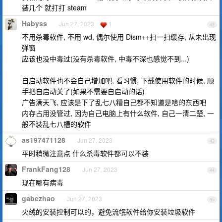
装几个 就打打 steam
Habyss
Jun 27, 2023
1
42
不用杀毒软件, 不用 wd, 偶尔使用 Dism++扫一扫缓存, 从未出现
弹窗
应该也没中毒过(没有杀毒软件, 中毒不深也感觉不到...)
自启动软件也不会自己增加吧, 看习惯, 下载使用软件的时候, 顺
手把自启动关了(如果不需要自启动的话)
广告满天飞, 应该是下了乱七八糟自己都不知道是啥的东西吧
内存占用没管过, 因为自己电脑上有什么软件, 自己一清二楚, 一
般不装乱七八槽的软件
as197471128
Jun 27, 2023
43
平时稍微注意点 什么杀毒软件都可以不装
FrankFang128
Jun 27, 2023
44
现在哪有病毒
gabezhao
Jun 27, 2023
45
火绒的安装控制可以的，避免流氓软件给你安装垃圾软件