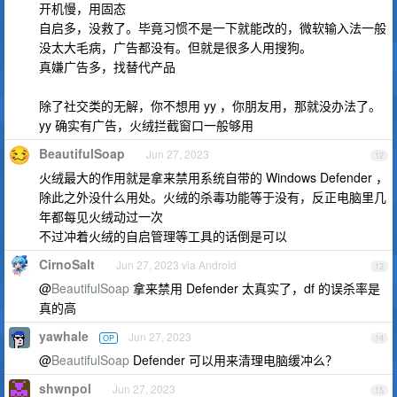
开机慢，用固态
自启多，没救了。毕竟习惯不是一下就能改的，微软输入法一般
没太大毛病，广告都没有。但就是很多人用搜狗。
真嫌广告多，找替代产品
除了社交类的无解，你不想用 yy ，你朋友用，那就没办法了。
yy 确实有广告，火绒拦截窗口一般够用
BeautifulSoap
Jun 27, 2023
12
火绒最大的作用就是拿来禁用系统自带的 Windows Defender ，
除此之外没什么用处。火绒的杀毒功能等于没有，反正电脑里几
年都每见火绒动过一次
不过冲着火绒的自启管理等工具的话倒是可以
CirnoSalt
Jun 27, 2023 via Android
13
@
BeautifulSoap
拿来禁用 Defender 太真实了，df 的误杀率是
真的高
yawhale
Jun 27, 2023
OP
14
@
BeautifulSoap
Defender 可以用来清理电脑缓冲么？
shwnpol
Jun 27, 2023
15