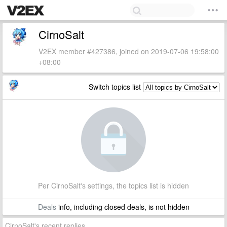
CirnoSalt
V2EX member #427386, joined on 2019-07-06 19:58:00
+08:00
Switch topics list
Per CirnoSalt's settings, the topics list is hidden
Deals
info, including closed deals, is not hidden
CirnoSalt's recent replies