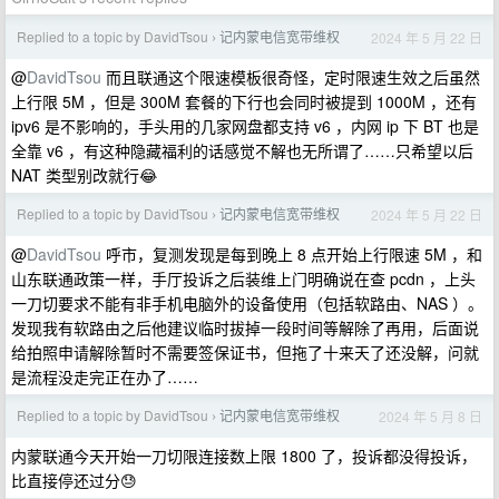
Replied to a topic by DavidTsou
记内蒙电信宽带维权
2024 年 5 月 22 日
›
@
DavidTsou
而且联通这个限速模板很奇怪，定时限速生效之后虽然
上行限 5M ，但是 300M 套餐的下行也会同时被提到 1000M ，还有
ipv6 是不影响的，手头用的几家网盘都支持 v6 ，内网 ip 下 BT 也是
全靠 v6 ，有这种隐藏福利的话感觉不解也无所谓了……只希望以后
NAT 类型别改就行😂
Replied to a topic by DavidTsou
记内蒙电信宽带维权
2024 年 5 月 22 日
›
@
DavidTsou
呼市，复测发现是每到晚上 8 点开始上行限速 5M ，和
山东联通政策一样，手厅投诉之后装维上门明确说在查 pcdn ，上头
一刀切要求不能有非手机电脑外的设备使用（包括软路由、NAS ）。
发现我有软路由之后他建议临时拔掉一段时间等解除了再用，后面说
给拍照申请解除暂时不需要签保证书，但拖了十来天了还没解，问就
是流程没走完正在办了……
Replied to a topic by DavidTsou
记内蒙电信宽带维权
2024 年 5 月 8 日
›
内蒙联通今天开始一刀切限连接数上限 1800 了，投诉都没得投诉，
比直接停还过分😓