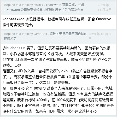
Replied to a topic by sxxsxx
1password 可耻卑鄙，寻求
2023 年
›
11 月 3 日
1Password 公司结束对经典浏览器扩展支持后的解决办法
keepass+kee 浏览器插件，数据库可存放任意位置，配合 Onedrive
插件可实现云同步。
Replied to a topic by CirnoSalt
请教关于显示器不同色域的
2023 年 10 月 30
›
日
观感差距
@
huchenz1in
买了，但是注意不要买特别杂牌的，因为群创的水很
深，小作坊基本都是最差的 K 规面板，大概率满天星坏点/亮斑。
我在某 dd 踩坑一次买到了严重瑕疵面板，商家不给退折腾了很久才
退掉……😓
后面又在 JD 购入另一台相同公模的 e7b （防止广告嫌疑就不提名字
了），商家承诺整机包含面板质保三年（注意这个非常重要，部分小
厂面板只给保一年），这次到手是完美屏。
至于颜色 e7b 这个 90%P3 对我个人来说是够用了，日常不用开色域
缩限也不会特别过饱和，也没有油腻感，但是 e7b 最大的缺点依然还
是亮度，我那台标称 400nit ，在 100%亮度下白天明亮房间略微有些
不够用，晚上正常光线下是够用的，并且附带的 HDR400 实测的确是
没有什么实用价值，如果有 HDR 需求非常不建议选择 e7b 。