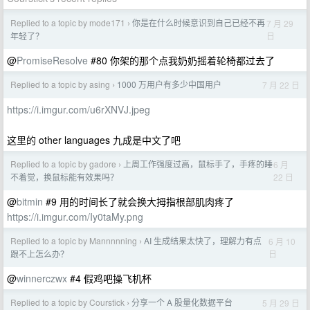
Replied to a topic by mode171
你是在什么时候意识到自己已经不再
7 月 29
›
日
年轻了？
@
PromiseResolve
#80 你架的那个点我奶奶摇着轮椅都过去了
Replied to a topic by asing
1000 万用户有多少中国用户
7 月 22 日
›
https://i.imgur.com/u6rXNVJ.jpeg
这里的 other languages 九成是中文了吧
Replied to a topic by gadore
上周工作强度过高，鼠标手了，手疼的睡
6 月
›
22 日
不着觉，换鼠标能有效果吗？
@
bitmin
#9 用的时间长了就会换大拇指根部肌肉疼了
https://i.imgur.com/Iy0taMy.png
Replied to a topic by Mannnnning
AI 生成结果太快了，理解力有点
6 月 10
›
日
跟不上怎么办？
@
winnerczwx
#4 假鸡吧操飞机杯
Replied to a topic by Courstick
分享一个 A 股量化数据平台
5 月 29 日
›