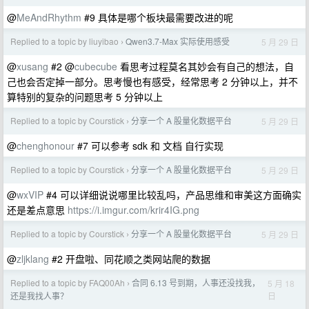
@
MeAndRhythm
#9 具体是哪个板块最需要改进的呢
Replied to a topic by liuyibao
Qwen3.7-Max 实际使用感受
5 月 29 日
›
@
xusang
#2 @
cubecube
看思考过程莫名其妙会有自己的想法，自
己也会否定掉一部分。思考慢也有感受，经常思考 2 分钟以上，并不
算特别的复杂的问题思考 5 分钟以上
Replied to a topic by Courstick
分享一个 A 股量化数据平台
5 月 29 日
›
@
chenghonour
#7 可以参考 sdk 和 文档 自行实现
Replied to a topic by Courstick
分享一个 A 股量化数据平台
5 月 29 日
›
@
wxVIP
#4 可以详细说说哪里比较乱吗，产品思维和审美这方面确实
还是差点意思
https://i.imgur.com/krir4IG.png
Replied to a topic by Courstick
分享一个 A 股量化数据平台
5 月 29 日
›
@
zljklang
#2 开盘啦、同花顺之类网站爬的数据
Replied to a topic by FAQ00Ah
合同 6.13 号到期，人事还没找我，
5 月 18
›
日
还是我找人事？