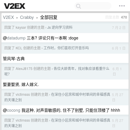
V2EX
Crabby
全部回复
回复总数
470
›
›
回复了 kaysar 创建的主题
Js 逆向学习资料
7 月 2 日
›
@
datadump
三本? 评论只有一本啊 :doge
回复了 KCL 创建的主题
工作时，你们喜欢打开音乐吗
6 月 1 日
›
管风琴-古典
回复了 AlexJ8175 创建的主题
各位大龄青年，找对象应该看重什么
6 月 1
›
日
呢？
娶妻娶贤, 嫁人嫁义.
回复了 victimsss 创建的主题
在深住小区房和城中村单间的幸福感真
5 月 27
›
日
的天壤之别
@
cocong
我这种, 对声音敏感的, 住不了别墅, 只能住顶楼了 hhhh
回复了 victimsss 创建的主题
在深住小区房和城中村单间的幸福感真
5 月 27
›
日
的天壤之别