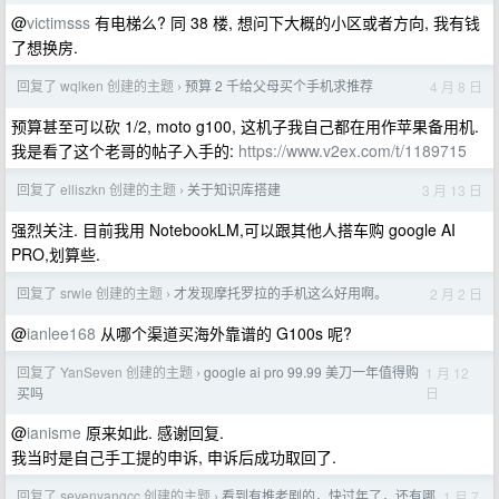
@
victimsss
有电梯么? 同 38 楼, 想问下大概的小区或者方向, 我有钱
了想换房.
回复了 wqlken 创建的主题
预算 2 千给父母买个手机求推荐
4 月 8 日
›
预算甚至可以砍 1/2, moto g100, 这机子我自己都在用作苹果备用机.
我是看了这个老哥的帖子入手的:
https://www.v2ex.com/t/1189715
回复了 elliszkn 创建的主题
关于知识库搭建
3 月 13 日
›
强烈关注. 目前我用 NotebookLM,可以跟其他人搭车购 google AI
PRO,划算些.
回复了 srwle 创建的主题
才发现摩托罗拉的手机这么好用啊。
2 月 2 日
›
@
ianlee168
从哪个渠道买海外靠谱的 G100s 呢?
回复了 YanSeven 创建的主题
google ai pro 99.99 美刀一年值得购
1 月 12
›
日
买吗
@
ianisme
原来如此. 感谢回复.
我当时是自己手工提的申诉, 申诉后成功取回了.
回复了 sevenyangcc 创建的主题
看到有推老剧的，快过年了，还有哪
1 月 7
›