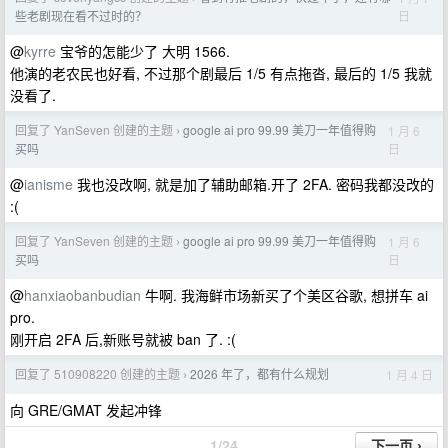
日
些老剧现在看不过时的？
@
kyrre
宝爷的怎能少了 大明 1566.
他演的老农民也好看, 不过那个剧最后 1/5 有点拖沓, 最后的 1/5 我就
没看了.
回复了 YanSeven 创建的主题
google ai pro 99.99 美刀一年值得购
1 月 6
›
日
买吗
@
ianisme
我也没改啊, 就是加了辅助邮箱.开了 2FA. 密码我都没改的
:(
回复了 YanSeven 创建的主题
google ai pro 99.99 美刀一年值得购
1 月 6
›
日
买吗
@
hanxiaobanbudian
牛啊. 我海鲜市场新买了个美区谷歌, 想拼车 ai
pro.
刚开启 2FA 后,新账号就被 ban 了. :(
回复了 510908220 创建的主题
2026 年了，都有什么规划
1 月 4 日
›
向 GRE/GMAT 发起冲锋
1/24