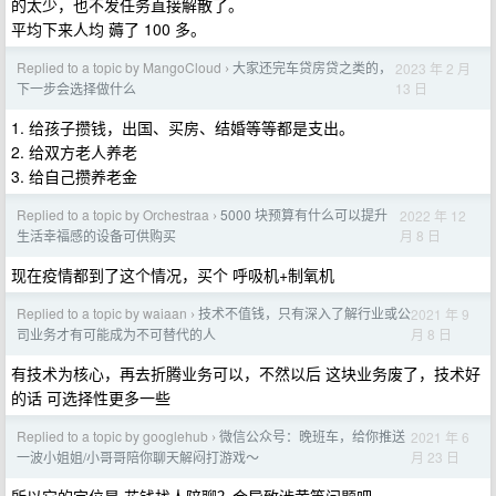
的太少，也不发任务直接解散了。
平均下来人均 薅了 100 多。
Replied to a topic by MangoCloud
大家还完车贷房贷之类的，
2023 年 2 月
›
13 日
下一步会选择做什么
1. 给孩子攒钱，出国、买房、结婚等等都是支出。
2. 给双方老人养老
3. 给自己攒养老金
Replied to a topic by Orchestraa
5000 块预算有什么可以提升
2022 年 12
›
月 8 日
生活幸福感的设备可供购买
现在疫情都到了这个情况，买个 呼吸机+制氧机
Replied to a topic by waiaan
技术不值钱，只有深入了解行业或公
2021 年 9
›
月 8 日
司业务才有可能成为不可替代的人
有技术为核心，再去折腾业务可以，不然以后 这块业务废了，技术好
的话 可选择性更多一些
Replied to a topic by googlehub
微信公众号：晚班车，给你推送
2021 年 6
›
月 23 日
一波小姐姐/小哥哥陪你聊天解闷打游戏～