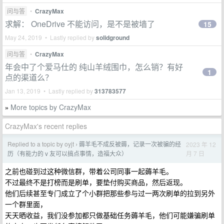
问与答
•
CrazyMax
求解： OneDrive 不能访问，是不是被墙了
15
May 24, 2019 • Lastly replied by
solidground
问与答
•
CrazyMax
年会中了个爱马仕的 纯山羊绒围巾，怎么销？有好
1
点的渠道么？
Jan 13, 2019 • Lastly replied by
313783577
More topics by CrazyMax
»
CrazyMax's recent replies
Replied to a topic by oyjt
薅羊毛不成反被薅，记录一次被骗的经
2023 年 12
›
月 7 日
历（有能力的 v 友可以搞点事情，造福大众）
之前也碰到过这种微信群，带着公司同事一起薅羊毛。
不过最终不是打榜而是刷单，要垫付购买商品，然后返现。
他们后续甚至专门成立了个小群把那些参与过一两次刷单的拉到另外
一个群里面，
天天晒收益，我们没参加都只做基础任务薅羊毛，他们可能嫌骗刷单