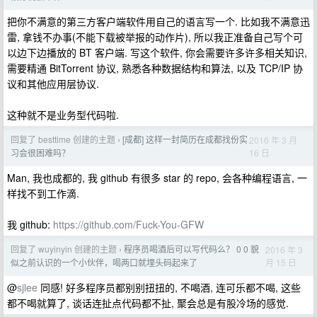
把你不满意的第三方客户端软件用自己的语言写一个. 比如我不满意迅
雷, 拿钱不办事(不能下载被举报的动作片), 所以我正准备自己写个可
以边下边播放的 BT 客户端. 写这个软件, 你会需要许多许多相关知识,
需要精通 BitTorrent 协议, 熟悉各种数据结构和算法, 以及 TCP/IP 协
议和其他应用层协议.
这种就不是业务型代码啦.
回复了 besttime 创建的主题
[成都] 这样一封简历在成都找份实
2016 年 3 月
›
16 日
习会很困难吗？
Man, 我也成都的, 我 github 有很多 star 的 repo, 会各种编程语言, 一
样找不到工作滴.
我 github:
https://github.com/Fuck-You-GFW
回复了 wuyinyin 创建的主题
程序员喝酒后可以写代码么？ 0 0 貌
2016 年 3
›
月 15 日
似之前认识的一个小伙伴，喝两口就埋头码起来了
@
sjlee
同感! 好多程序员都别别扭扭的, 不喝酒, 连可乐都不喝, 这些
都不喝就算了, 谈话连扯点代码都不扯, 聚会总是有股冷场的感觉.