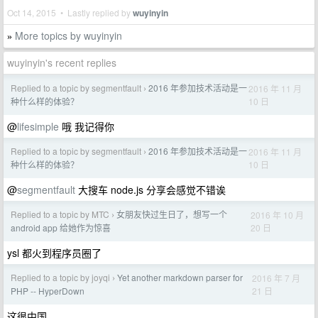
Oct 14, 2015 • Lastly replied by
wuyinyin
More topics by wuyinyin
»
wuyinyin's recent replies
Replied to a topic by segmentfault
2016 年参加技术活动是一
2016 年 11 月
›
10 日
种什么样的体验？
@
lifesimple
哦 我记得你
Replied to a topic by segmentfault
2016 年参加技术活动是一
2016 年 11 月
›
10 日
种什么样的体验？
@
segmentfault
大搜车 node.js 分享会感觉不错诶
Replied to a topic by MTC
女朋友快过生日了，想写一个
2016 年 10 月
›
20 日
android app 给她作为惊喜
ysl 都火到程序员圈了
Replied to a topic by joyqi
Yet another markdown parser for
2016 年 7 月
›
21 日
PHP -- HyperDown
这很中国