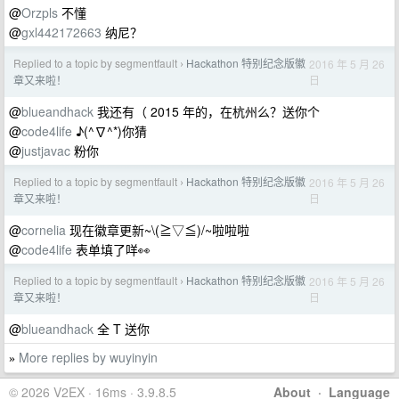
@
Orzpls
不懂
@
gxl442172663
纳尼？
Replied to a topic by segmentfault
Hackathon 特别纪念版徽
2016 年 5 月 26
›
日
章又来啦！
@
blueandhack
我还有（ 2015 年的，在杭州么？送你个
@
code4life
♪(^∇^*)你猜
@
justjavac
粉你
Replied to a topic by segmentfault
Hackathon 特别纪念版徽
2016 年 5 月 26
›
日
章又来啦！
@
cornelia
现在徽章更新~\(≧▽≦)/~啦啦啦
@
code4life
表单填了咩👀
Replied to a topic by segmentfault
Hackathon 特别纪念版徽
2016 年 5 月 26
›
日
章又来啦！
@
blueandhack
全 T 送你
More replies by wuyinyin
»
© 2026 V2EX · 16ms · 3.9.8.5
About
·
Language