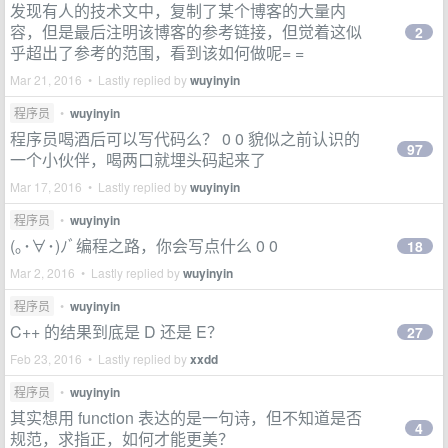
发现有人的技术文中，复制了某个博客的大量内
容，但是最后注明该博客的参考链接，但觉着这似
2
乎超出了参考的范围，看到该如何做呢= =
Mar 21, 2016 • Lastly replied by
wuyinyin
程序员
•
wuyinyin
程序员喝酒后可以写代码么？ 0 0 貌似之前认识的
97
一个小伙伴，喝两口就埋头码起来了
Mar 17, 2016 • Lastly replied by
wuyinyin
程序员
•
wuyinyin
(｡･∀･)ﾉﾞ编程之路，你会写点什么 0 0
18
Mar 2, 2016 • Lastly replied by
wuyinyin
程序员
•
wuyinyin
C++ 的结果到底是 D 还是 E？
27
Feb 23, 2016 • Lastly replied by
xxdd
程序员
•
wuyinyin
其实想用 function 表达的是一句诗，但不知道是否
4
规范，求指正，如何才能更美？