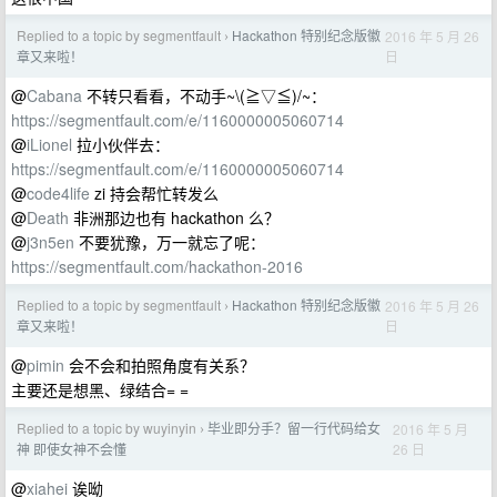
Replied to a topic by segmentfault
Hackathon 特别纪念版徽
2016 年 5 月 26
›
日
章又来啦！
@
Cabana
不转只看看，不动手~\(≧▽≦)/~：
https://segmentfault.com/e/1160000005060714
@
iLionel
拉小伙伴去：
https://segmentfault.com/e/1160000005060714
@
code4life
zi 持会帮忙转发么
@
Death
非洲那边也有 hackathon 么？
@
j3n5en
不要犹豫，万一就忘了呢：
https://segmentfault.com/hackathon-2016
Replied to a topic by segmentfault
Hackathon 特别纪念版徽
2016 年 5 月 26
›
日
章又来啦！
@
pimin
会不会和拍照角度有关系？
主要还是想黑、绿结合= =
Replied to a topic by wuyinyin
毕业即分手？留一行代码给女
2016 年 5 月
›
26 日
神 即使女神不会懂
@
xiahei
诶呦