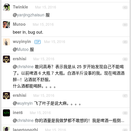
Twinkle
Mar 15, 2016
43
@
yanjingzhaisun
服
Mutoo
Mar 15, 2016
44
beer in, bug out.
wuyinyin
Mar 15, 2016
OP
45
@
Mutoo
服
ershisi
Mar 15, 2016
46
@
chrishine
敢问高寿？表示我是从 25 岁开始发现自己不能喝
了。以前啤酒 6 大瓶 7 大瓶。白酒半斤没事的我。现在喝酒酒
醉--！沾酒就不舒服。
什么酒都能喝醉。。。。
ershisi
Mar 15, 2016
47
@
wuyinyin
飞了叶子是说大麻。。。。
inet6
Mar 15, 2016
48
@
chrishine
你的酒量是我做梦都不敢想的！我是啤酒一瓶倒...
laoertongzhi
Mar 15, 2016
49