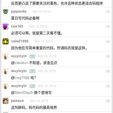
反而更凸显了需要关注的事务，也许这种状态更适合码程序
pppanda
Mar 16, 2016
72
夏日写代码必备啊
csx163
Mar 16, 2016
73
必须可以啊，就是第二天看不懂。
caisd1998
Mar 16, 2016
74
因为他在写简单重复的代码，所谓码农就是这样。
wuyinyin
Mar 16, 2016
OP
75
@
zakokun
不知道，求涨见识
wuyinyin
Mar 16, 2016
OP
76
@
msg7086
哈？
wuyinyin
Mar 16, 2016
OP
77
@
SilentDepth
换个意境写
jatesun
Mar 16, 2016
78
这叫醉码，码代码的最高境界