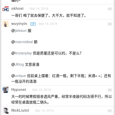
编的~
okhost
Mar 16, 2016
84
一哥们 喝了就去保健了，大不大，就不知道了。
wuyinyin
Mar 16, 2016
OP
85
@
jatesun
服
@
macroideal
额
@
linzianplay
但是质量还是可以的，不是么？
@
JKing
文思泉涌
@
unique
目前桌上摆着：红酒一瓶，剩下半瓶；米酒= =；还有
一瓶没开的清酒
Hyponet
Mar 16, 2016
86
大一的时候寒假宿舍透风严重，经常半夜敲代码冻得不行，所以
经常在桌面放瓶二锅头。
NickLiulol
Mar 16, 2016
87