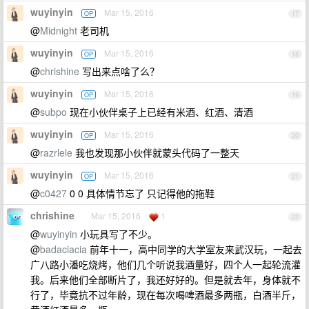
wuyinyin
Mar 15, 2016
OP
17
@
Midnight
老司机
wuyinyin
Mar 15, 2016
OP
18
@
chrishine
写出来点啥了么？
wuyinyin
Mar 15, 2016
OP
19
@
subpo
现在小伙伴桌子上已经有米酒、红酒、清酒
wuyinyin
Mar 15, 2016
OP
20
@
razrlele
我也发现那小伙伴就蒙头代码了一整天
wuyinyin
Mar 15, 2016
OP
21
@
c0427
0 0 具体情节忘了 只记得他的拖鞋
chrishine
Mar 15, 2016
1
22
@
wuyinyin
小玩具写了不少。
@
badaciacia
前年十一，高中同学的大学室友来武汉玩，一起去
广八路小潘吃烧烤，他们几个听说我酒量好，四个人一起轮流灌
我。后来他们全部断片了，我还好好的。但是就去年，身体就不
行了，毕竟抗不过年龄，现在每次喝啤酒最多两瓶，白酒半斤，