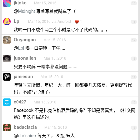
jkjoke
Mar 15, 2016
10
@
Midnight
写着写着就飚车了（
Lpl
Mar 15, 2016 via Android
1
11
我喝一口不歇个两三个小时是写不了代码的。。。
Ouyangan
Mar 15, 2016
12
@
Lpl
喝一口要睡一下午....
jusonalien
Mar 15, 2016
13
只要不喝醉 干啥事都没问题........
jamiesun
Mar 15, 2016
14
年轻时无所谓，年纪一大，醉一回都要几天恢复，更别提写代
码，不如写写诗了。
c0427
Mar 15, 2016
15
Facebook 不是扎克伯格酒后码的吗？不知是否真实，《社交网
络》里这样描述的。
badaciacia
Mar 15, 2016
16
@
chrishine
每天 7 ， 8 瓶 🐂人