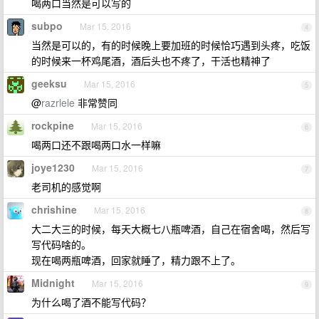
喝两口当然是可以写的
subpo
Mar 15, 2016
4
当然是可以的，有的时候晚上要加班的时候恰巧遇到头疼，吃饭
的时候来一杯鸡尾酒，酒后头也不疼了，干活也精神了
geeksu
Mar 15, 2016
5
@
razrlele
非常赞同
rockpine
Mar 15, 2016
6
喝两口还不跟喝两口水一样嘛
joye1230
Mar 15, 2016
7
老司机的感觉啊
chrishine
Mar 15, 2016
8
大二大三的时候，每天大概七八瓶啤酒，自己在宿舍喝，然后写
写代码啥的。
现在喝两瓶啤酒，回家就睡了，精力跟不上了。
Midnight
Mar 15, 2016
9
为什么喝了酒不能写代码？