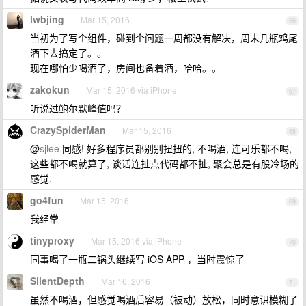
lwbjing
Mar 15, 2016
66
当初为了写个组件，碰到个问题一周都没有解决，周末几瓶鸡尾
酒下去搞定了。。
现在哪怕少喝酒了，房间也备着酒，哈哈。。
zakokun
Mar 15, 2016 via iPhone
67
听说过鲍尔默峰值吗？
CrazySpiderMan
Mar 15, 2016
68
@
sjlee
同感! 好多程序员都别别扭扭的, 不喝酒, 连可乐都不喝,
这些都不喝就算了, 谈话连扯点代码都不扯, 聚会总是有股冷场的
感觉.
go4fun
Mar 15, 2016
69
我经常
tinyproxy
Mar 15, 2016 via iPhone
70
同事喝了一瓶二锅头继续写 iOS APP ，当时震惊了
SilentDepth
Mar 16, 2016
71
虽然不喝酒，但感觉喝酒后容易（被动）放松，同时意识模糊了