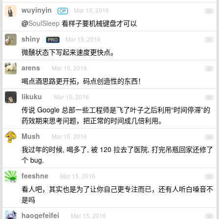
wuyinyin
Mar 15, 2016
OP
30
@
SoulSleep
看样子要机械键盘才可以
shiny
Mar 15, 2016
PRO
31
微醺状态下写起来速度更快点。
arens
Mar 15, 2016
32
喝点酒思路更开拓，码点创造性的东西！
likuku
Mar 15, 2016
33
传说 Google 总部一些工程师是飞了叶子之后利用“时间停滞”的
药效期来思考问题，把正常的时间成几倍利用。
Mush
Mar 15, 2016
34
我过年的时候, 喝多了, 被 120 拉去了医院, 打完吊瓶回家还修了
个 bug.
feeshne
Mar 15, 2016
35
看人吧，其实也是为了让你自己更专注而已，还有人听白噪音不
是吗
haogefeifei
Mar 15, 2016
36