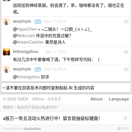
加班加到神经衰弱，别说酒了，茶，咖啡都没有了。烟也正在
戒。
wuyinyin
Mar 17, 2016
OP
95
@
HypoChen
= =二锅头！一口倒_(:зゝ∠)_
@
NickLiulol
传说中的究竟过敏？
@
dreamCatcher
果然是诗人
linhongzhou
Mar 17, 2016
96
有过几次中午聚餐喝了酒，下午照样写代码：（
wuyinyin
Mar 18, 2016
OP
97
@
linhongzhou
好评
• 请不要在回答技术问题时复制粘贴 AI 生成的内容
© 2026 V2EX · 185ms · 3.9.8.5
About
·
Language
券商万一免五开户活动火热进行中！
›
a股万一免五活动火热进行中！留言就抽鼠标键盘！
Promoted by
daxiaolian
PRO