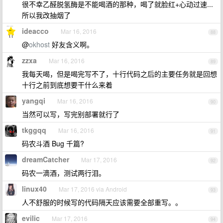
很不幸乙醛脱氢酶是不能喝酒的那种，喝了就脸红+心动过速...
所以我改抽烟了
ideacco
Mar 16, 2016
88
@
okhost
好友含义啊。
zzxa
Mar 16, 2016
89
我每天喝，但是喝完写不了，十行代码之后的主要任务就是回想
十行之前到底想要干什么来着
yangqi
Mar 16, 2016
90
当然可以写，写完别部署就行了
tkggqq
Mar 16, 2016
91
码农斗酒 Bug 千篇?
dreamCatcher
Mar 17, 2016
92
码农一滴酒，测试两行泪。
linux40
Mar 17, 2016 via Android
93
人不舒服的时候写的代码隔天应该需要全部重写。。
evilic
Mar 17, 2016
94