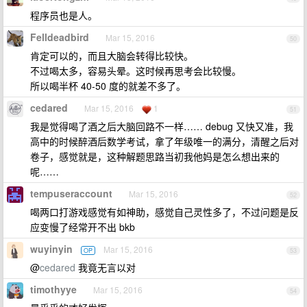
程序员也是人。
Felldeadbird
Mar 15, 2016
50
肯定可以的，而且大脑会转得比较快。
不过喝太多，容易头晕。这时候再思考会比较慢。
所以喝半杯 40-50 度的就差不多了。
cedared
Mar 15, 2016
1
51
我是觉得喝了酒之后大脑回路不一样…… debug 又快又准，我
高中的时候醉酒后数学考试，拿了年级唯一的满分，清醒之后对
卷子，感觉就是，这种解题思路当初我他妈是怎么想出来的
呢……
tempuseraccount
Mar 15, 2016
52
喝两口打游戏感觉有如神助，感觉自己灵性多了，不过问题是反
应变慢了经常开不出 bkb
wuyinyin
Mar 15, 2016
OP
53
@
cedared
我竟无言以对
timothyye
Mar 15, 2016
54