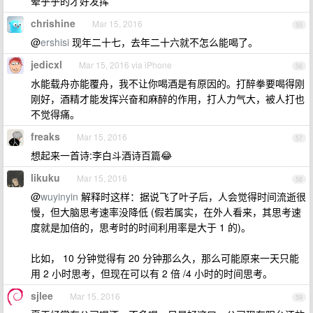
晕乎乎的才好发挥
chrishine
Mar 15, 2016
55
@
ershisi
现年二十七，去年二十六就不怎么能喝了。
jedicxl
Mar 15, 2016 via iPhone
56
水能载舟亦能覆舟，我不让你喝酒是有原因的。打醉拳要喝得刚
刚好，酒精才能发挥兴奋和麻醉的作用，打人力气大，被人打也
不觉得痛。
freaks
Mar 15, 2016
57
想起来一首诗:李白斗酒诗百篇😂
likuku
Mar 15, 2016
58
@
wuyinyin
解释时这样：据说飞了叶子后，人会觉得时间流逝很
慢，但大脑思考速率没降低 (假若属实，在外人看来，其思考速
度就是加倍的，思考时的时间利用率是大于 1 的)。
比如， 10 分钟觉得有 20 分钟那么久，那么可能原来一天只能
用 2 小时思考，但现在可以有 2 倍 /4 小时的时间思考。
sjlee
Mar 15, 2016
59