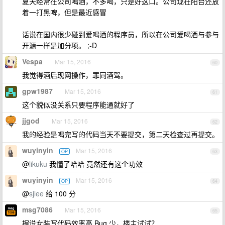
夏天经常在公司喝酒，不多喝，只是好这口。公司现在阳台还放
着一打黑啤，但是最近感冒
话说在国内很少碰到爱喝酒的程序员，所以在公司爱喝酒与参与
开源一样是加分项。 ;-D
Vespa
Mar 15, 2016
60
我觉得酒后现网操作，罪同酒驾。
gpw1987
Mar 15, 2016
61
这个貌似没关系只要程序能通就好了
jjgod
Mar 15, 2016
62
我的经验是喝完写的代码当天不要提交，第二天检查过再提交。
wuyinyin
Mar 15, 2016
OP
63
@
likuku
我懂了哈哈 竟然还有这个功效
wuyinyin
Mar 15, 2016
OP
64
@
sjlee
给 100 分
msg7086
Mar 15, 2016
65
据说女装写代码效率高 Bug 少，楼主试试？