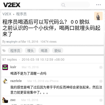
V2EX
程序员
›
程序员喝酒后可以写代码么？ 0 0 貌似
之前认识的一个小伙伴，喝两口就埋头码起
来了
By
wuyinyin
at Mar 15, 2016 · 10474 views
程序员
埋头
喝酒
貌似
97 replies
•
2016-03-18 10:12:59 +08:00
kslr
Mar 15, 2016
1
喝酒不是为了清醒一点吗
razrlele
Mar 15, 2016 via iPhone
2
我的感觉是喝了过后因为晕乎乎的反而神经会紧张起来，然后注
意力就更容易集中了。。。
zac
Mar 15, 2016
3