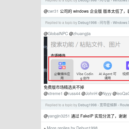
›
›
@
cwr31
公司的 windows 企业版 版本太低了，装
Replied to a topic by
Debug1998
问与答
Windows
›
›
@
GlobalNPC
@
zhuangjia
免费版市场精选关不掉
@
xtreme1
@
russ44
@
JohnH
@
Nyyy
@
leoQa
Replied to a topic by
Debug1998
宽带症候群
Rou
›
›
@
yangjin3251
通过 FakeIP 实现分流了，谢谢
More replies by Debug1998
»