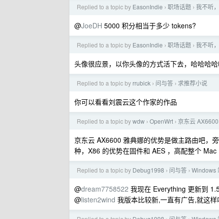
Replied to a topic by
EasonIndie
职场话题
我不听，
›
›
@
JoeDH
5000 积分相当于多少 tokens?
Replied to a topic by
EasonIndie
职场话题
我不听，
›
›
头像很应景，以你头像的方式活下去，哈哈哈哈
Replied to a topic by
rrubick
问与答
求推荐小说
›
›
你可以看看刘震云这个作家的作品
Replied to a topic by
wdw
OpenWrt
京东云 AX660
›
›
京东云 AX6600 雅典娜的优势是做主路由吧，旁
种，X86 的优势在固件和 AES ，高配整个 Mac m
Replied to a topic by
Debug1998
问与答
Windows
›
›
@
dream7758522
我现在 Everything 更新到 1.5.
@
listen2wind
我版本比较新,一直有广告,就这样
Replied to a topic by
Debug1998
问与答
Windows