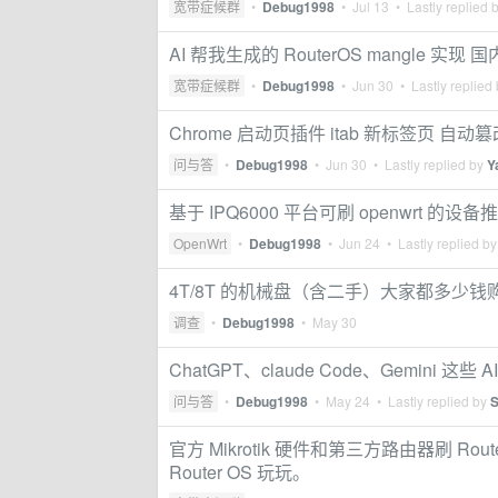
宽带症候群
•
Debug1998
•
Jul 13
• Lastly replied 
AI 帮我生成的 RouterOS mangl
宽带症候群
•
Debug1998
•
Jun 30
• Lastly replied
Chrome 启动页插件 itab 新标签页 
问与答
•
Debug1998
•
Jun 30
• Lastly replied by
Y
基于 IPQ6000 平台可刷 openwrt 的设备
OpenWrt
•
Debug1998
•
Jun 24
• Lastly replied b
4T/8T 的机械盘（含二手）大家都多少钱
调查
•
Debug1998
•
May 30
ChatGPT、claude Code、Gemini
问与答
•
Debug1998
•
May 24
• Lastly replied by
S
官方 Mikrotik 硬件和第三方路由器刷 
Router OS 玩玩。