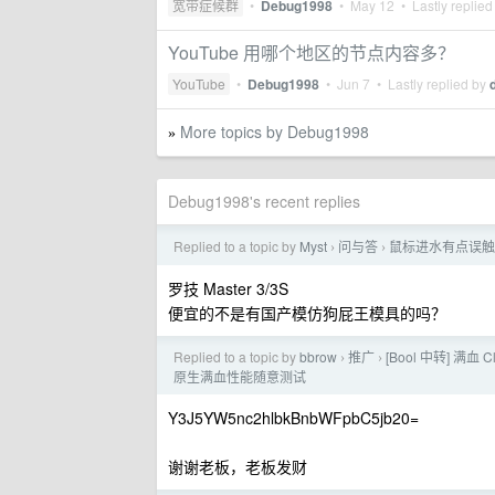
宽带症候群
•
Debug1998
•
May 12
• Lastly replied
YouTube 用哪个地区的节点内容多？
YouTube
•
Debug1998
•
Jun 7
• Lastly replied by
More topics by Debug1998
»
Debug1998's recent replies
Replied to a topic by
Myst
问与答
鼠标进水有点误触
›
›
罗技 Master 3/3S
便宜的不是有国产模仿狗屁王模具的吗？
Replied to a topic by
bbrow
推广
[Bool 中转] 满血 
›
›
原生满血性能随意测试
Y3J5YW5nc2hlbkBnbWFpbC5jb20=
谢谢老板，老板发财