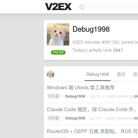
Debug1998
V2EX member #591720, joined on
Today's activity rank
3947
ONLINE
Debug1998
提问
技
Windows 端 Utools 类工具推荐
问与答
•
Debug1998
•
Jul 14
• Lastly replied by
zh
Claude Code 难民，除 Claude Co
问与答
•
Debug1998
•
Jul 13
• Lastly replied by
mi
RouterOS + OSPF 分离 求助帖， 