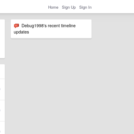
Home
Sign Up
Sign In
Debug1998's recent timeline
updates