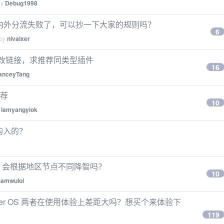
by
Debug1998
e 实现 国内外分流失败了，可以抄一下大家的规则吗？
6
 by
nivalxer
自动篡改链接，求推荐同类型插件
16
anceyTang
推荐
10
y
iamyangyiok
购入的？
 这些 AI 会根据地区节点不同降智吗？
10
amwulol
Router OS 两者在使用体验上差距大吗？想买个来体验下
119