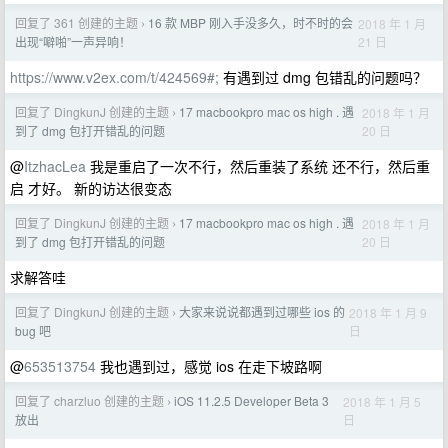
回复了 361 创建的主题
16 款 MBP 刚入手没多久，时不时的会
2018 年 1 月
›
21 日
出现“噼啪”一声异响！
https://www.v2ex.com/t/424569#;
有遇到过 dmg 包错乱的问题吗？
回复了 DingkunJ 创建的主题
17 macbookpro mac os high . 遇
2018 年 1 月
›
20 日
到了 dmg 包打开错乱的问题
@
ItzhacLea
我是重启了一次不行，然后重装了系统 还不行，然后重
启 才好。 新的访达很变态
回复了 DingkunJ 创建的主题
17 macbookpro mac os high . 遇
2018 年 1 月
›
20 日
到了 dmg 包打开错乱的问题
求解答哇
回复了 DingkunJ 创建的主题
大家来说说都遇到过哪些 ios 的
2018 年 1 月 9
›
日
bug 吧
@
653513754
我也遇到过，感觉 ios 在走下坡路啊
回复了 charzluo 创建的主题
iOS 11.2.5 Developer Beta 3
2018 年 1 月 5
›
日
放出