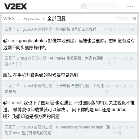
V2EX
DingkunJ
全部回复
回复总数
46
›
›
回复了 DingkunJ 创建的主题
好用的相册备份工具推荐
2020 年 5 月 22 日
›
@
xiaoz
google photos 好像本地删除，远端也会删除，想知道有没有
远端不同步删除操作的
回复了 yjrdsg 创建的主题
APPstore 重复更新，大家有遇到
2018 年 3 月 18
›
日
过么？？？
貌似 在手机升级系统的时候最容易遇到
回复了 DingkunJ 创建的主题
关于微博推送的问题，个例还
2018 年 3 月 14
›
日
是普遍
@
Chenstl
我也下了国际版 也没遇到 不过国际版的特别关注貌似不推
送。 微博貌似卸载重装可以解决 。 问下你的是 ios 还是 andriod
啊？我想知道是哪方面的问题
回复了 DingkunJ 创建的主题
17 macbookpro mac os high . 遇
2018 年 1 月
›
21 日
到了 dmg 包打开错乱的问题