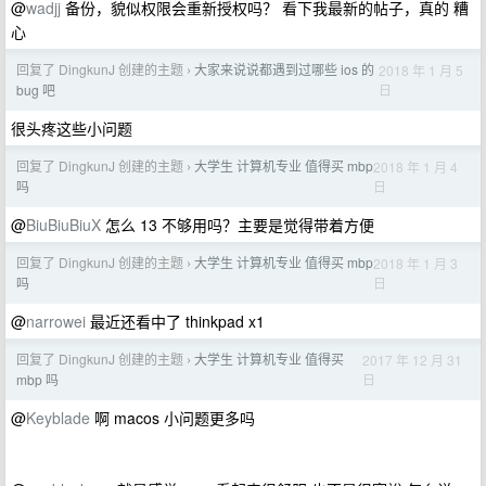
@
wadjj
备份，貌似权限会重新授权吗？ 看下我最新的帖子，真的 糟
心
回复了 DingkunJ 创建的主题
大家来说说都遇到过哪些 ios 的
2018 年 1 月 5
›
日
bug 吧
很头疼这些小问题
回复了 DingkunJ 创建的主题
大学生 计算机专业 值得买 mbp
2018 年 1 月 4
›
日
吗
@
BiuBiuBiuX
怎么 13 不够用吗？主要是觉得带着方便
回复了 DingkunJ 创建的主题
大学生 计算机专业 值得买 mbp
2018 年 1 月 3
›
日
吗
@
narrowei
最近还看中了 thinkpad x1
回复了 DingkunJ 创建的主题
大学生 计算机专业 值得买
2017 年 12 月 31
›
日
mbp 吗
@
Keyblade
啊 macos 小问题更多吗