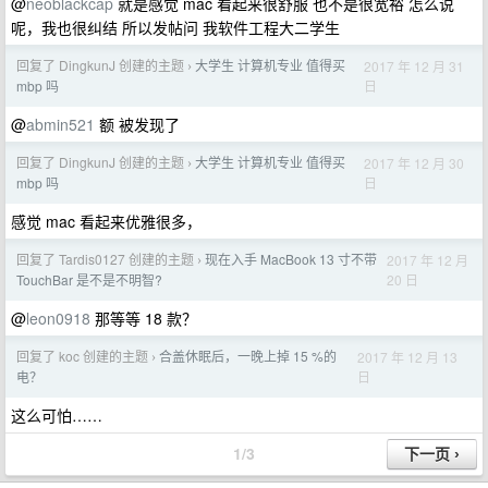
@
neoblackcap
就是感觉 mac 看起来很舒服 也不是很宽裕 怎么说
呢，我也很纠结 所以发帖问 我软件工程大二学生
回复了 DingkunJ 创建的主题
大学生 计算机专业 值得买
2017 年 12 月 31
›
日
mbp 吗
@
abmin521
额 被发现了
回复了 DingkunJ 创建的主题
大学生 计算机专业 值得买
2017 年 12 月 30
›
日
mbp 吗
感觉 mac 看起来优雅很多，
回复了 Tardis0127 创建的主题
现在入手 MacBook 13 寸不带
2017 年 12 月
›
20 日
TouchBar 是不是不明智?
@
leon0918
那等等 18 款？
回复了 koc 创建的主题
合盖休眠后，一晚上掉 15 %的
2017 年 12 月 13
›
日
电？
这么可怕……
1/3