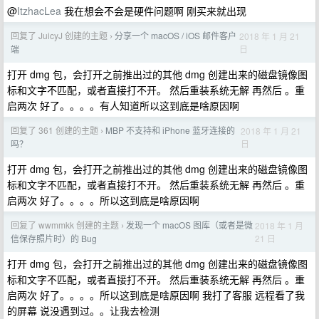
@
ItzhacLea
我在想会不会是硬件问题啊 刚买来就出现
回复了 JuicyJ 创建的主题
分享一个 macOS / iOS 邮件客户
2018 年 1 月 21
›
日
端
打开 dmg 包，会打开之前推出过的其他 dmg 创建出来的磁盘镜像图
标和文字不匹配，或者直接打不开。 然后重装系统无解 再然后 。重
启两次 好了。。。。有人知道所以这到底是啥原因啊
回复了 361 创建的主题
MBP 不支持和 iPhone 蓝牙连接的
2018 年 1 月 21
›
日
吗？
打开 dmg 包，会打开之前推出过的其他 dmg 创建出来的磁盘镜像图
标和文字不匹配，或者直接打不开。 然后重装系统无解 再然后 。重
启两次 好了。。。。所以这到底是啥原因啊
回复了 wwmmkk 创建的主题
发现一个 macOS 图库（或者是微
2018 年 1 月
›
21 日
信保存照片时）的 Bug
打开 dmg 包，会打开之前推出过的其他 dmg 创建出来的磁盘镜像图
标和文字不匹配，或者直接打不开。 然后重装系统无解 再然后 。重
启两次 好了。。。。所以这到底是啥原因啊 我打了客服 远程看了我
的屏幕 说没遇到过。。让我去检测