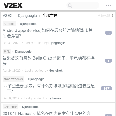
V2EX
Djangoogle
全部主题
主题总数
5
›
›
Android
•
Djangoogle
Android app(Service)如何在后台随时随地弹出/关
5
闭悬浮窗？
Oct 31, 2020 • Lastly replied by
Djangoogle
音乐
•
Djangoogle
最近被这首魔改 Bella Ciao 洗脑了，坐电梯都在摇
1
头
Apr 24, 2020 • Lastly replied by
Novichok
shadowsocks
•
Djangoogle
ss 节点全部尿崩，有什么办法能够临时翻过去应急
167
一下？
Dec 6, 2019 • Lastly replied by
pythonee
Chamber
•
Djangoogle
2018 年 Namesilo 域名在国内备案有什么好的方