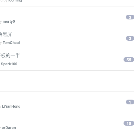
icoming
3
by
morty0
频会黑屏
3
by
TomChaai
为平板的一半
55
y
Spark100
1
by
LiYanHong
18
by
erDaren