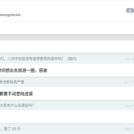
2
mengzhexin
 友们，八月中旬旅游有值得推荐的城市吗？（国内）
Jul 1
时间想出去旅游一圈，感谢
iFi 断流断联真严重
Jun 1
次都要手动登陆连接
大家有什么后遗症吗？
Jun 
，瘦了 20 斤
Mar 