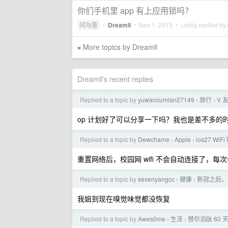
你们手机里 app 有上应用锁吗？
问与答
•
Dreamll
•
Nov 1, 2019
• Lastly replied by
More topics by Dreamll
»
Dreamll's recent replies
Replied to a topic by
yuwancumian27149
旅行
V
›
›
op 计划好了可以分享一下吗？我也是差不多的
Replied to a topic by
Dewchame
Apple
ios27 W
›
›
重置网络后，校园网 wifi 不会自动连接了，每
Replied to a topic by
sevenyangcc
健康
新冠之后，
›
›
我姐到现在嗅觉味觉都没恢复
Replied to a topic by
Awes0me
生活
替尔泊肽 60 天
›
›