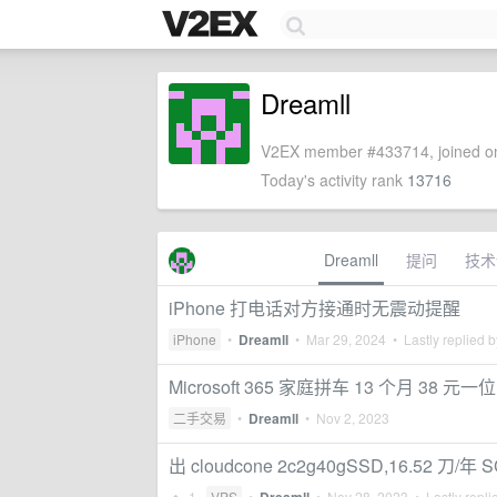
Dreamll
V2EX member #433714, joined on
Today's activity rank
13716
Dreamll
提问
技术
iPhone 打电话对方接通时无震动提醒
iPhone
•
Dreamll
•
Mar 29, 2024
• Lastly replied 
Microsoft 365 家庭拼车 13 个月 38 元一位
二手交易
•
Dreamll
•
Nov 2, 2023
出 cloudcone 2c2g40gSSD,16.52 刀/年 
1
VPS
•
•
Nov 28, 2023
• Lastly repli