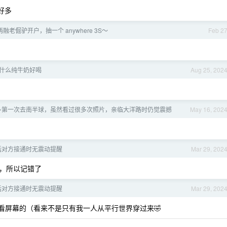
好多
老倔驴开户，抽一个 anywhere 3S～
Feb 2
什么纯牛奶好喝
Aug 25, 202
归来~第一次去南半球，虽然看过很多次照片，亲临大洋路时仍觉震撼
May 16, 202
打电话对方接通时无震动提醒
Mar 29, 202
，所以记错了
打电话对方接通时无震动提醒
Mar 29, 202
看屏幕的（看来不是只有我一人从平行世界穿过来🤣