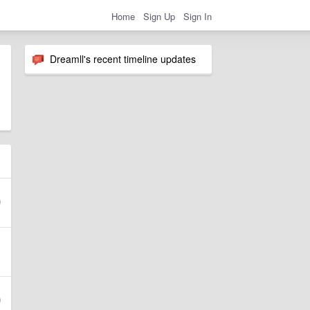
Home
Sign Up
Sign In
Dreamll's recent timeline updates