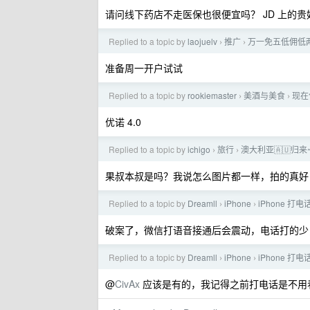
请问线下药店不走医保也很便宜吗？ JD 上的贵
Replied to a topic by
laojuelv
推广
万一免五低佣低两融
›
›
准备周一开户试试
Replied to a topic by
rookiemaster
美酒与美食
现在
›
›
优诺 4.0
Replied to a topic by
ichigo
旅行
澳大利亚🇦🇺
›
›
果叔本叔是吗？我说怎么图片都一样，拍的真好
Replied to a topic by
Dreamll
iPhone
iPhone 
›
›
破案了，微信打语音接通后会震动，电话打的少
Replied to a topic by
Dreamll
iPhone
iPhone 
›
›
@
CivAx
应该是有的，我记得之前打电话是不用