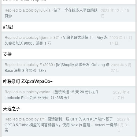
Replied to a topic by luluxia
做了一个在线多人平台跳跃
2023 年 12 月 15
›
日
页游
好玩！
Replied to a topic by lijianmin321
V 站老哥太热情了， Airy 永
2023 年 11 月
›
14 日
久会员加送 9000，凑到 1 万
支持
Replied to a topic by Fix2030
[招]Shopify 商城开发, GoLang 进.
2023 年 6 月
›
27 日
Base 深圳 3 年经验, 18k+
咋联系呀 ZXp2aWtpaQo=
Replied to a topic by cydian
[盖楼🎁送 15 天 20 份] 力扣
2023 年 4
›
月 7 日
Leetcode Plus 会员 兑换码（1~365 天）
天选之子
Replied to a topic by afit
回馈福利，送 GPT 的 API KEY 啦～基于
2023 年
›
3 月 31
GPT-3.5-Turbo 模型的问答机器人，使用 Next.js 搭建， Vercel 一键部
日
署