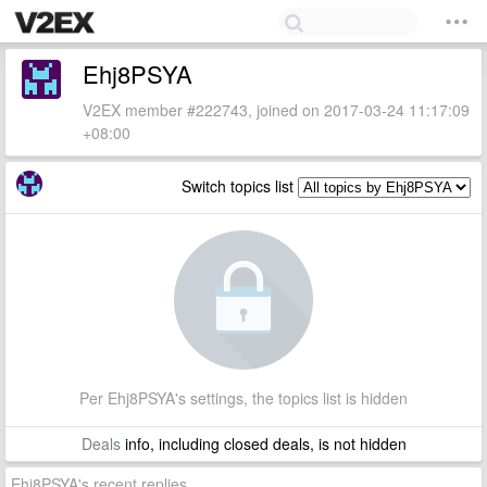
Ehj8PSYA
V2EX member #222743, joined on 2017-03-24 11:17:09
+08:00
Switch topics list
Per Ehj8PSYA's settings, the topics list is hidden
Deals
info, including closed deals, is not hidden
Ehj8PSYA's recent replies