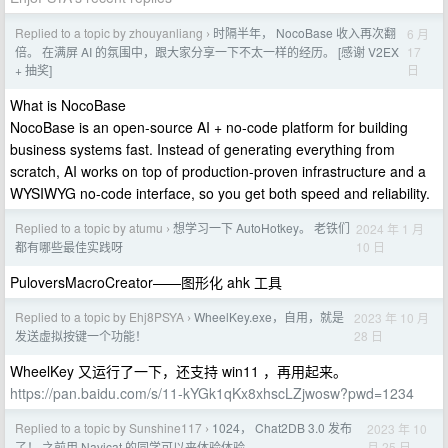
Replied to a topic by zhouyanliang
时隔半年， NocoBase 收入再次翻
6 月
›
17
倍。 在满屏 AI 的氛围中，跟大家分享一下不太一样的经历。 [感谢 V2EX
日
+ 抽奖]
What is NocoBase
NocoBase is an open-source AI + no-code platform for building
business systems fast. Instead of generating everything from
scratch, AI works on top of production-proven infrastructure and a
WYSIWYG no-code interface, so you get both speed and reliability.
Replied to a topic by atumu
想学习一下 AutoHotkey。 老铁们
2024 年 1 月
›
10 日
都有哪些最佳实践呀
PuloversMacroCreator——图形化 ahk 工具
Replied to a topic by Ehj8PSYA
WheelKey.exe，自用，就是
2023 年 10 月
›
28 日
发送虚拟按键一个功能！
WheelKey 又运行了一下，还支持 win11 ，再用起来。
https://pan.baidu.com/s/11-kYGk1qKx8xhscLZjwosw?pwd=1234
Replied to a topic by Sunshine117
1024， Chat2DB 3.0 发布
2023 年 10
›
月 25 日
了！ 之前用 Navicat 的同学可以来体验体验