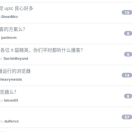
 upic 良心好多
15
y
GhostMxv
建播客的方案么？
5
y
justincnn
2 各位 it 届精英，你们平时都听什么播客？
5
 by
SachinBeyond
览器运行的浏览器
14
y
heavymetals
的浏览器么？
8
 by
falcon05
57
 by
duffercn