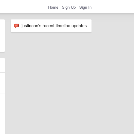
Home
Sign Up
Sign In
justincnn's recent timeline updates