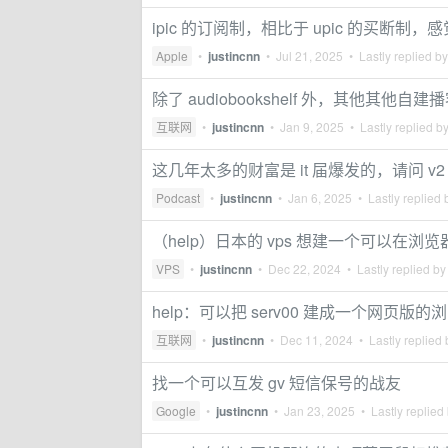
ipic 的订阅制，相比于 upic 的买断制，感觉
Apple
•
justincnn
•
Jul 21, 2025
• Lastly replied b
除了 audiobookshelf 外，其他其他自
互联网
•
justincnn
•
Jan 9, 2025
• Lastly replied b
这几年太多的财富是 it 届爆发的，请问 v
Podcast
•
justincnn
•
Jan 6, 2025
• Lastly replied
（help）日本的 vps 想建一个可以在浏
VPS
•
justincnn
•
Dec 22, 2024
• Lastly replied b
help：可以把 serv00 建成一个网页版
互联网
•
justincnn
•
Dec 11, 2024
• Lastly replied
找一个可以互发 gv 短信保号的战友
Google
•
justincnn
•
Jan 23, 2025
• Lastly replied