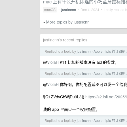
mac 上有什么开机即连的小巧蓝牙鼠标推
macOS
•
justincnn
•
Dec 4, 2024
• Lastly replied 
More topics by justincnn
»
justincnn's recent replies
Replied to a topic by
justincnn
Apple
ipic 的订阅
›
›
@
ViolaH
#11 比如的版本没有 acl 的参数，
Replied to a topic by
justincnn
Apple
ipic 的订阅
›
›
@
ViolaH
你好啊，你的配置截图可以发一个给
![Q1ZVdvCbWjDu9L8](
https://s2.loli.net/2
我的 app 里面少一个权限配置，
Replied to a topic by
justincnn
Apple
ipic 的订阅
›
›