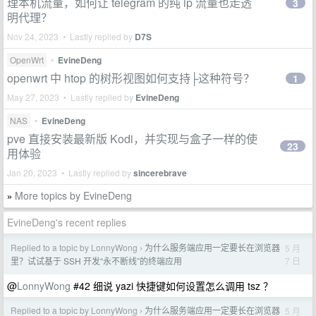
理本机流量，如何让 telegram 的纯 ip 流量也走透
3
明代理？
Nov 24, 2023 • Lastly replied by
D7S
OpenWrt
•
EvineDeng
openwrt 中 htop 的树形视图如何支持├这种符号？
1
May 27, 2023 • Lastly replied by
EvineDeng
NAS
•
EvineDeng
pve 直接安装最新版 Kodi，并实现与盒子一样的使
23
用体验
Jan 20, 2023 • Lastly replied by
sincerebrave
More topics by EvineDeng
»
EvineDeng's recent replies
Replied to a topic by LonnyWong
为什么服务端应用一定要长在浏览器
5 月
›
7 日
里？试试基于 SSH 开发“永不断线”的终端应用
@
LonnyWong
#42 细说 yazi 快捷键如何设置怎么调用 tsz ？
Replied to a topic by LonnyWong
为什么服务端应用一定要长在浏览器
5 月
›