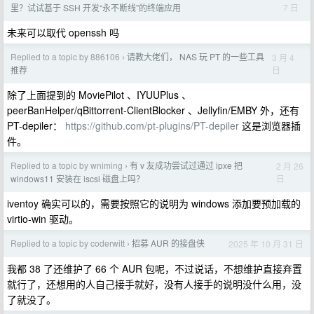
7 日
里？试试基于 SSH 开发“永不断线”的终端应用
未来可以取代 openssh 吗
Replied to a topic by 886106
请教大佬们， NAS 玩 PT 的一些工具
3 月 4
›
日
推荐
除了上面提到的 MoviePilot 、IYUUPlus 、
peerBanHelper/qBittorrent-ClientBlocker 、Jellyfin/EMBY 外，还有
PT-depiler：
https://github.com/pt-plugins/PT-depiler
这是浏览器插
件。
Replied to a topic by wniming
有 v 友成功尝试过通过 ipxe 把
2 月 26
›
日
windows11 安装在 iscsi 磁盘上吗？
iventoy 确实可以的，需要按照它的说明为 windows 添加要预加载的
virtio-win 驱动。
Replied to a topic by coderwitt
招募 AUR 的接盘侠
2025 年 10 月 31 日
›
我都 38 了还维护了 66 个 AUR 包呢，不过说话，不想维护直接弃置
就行了，还想用的人自己接手就好，没有人接手的说明没什么用，没
了就没了。