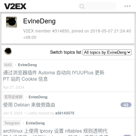
EvineDeng
V2EX member #314850, joined on 2018-05-07 21:24:40
+08:00
Switch topics list
NAS
•
EvineDeng
通过浏览器插件 Automa 自动向 IYUUPlus 更新
PT 站的 Cookie 信息
Apr 27, 2024
宽带症候群
•
EvineDeng
使用 Debian 来做旁路由
43
Jan 9, 2024 • Lastly replied by
a56143575
Telegram
•
EvineDeng
archlinux 上使用 tproxy 设置 nftables 规则透明代