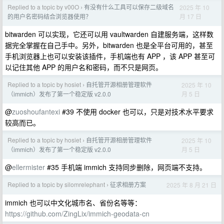
Replied to a topic by v00O
有没有什么工具可以保存二级域名
2025 年 10
›
月 17 日
的用户名密码结合浏览器使用？
bitwarden 可以实现，它还可以用 vaultwarden 自建服务端，这样数
据完全掌握在自己手中。另外，bitwarden 也是全平台可用的，甚至
手机浏览器上也可以安装该插件，手机端也有 APP ，该 APP 甚至可
以记住其他 APP 的用户名和密码，而不只是网页。
Replied to a topic by hosiet
自托管开源相册管理软件
2025 年 10
›
月 5 日
（immich）发布了第一个稳定版 v2.0.0
@
zuoshoufantexi
#39 不使用 docker 也可以，只是对技术水平要求
较高而已。
Replied to a topic by hosiet
自托管开源相册管理软件
2025 年 10
›
月 5 日
（immich）发布了第一个稳定版 v2.0.0
@
ellermister
#35 手机端 immich 支持同步删除，网页端不支持。
Replied to a topic by silomrelephant
征求相册方案
2025 年 8 月 21 日
›
immich 也可以中文化城市名、省份名等等：
https://github.com/ZingLix/immich-geodata-cn