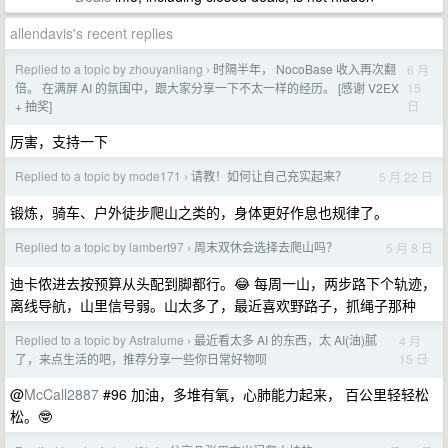
allendavis's recent replies
Replied to a topic by zhouyanliang
时隔半年， NocoBase 收入再次翻
6 月
›
15
倍。 在满屏 AI 的氛围中，跟大家分享一下不太一样的经历。 [感谢 V2EX
日
+ 抽奖]
厉害，支持一下
Replied to a topic by mode171
请教！如何让自己充实起来？
5 月 22 日
›
锻炼，骑车、户外徒步爬山之类的，身体更好作息也规律了。
Replied to a topic by lambert97
周末双休会选择去爬山吗？
5 月 8 日
›
迪卡侬进去按预算从头配到脚都行。😂 每周一山，两步路下个轨迹，
离线导航，山里信号弱。山太多了，最近喜欢野路子，抓绳子那种
Replied to a topic by Astralume
最近看太多 AI 的东西，太 AI(油)腻
4 月
›
15 日
了，来点生活的吧，推荐分享一些你日常好物呗
@
McCall2887
#96 加油，多堆有氧，心肺能力起来， 百公里轻轻松
松。🤓