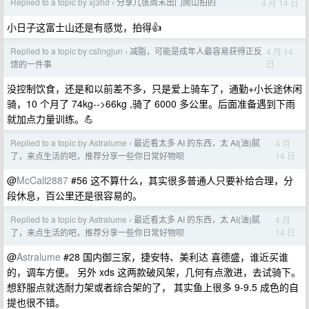
Replied to a topic by xj3hd
分享几张周末出门爬山拍的
4 月 14 日
›
小日子这富士山还是有感觉，拍得👍
Replied to a topic by cslingjun
减脂，可能是成年人最容易获得正反
4 月 14
›
日
馈的一件事
没控制饮食，还是和以前差不多，只是爱上骑车了，通勤+小长途休闲
骑，10 个月了 74kg-->66kg ,骑了 6000 多公里。后面准备遇到下雨
就加点力量训练。💪
Replied to a topic by Astralume
最近看太多 AI 的东西，太 AI(油)腻
4 月
›
14 日
了，来点生活的吧，推荐分享一些你日常好物呗
@
McCall2887
#56 这不算什么，其实很多普通人只要补给合理，分
段休息，百公里还是很容易的。
Replied to a topic by Astralume
最近看太多 AI 的东西，太 AI(油)腻
4 月
›
14 日
了，来点生活的吧，推荐分享一些你日常好物呗
@
Astralume
#28 国内御三家，捷安特、美利达 喜德盛，谁近买谁
的，调车方便。 另外 xds 这两款破风架，几何有点激进，去试骑下。
想舒服点就选耐力架或者综合架的了， 其实鱼上很多 9-9.5 成色的自
提也很不错。