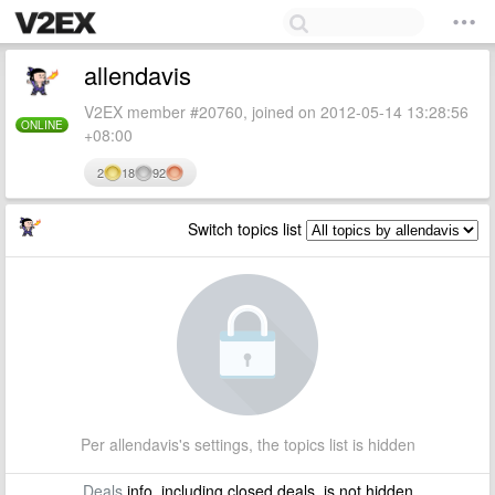
allendavis
V2EX member #20760, joined on 2012-05-14 13:28:56
ONLINE
+08:00
2
18
92
Switch topics list
Per allendavis's settings, the topics list is hidden
Deals
info, including closed deals, is not hidden