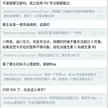
不是随便注册吗。我之前用 GV 号注册都能过
Replied to a topic by Heimerdinger
手贱翻了女朋友手机发现她和很多
6 月
›
1 日
男的亲密照片，两天了 人还是没缓过来！
楼主去查一查传染病吧，说真的
Replied to a topic by tsja
给经常口腔溃疡的朋友们一个参考
5 月 19 日
›
少熬夜，减少压力，吃饭专注点，咀嚼的时候不要关注超过 3 件事。
如果发觉今天吃的营养不够均衡，就吃点维生素 C 和维生素 B2
Replied to a topic by tyro
前女友出轨 2 次，我负债 350 万
5 月 16 日
›
看了楼主的帖子心情愉悦，谢谢你🙏
5 月
Replied to a topic by mutalisk
发现一个李鬼 v2，把 v2 的主题内容和评
›
10
论都采集过去，发帖用户和评论用户一换，就变成一个新的活跃论坛了
日
已经 502 了，坛友这么快手？
Replied to a topic by CherryGods
免费送奖品价值超万元：程序员 VIbe
5 月
›
8 日
Coding 最佳搭子，行走式编程最佳形态！