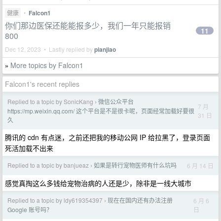
健康
•
Falcon1
你们那边医保还能能报多少，我们一年只能报销
11
800
Dec 12, 2023 • Lastly replied by
pianjiao
More topics by Falcon1
»
Falcon1's recent replies
Replied to a topic by SonicKang
微信公众平台
›
7 月
https://mp.weixin.qq.com/ 这个平台是不是很卡呢，页面经常加载好要很
31 日
久
腾讯的 cdn 有点迷，之前还把我的移动公网 IP 给拉黑了，登录页面
死活加载不出来
Replied to a topic by banjueaz
如果是转行宠物医师有什么坑吗
6 月 14 日
›
感觉真掏这么多钱给宠物治病的人还是少，除非是一线大城市
Replied to a topic by ldy619354397
现在在国内还有办法注册
6 月 6
›
日
Google 账号吗？