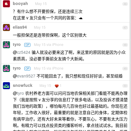
booyah
May 15
46
？有什么想不开要担保，还是连续三次
在这里 v 友只会有一个共同的答案：🐢
elias94
May 15
47
一般担保还是连带担保啊，这个区别很大
tyro
May 15 via iPhone
OP
48
@
cz5424
骗人就没必要来这了啊，来这里的原因就是因为小众
素质高，没必要手撕前女友搞个大新闻。
tyro
May 15 via iPhone
OP
49
@
evan9527
不可能回去了，我只想和现任好好谈，甚至结婚
snowfuck
May 15
1
50
@
tyro
农村养老方面可以问问当地农保相关部门看能不能再办理
下（我是按照 v 友分享的信息打了很多电话，以及投诉才摸清楚
我们当地的政策），哪怕每月几百块也好过最基础的。你现在还
年轻，工作收入很好，最重要的就是注意自己的身体，定期体检
有病早治疗。还有大好未来等着你，不要灰心，不要有太大压力
啊。有精力可以找点投资类的播客听听，拿点钱试试水。我目前