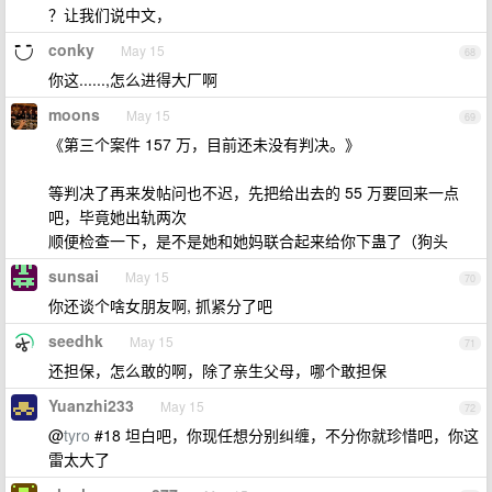
？让我们说中文，
conky
May 15
68
你这......,怎么进得大厂啊
moons
May 15
69
《第三个案件 157 万，目前还未没有判决。》
等判决了再来发帖问也不迟，先把给出去的 55 万要回来一点
吧，毕竟她出轨两次
顺便检查一下，是不是她和她妈联合起来给你下蛊了（狗头
sunsai
May 15
70
你还谈个啥女朋友啊, 抓紧分了吧
seedhk
May 15
71
还担保，怎么敢的啊，除了亲生父母，哪个敢担保
Yuanzhi233
May 15
72
@
tyro
#18 坦白吧，你现任想分别纠缠，不分你就珍惜吧，你这
雷太大了