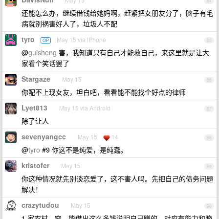
84
还能怎么办，继续借钱给她妈啊，赶紧把女朋友分了，脑子有毛
病就别祸害好人了，垃圾人不配
tyro
May 15 via iPhone
OP
85
@
guisheng
害，我知道只有自己才能救自己，来这里就是让大
家看个笑话罢了
Stargaze
May 15
86
你配不上现女友，坦白吧，看看能不能找个好点的律师
Lyet813
May 15 via Android
87
除了让人
sevenyangcc
May 15
14
88
@
tyro
#9 你这不是纯爱，是纯蠢。
kristofer
May 15
89
你这种情况就先别谈恋爱了，这不害人吗。先把自己的债务问题
解决！
crazytudou
May 15
90
1 家农村、穷，能借出这么多钱说明自己赚的，对应有能力和脑