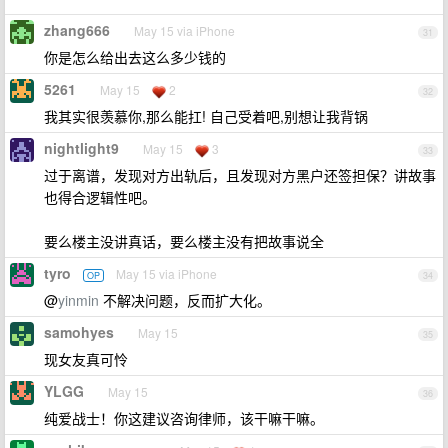
zhang666
May 15 via iPhone
31
你是怎么给出去这么多少钱的
5261
May 15
2
32
我其实很羡慕你,那么能扛! 自己受着吧,别想让我背锅
nightlight9
May 15
3
33
过于离谱，发现对方出轨后，且发现对方黑户还签担保？讲故事
也得合逻辑性吧。
要么楼主没讲真话，要么楼主没有把故事说全
tyro
May 15 via iPhone
OP
34
@
yinmin
不解决问题，反而扩大化。
samohyes
May 15
35
现女友真可怜
YLGG
May 15
36
纯爱战士！你这建议咨询律师，该干嘛干嘛。