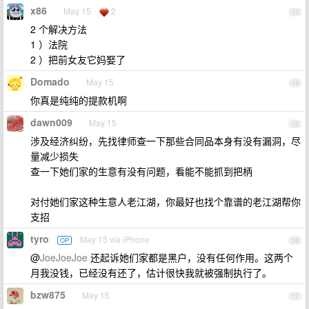
x86
May 15
2
13
2 个解决方法
1 ）法院
2 ）把前女友它妈娶了
Domado
May 15
14
你真是纯纯的提款机啊
dawn009
May 15
15
涉及经济纠纷，先找律师查一下那些合同品本身有没有漏洞，尽
量减少损失
查一下她们家的生意有没有问题，看能不能抓到把柄
对付她们家这种生意人老江湖，你最好也找个靠谱的老江湖帮你
支招
tyro
May 15 via iPhone
OP
16
@
JoeJoeJoe
还起诉她们家都是黑户，没有任何作用。这两个
月我没钱，已经没有还了，估计很快我就被强制执行了。
bzw875
May 15
17