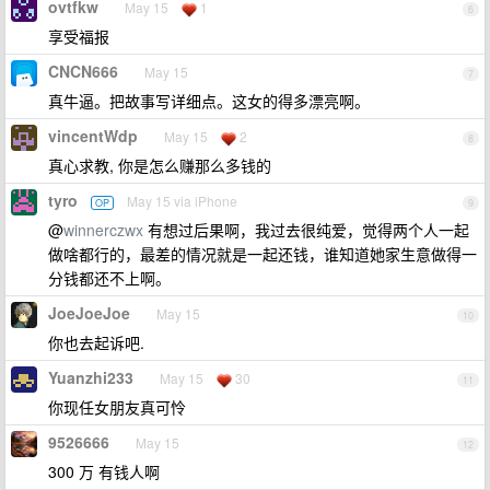
ovtfkw
May 15
1
6
享受福报
CNCN666
May 15
7
真牛逼。把故事写详细点。这女的得多漂亮啊。
vincentWdp
May 15
2
8
真心求教, 你是怎么赚那么多钱的
tyro
May 15 via iPhone
OP
9
@
winnerczwx
有想过后果啊，我过去很纯爱，觉得两个人一起
做啥都行的，最差的情况就是一起还钱，谁知道她家生意做得一
分钱都还不上啊。
JoeJoeJoe
May 15
10
你也去起诉吧.
Yuanzhi233
May 15
30
11
你现任女朋友真可怜
9526666
May 15
12
300 万 有钱人啊