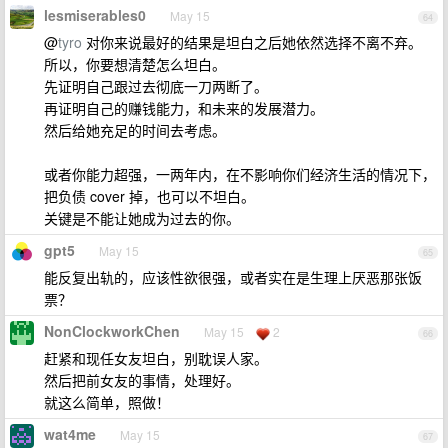
lesmiserables0
May 15
64
@
tyro
对你来说最好的结果是坦白之后她依然选择不离不弃。
所以，你要想清楚怎么坦白。
先证明自己跟过去彻底一刀两断了。
再证明自己的赚钱能力，和未来的发展潜力。
然后给她充足的时间去考虑。
或者你能力超强，一两年内，在不影响你们经济生活的情况下，
把负债 cover 掉，也可以不坦白。
关键是不能让她成为过去的你。
gpt5
May 15
65
能反复出轨的，应该性欲很强，或者实在是生理上厌恶那张饭
票？
NonClockworkChen
May 15
2
66
赶紧和现任女友坦白，别耽误人家。
然后把前女友的事情，处理好。
就这么简单，照做！
wat4me
May 15
67