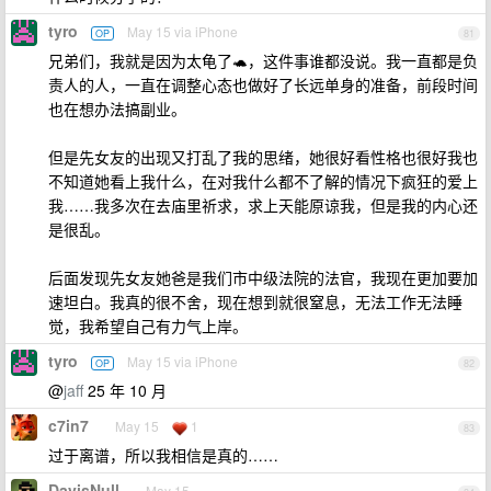
tyro
May 15 via iPhone
OP
81
兄弟们，我就是因为太龟了🐢，这件事谁都没说。我一直都是负
责人的人，一直在调整心态也做好了长远单身的准备，前段时间
也在想办法搞副业。
但是先女友的出现又打乱了我的思绪，她很好看性格也很好我也
不知道她看上我什么，在对我什么都不了解的情况下疯狂的爱上
我……我多次在去庙里祈求，求上天能原谅我，但是我的内心还
是很乱。
后面发现先女友她爸是我们市中级法院的法官，我现在更加要加
速坦白。我真的很不舍，现在想到就很窒息，无法工作无法睡
觉，我希望自己有力气上岸。
tyro
May 15 via iPhone
OP
82
@
jaff
25 年 10 月
c7in7
May 15
1
83
过于离谱，所以我相信是真的……
DavisNull
May 15