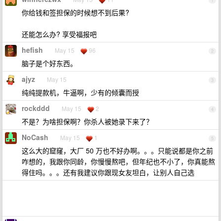
1
你给钱和签担保的时候想不到后果?
还能怎么办? 享受福报吧
hefish
May 15
96
2
脑子是个好东西。
ajyz
May 15
3
纯纯提款机，牛逼啊，少有的倾囊而授
rockddd
May 15
2
4
不是？为啥担保啊？你杀人被她录下来了？
NoCash
May 15
1
5
这么大的窟窿，大厂 50 万也不好办啊。。。只能说都是你之前
咋想的，我跟你同龄，你慢慢熬吧，但年纪也不小了，你真能熬
得住吗。。。还有我建议你跟现女友坦白，让别人自己选