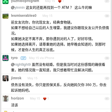
yuzhiboprogram
May 15
1
37
@
yinmin
这女的还能再找到一个 ATM ？ 这么牛的嘛
lesmiserables0
May 15
38
前女友坑你，你坑现女友，经典食物链。
如果不想给自己以后的人生埋雷，我建议你跟现女友公开负债情
况。
如果她决定不离不弃，那你遇到对的人了，好好珍惜。
如果她选择离开，请尊重她的选择。她早晚会知道的，到那时
候，才是你人生的真正谷底。
tyro
May 15 via iPhone
OP
39
@
nightlight9
虽然没有结婚，但是我当时对这份感情的确很看
重，她的情况我一直知道，我只想着帮忙且解决问题。
jimrok
May 15
40
债务没有消失，你只是担保关系，反向她妈欠你 350 万，你去
起诉她妈吧。
horizon
May 15
1
41
活该