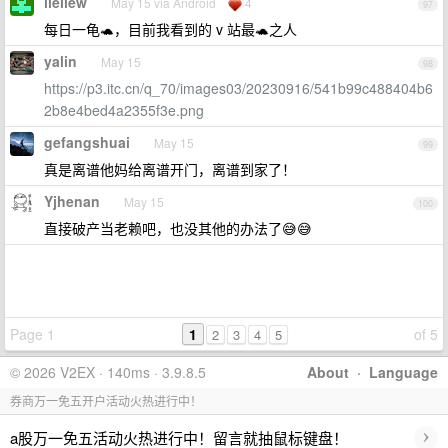
lieliew
May 15 via Android
4
97
每日一龟🐢，目前我看到的 v 站最🐢之人
yalin
May 15
98
https://p3.itc.cn/q_70/images03/20230916/541b99c488404b6
2b8e4bed4a2355f3e.png
gefangshuai
May 15
99
真是离谱他妈给离谱开门，离谱到家了！
Yjhenan
May 15
100
直接破产当老赖吧，也没其他的办法了😅😅
Page 1
1
of 5
2
3
4
5
© 2026 V2EX · 140ms · 3.9.8.5
About
·
Language
券商万一免五开户活动火热进行中！
›
a股万一免五活动火热进行中！留言就抽鼠标键盘！