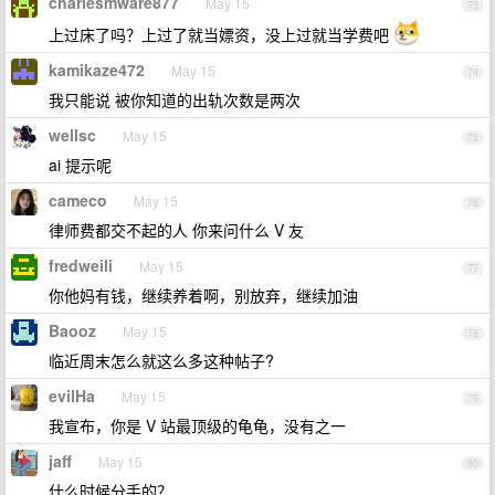
charlesmware877
May 15
73
上过床了吗？上过了就当嫖资，没上过就当学费吧
kamikaze472
May 15
74
我只能说 被你知道的出轨次数是两次
wellsc
May 15
75
ai 提示呢
cameco
May 15
76
律师费都交不起的人 你来问什么 V 友
fredweili
May 15
77
你他妈有钱，继续养着啊，别放弃，继续加油
Baooz
May 15
78
临近周末怎么就这么多这种帖子?
evilHa
May 15
79
我宣布，你是 V 站最顶级的龟龟，没有之一
jaff
May 15
80
什么时候分手的？