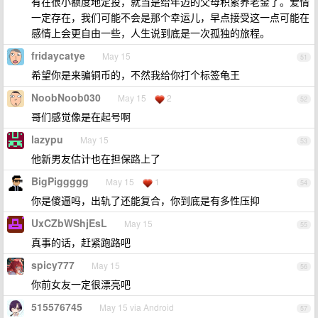
有在很小额度地定投，就当是给年迈的父母积累养老金了。爱情
一定存在，我们可能不会是那个幸运儿，早点接受这一点可能在
感情上会更自由一些，人生说到底是一次孤独的旅程。
fridaycatye
May 15
51
希望你是来骗铜币的，不然我给你打个标签龟王
NoobNoob030
May 15
2
52
哥们感觉像是在起号啊
lazypu
May 15
53
他新男友估计也在担保路上了
BigPiggggg
May 15
1
54
你是傻逼吗，出轨了还能复合，你到底是有多性压抑
UxCZbWShjEsL
May 15
55
真事的话，赶紧跑路吧
spicy777
May 15
56
你前女友一定很漂亮吧
515576745
May 15 via Android
57