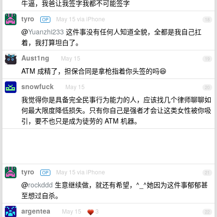
牛逼，我爸让我签字我都不可能签字
tyro
May 15 via iPhone
OP
18
@
Yuanzhi233
这件事没有任何人知道全貌，全都是我自己扛
着，我打算坦白了。
Aust1ng
May 15
19
ATM 成精了，担保合同是拿枪指着你头签的吗😆
snowfuck
May 15
20
我觉得你是具备完全民事行为能力的人，应该找几个律师聊聊如
何最大限度降低损失。只有你自己是强者才会让这类女性被你吸
引，要不也只是成为徒劳的 ATM 机器。
tyro
May 15 via iPhone
OP
21
@
rockddd
生意继续做，就还有希望，^_^她因为这件事郁郁甚
至想过自杀。
argentea
May 15
3
22