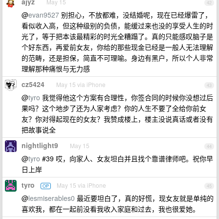
ajyz
May 15
42
@
evan9527
别担心，不放都难，没结婚呢，现在已经爆雷了，
看似收入高，但这种级别的负债，能缓过来也没的享受人生的时
光了，等于把本该最精彩的时光全糟蹋了。真的只能感叹脑子是
个好东西，再爱前女友，你给的那些现金已经是一般人无法理解
的范畴，还是担保，简直不可理喻。身边有黑户，所以个人非常
理解那种痛恨与无力感
cz5424
May 15 via iPhone
43
@
tyro
我觉得他这个方案有合理性，你签合同的时候你没想过后
果吗？这个地步了还为人家考虑？你的人生不要了全给你前女
友？你对得起现在的女友？我赞成楼上，楼主没说真话或者没有
把故事说全
nightlight9
May 15
44
@
tyro
#39 哎，向家人、女友坦白并且找个靠谱律师吧。祝你早
日上岸
tyro
May 15 via iPhone
OP
45
@
lesmiserables0
最近要坦白了，真的好慌，现女友就是单纯的
喜欢我，都在一起前没看我收入家庭和过去，我也很爱她。