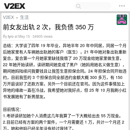
V2EX
生活
›
前女友出轨 2 次，我负债 350 万
By
tyro
at May 15 · 34905 views
总结：大学谈了四年 19 年毕业，异地半年 20 年中同居，同居一个月
后她家里有人车祸她出轨她的客户（医生），21 年中她对象出轨重新
复合，复合第一个月她家里缺钱我借了 20 万现金给她家里做生意，
22 年她开始读研，读研期间她变成了黑户（她妈用她名义做生意），
期间她妈陆续问我要钱且让我签生意担保合同。24 年担保合同开始违
约，目前我签的 3 个担保合同全部违约金额大概 300 多万，有 150
万开庭谈好了还款方案，另外一个目前还在官司。因为这件事情加上
异地的缘故一直在冷战，我希望她对我好点，但 25 年 10 月我刷小红
书发展她有了新男朋友。
目前情况：
1.考研读研加她个人消费这几年我算了一下大概给出去 55 万现金。
2.目前已经有方案的两个案件，一个月需要还 1 万，共计一个月还 2
万，她和他妈已经半年没有给过我钱了。