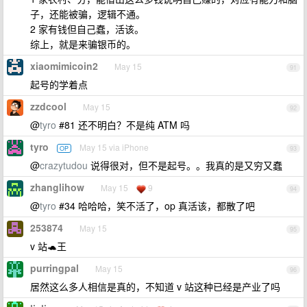
子，还能被骗，逻辑不通。
2 家有钱但自己蠢，活该。
综上，就是来骗银币的。
xiaomimicoin2
May 15
91
起号的学着点
zzdcool
May 15
92
@
tyro
#81 还不明白？不是纯 ATM 吗
tyro
May 15 via iPhone
OP
93
@
crazytudou
说得很对，但不是起号。。我真的是又穷又蠢
zhanglihow
May 15
9
94
@
tyro
#34 哈哈哈，笑不活了，op 真活该，都散了吧
253874
May 15
95
v 站🐢王
purringpal
May 15
96
居然这么多人相信是真的，不知道 v 站这种已经是产业了吗