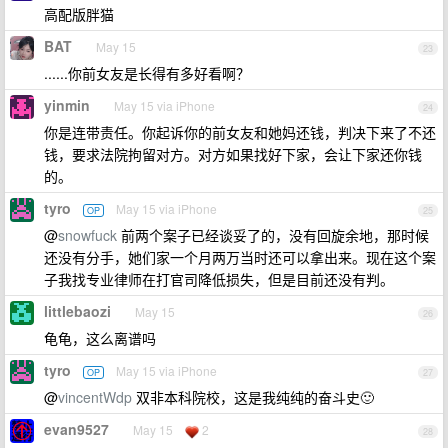
高配版胖猫
BAT
May 15
23
......你前女友是长得有多好看啊？
yinmin
May 15 via iPhone
24
你是连带责任。你起诉你的前女友和她妈还钱，判决下来了不还
钱，要求法院拘留对方。对方如果找好下家，会让下家还你钱
的。
tyro
May 15 via iPhone
OP
25
@
snowfuck
前两个案子已经谈妥了的，没有回旋余地，那时候
还没有分手，她们家一个月两万当时还可以拿出来。现在这个案
子我找专业律师在打官司降低损失，但是目前还没有判。
littlebaozi
May 15
26
龟龟，这么离谱吗
tyro
May 15 via iPhone
OP
27
@
vincentWdp
双非本科院校，这是我纯纯的奋斗史🙂
evan9527
May 15
2
28