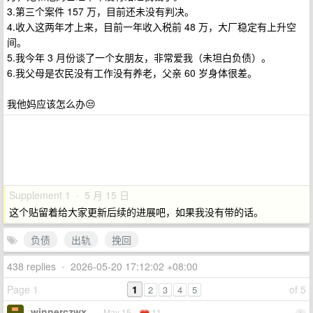
3.第三个案件 157 万，目前还未没有判决。
4.收入这两年才上来，目前一年收入税前 48 万，大厂稳定有上升空
间。
5.我今年 3 月份谈了一个女朋友，非常爱我（未坦白负债）。
6.我父母是农民没有工作没有养老，父亲 60 岁身体很差。
我他妈应该怎么办😒
Supplement 1 · 5 月 15 日
这个贴留着给大家更新后续的进展吧，如果我没有带的话。
负债
出轨
挽回
438 replies
•
2026-05-20 17:12:02 +08:00
Page 1
1
of 5
2
3
4
5
winnerczwx
May 15
11