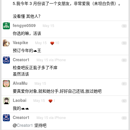
5.我今年 3 月份谈了一个女朋友，非常爱我（未坦白负债）。
没看懂 其他人？
fengye0509
May 15
58
你选的嘛，活该
Vaspike
May 15
10
59
预订今年的🐢王
Creator1
May 15 via iPhone
60
检查吧反正虱子多了不痒
虽然活该
AlvaMu
May 15
61
要真爱你对象,就和她分手,好好自己还钱,放过她吧
Laobai
May 15
1
62
我的🐢🐢
Creator1
May 15 via iPhone
63
@
Creator1
坚持吧