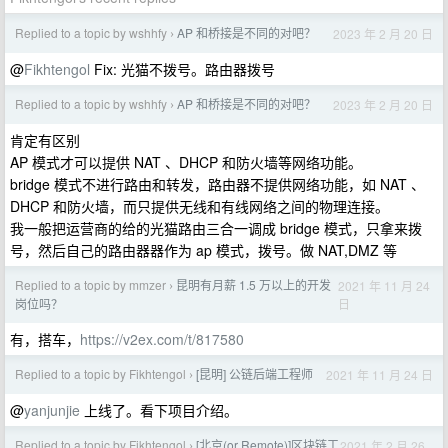
Replied to a topic by wshhfy
AP 和桥接是不同的对吧？
2023 年 2 月 20 日
›
@
Fikhtengol
Fix: 光猫不拨号。路由器拨号
Replied to a topic by wshhfy
AP 和桥接是不同的对吧？
2023 年 2 月 20 日
›
肯定有区别
AP 模式才可以提供 NAT 、DHCP 和防火墙等网络功能。
bridge 模式不进行路由和转发，路由器不提供网络功能，如 NAT 、
DHCP 和防火墙，而只提供无线和有线网络之间的物理连接。
我一般把运营商的给的光猫路由三合一调成 bridge 模式，只拿来拨
号，然后自己的路由器器作为 ap 模式，拨号。做 NAT,DMZ 等
Replied to a topic by mmzer
昆明有月薪 1.5 万以上的开发
2021 年 11 月 24
›
日
岗位吗？
有，搭车，
https://v2ex.com/t/817580
Replied to a topic by Fikhtengol
[昆明] 公链后端工程师
2021 年 11 月 24 日
›
@
yanjunjie
上线了。看下项目介绍。
Replied to a topic by Fikhtengol
[北京(or Remote)]区块链工
2021 年 2 月 26
›