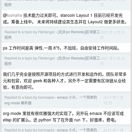
日
程师
@
luohaha
技术能力过关即可。starcoin Layout 1 目前已经开发完
成。筹备上线中。 未来将持续建设其生态并在 Layout2 做更多研发。
Replied to a topic by Fikhtengol
[北京(or Remote)]区块链工
2021 年 2 月 21
›
日
程师
ps 工作时间是真 弹性,一周 8*5，不加班，自由安排工作时间段。
Replied to a topic by Fikhtengol
[北京(or Remote)]区块链工
2021 年 2 月 21
›
日
程师
我们几乎完全是按照开源项目的方式进行开发和运作的。团队非常多
元和包容，欢迎 geek 和各种人才，另外不一定需要有区块链从业经
验，有意向即可。
Replied to a topic by honmaple
emacs 小众，一个简单的
2017 年 7 月
›
15 日
org-mode 解析器
org-mode 里就有很优雅强大的实现了。另外玩 emacs 不应该写成
elisp 的扩展么。还 python 写了在外面 run 下，好蛋疼，费电。
Replied to a topic by honmaple
emacs 小众，一个简单的
2017 年 7 月
›