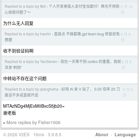
Replied to a topic by ttkit
个人开发者接入支付宝当面付！再也不用担
6 月 14
›
日
心收款问题了～
为什么无人回复
Replied to a topic by haohh
直接点 不搞套路 gpt team bug 修复前免
6 月 9
›
日
费蹬
收不到验证码啊
Replied to a topic by YanSeven
现在一天等不到 codex 的重置，我就
6 月 9
›
日
浑身“刺挠”
中转站不存在这个问题
Replied to a topic by qianghaha
好用 AI 来 V 站了， 0.05 倍率 20 刀
6 月 9
›
日
废话不多说直接开送
MTAzNDg4MjExM0BxcS5jb20=
谢老板
More replies by Fisher1006
»
© 2026 V2EX · 16ms · 3.9.8.5
About
·
Language