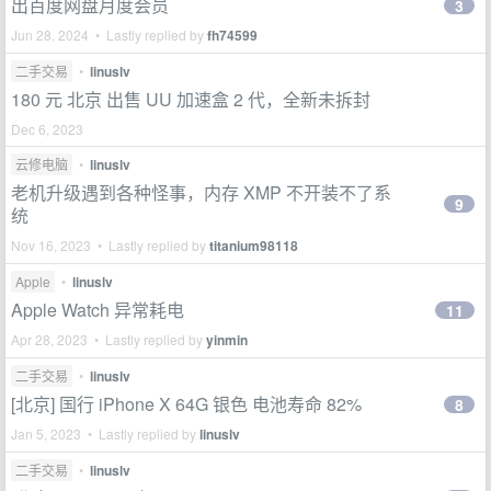
出百度网盘月度会员
3
Jun 28, 2024 • Lastly replied by
fh74599
二手交易
•
linuslv
180 元 北京 出售 UU 加速盒 2 代，全新未拆封
Dec 6, 2023
云修电脑
•
linuslv
老机升级遇到各种怪事，内存 XMP 不开装不了系
9
统
Nov 16, 2023 • Lastly replied by
titanium98118
Apple
•
linuslv
Apple Watch 异常耗电
11
Apr 28, 2023 • Lastly replied by
yinmin
二手交易
•
linuslv
[北京] 国行 iPhone X 64G 银色 电池寿命 82%
8
Jan 5, 2023 • Lastly replied by
linuslv
二手交易
•
linuslv