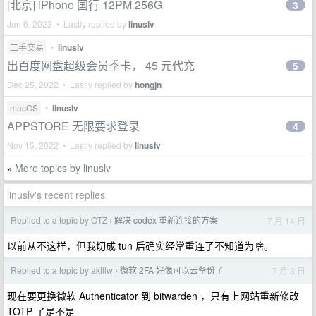
[北京] iPhone 国行 12PM 256G
3
Jan 6, 2023 • Lastly replied by
linuslv
二手交易
•
linuslv
出百度网盘超级会员季卡， 45 元代充
5
Dec 25, 2022 • Lastly replied by
hongjn
macOS
•
linuslv
APPSTORE 无限要求登录
4
Nov 15, 2022 • Lastly replied by
linuslv
More topics by linuslv
»
linuslv's recent replies
Replied to a topic by OTZ
解决 codex 重新连接的方案
7 月 14 日
›
以前从不这样，但我切成 tun 后确实经常重连了不知道为啥。
Replied to a topic by aklllw
微软 2FA 好像可以云备份了
7 月 3 日
›
现在要更换微软 Authenticator 到 bitwarden ，只有上网站重新修改
TOTP 了是不是