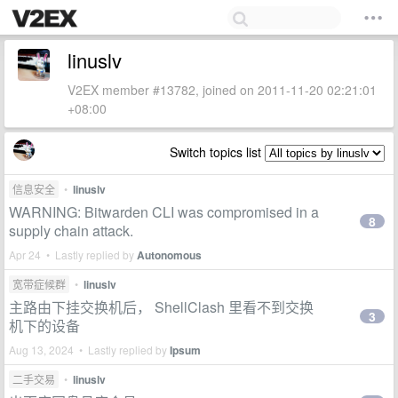
linuslv
V2EX member #13782, joined on 2011-11-20 02:21:01
+08:00
Switch topics list
信息安全
•
linuslv
WARNING: Bitwarden CLI was compromised in a
8
supply chain attack.
Apr 24 • Lastly replied by
Autonomous
宽带症候群
•
linuslv
主路由下挂交换机后， ShellClash 里看不到交换
3
机下的设备
Aug 13, 2024 • Lastly replied by
Ipsum
二手交易
•
linuslv