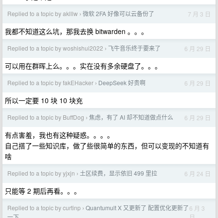
Replied to a topic by aklllw
微软 2FA 好像可以云备份了
7 月 3 日
›
我都不知道这么坑，那我去换 bitwarden 。。。
Replied to a topic by woshishui2022
飞牛音乐终于要来了
6 月 29 日
›
可以用在群晖上么。。。实在没有多余硬盘了。。。
Replied to a topic by fakEHacker
DeepSeek 好贵啊
6 月 29 日
›
所以一定要 10 块 10 块充
Replied to a topic by BuffDog
焦虑，有了 AI 却不知道做点什么
6 月 29 日
›
有点害羞，我也有这种疑惑。。。。
自己搭了一些知识库，做了些很简单的东西，但可以变现的不知道有
啥
Replied to a topic by yjxjn
土区续费，显示依旧 499 里拉
6 月 24 日
›
只能等 2 期后再看。。。
Replied to a topic by curtinp
Quantumult X 又更新了 配置优化更新了
6 月 3
›
日
一下