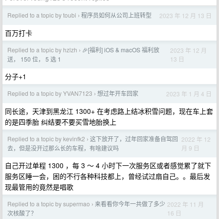
Replied to a topic by toubi
程序员如何从公司上班转型
2023 年 12 月 13 日
›
百万打卡
Replied to a topic by hzlzh
🎉[福利] iOS & macOS 福利放
2023 年 12 月
›
13 日
送， 150 位， 5 选 1
分子+1
Replied to a topic by YVAN7123
想过年开车回家
2023 年 1 月 4 日
›
同长途，天津到黑龙江 1300+ 在考虑路上结冰积雪问题，现在车上套
的是四季胎 纠结要不要买雪地胎换上
Replied to a topic by kevinfk2
这下放开了，过年回家准备自驾回
2022 年 12
›
月 9 日
去，但是没开过那么长的车程，有啥建议吗
自己开过单程 1300 ，每 3 ～ 4 小时下一次服务区或者感觉累了就下
服务区睡一会，困的不行各种科技都上，曾经试过扇自己。。最后发
现最管用的竟然是唱歌
Replied to a topic by supermao
来看看你今年一共做了多少
2022 年 11 月
›
16 日
次核酸了？