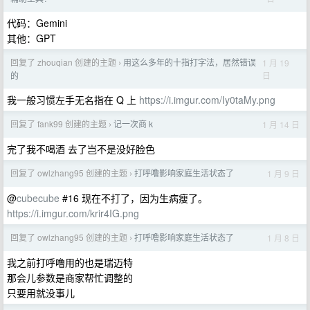
代码：Gemini
其他：GPT
回复了 zhouqian 创建的主题
用这么多年的十指打字法，居然错误
1 月 19
›
日
的
我一般习惯左手无名指在 Q 上
https://i.imgur.com/Iy0taMy.png
回复了 fank99 创建的主题
记一次商 k
1 月 14 日
›
完了我不喝酒 去了岂不是没好脸色
回复了 owlzhang95 创建的主题
打呼噜影响家庭生活状态了
1 月 9 日
›
@
cubecube
#16 现在不打了，因为生病瘦了。
https://i.imgur.com/krir4IG.png
回复了 owlzhang95 创建的主题
打呼噜影响家庭生活状态了
1 月 8 日
›
我之前打呼噜用的也是瑞迈特
那会儿参数是商家帮忙调整的
只要用就没事儿