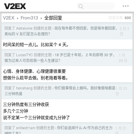
V2EX
From313
全部回复
回复总数
600
›
›
回复了 Astralume 创建的主题
现在每年都不想回家，但是每年都回家，
2 月 3
›
日
类似的 V 友们是怎么处理的？
时间呆的短一点儿。比如呆个 4 天。
回复了 LucasTYC 创建的主题
18 岁已是十年前， 2 年后即将 30 岁，
1 月
›
28 日
做为过来人可否给我一些人生建议？
心情、身体健康、心理健康很重要
想做什么趁早去做。别老拖着等着。
回复了 henshang 创建的主题
你们做事情会上瘾吗，我好像做啥都是
1 月 23
›
日
三分钟热度
三分钟热度有三分钟收获
多几个三分钟
说不定某一个三分钟就变成九分钟了
回复了 sn0wdr1am 创建的主题
你们会选择什么 AI 作为自己的主力
1 月 21
›
日
辅助工具？