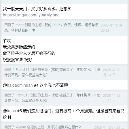
我一般天天用，买了好多香水。还想买
https://i.imgur.com/Iy0taMy.png
回复了 manr 创建的主题
我的 2025，自责、愧疚、遗憾与愤
2025 年 12 月
›
29 日
怒，将伴随我的一生
节哀
我父亲是肺癌走的
做了粒子介入之后开始不行的
祝狠狠宣泄 祝好
回复了 From313 创建的主题
[求助]被裁员了，年终奖 和 +1 估
2025 年 12
›
月 24 日
计要不到。怎么权益最大化？
@
haidaomihuan
#4 这个我也不清楚
回复了 From313 创建的主题
[求助]被裁员了，年终奖 和 +1 估
2025 年 12
›
月 24 日
计要不到。怎么权益最大化？
@
tutou
#5 我们这儿很抠门，没有提前 1 个月通知。但是目前来看只
给 N
回复了 xujdan 创建的主题
真不知道我妈在想什么
2025 年 12 月 23 日
›