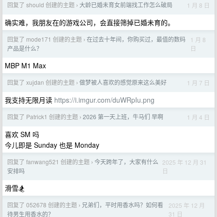
回复了 should 创建的主题
大龄已婚未育女前端找工作怎么破局
1 月 8 日
›
确实难，我朋友在的游戏公司，会直接筛掉已婚未育的。
回复了 mode171 创建的主题
在过去十年间，你购买过，最值的数码
1 月 8
›
日
产品是什么？
MBP M1 Max
回复了 xujdan 创建的主题
做梦被人喜欢的感觉原来这么美好
1 月 7 日
›
我支持无限月读
https://i.imgur.com/duWRpIu.png
回复了 Patrick1 创建的主题
2026 第一天上班，牛马们 早啊
1 月 4 日
›
喜欢 SM 吗
今儿即是 Sunday 也是 Monday
回复了 fanwang521 创建的主题
今天跨年了，大家有什么
2025 年 12 月 31
›
日
安排吗
滑雪🏂
回复了 052678 创建的主题
兄弟们，平时用香水吗？如何看
2025 年 12 月
›
31 日
待男生用香水的？