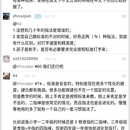
服了。
zhouqian
Jan 19
OP
74
@
94
1.没想到几十年的指法是错误的；
2.发现自己跟标准的不对的时候，好奇这两（ N ）种指法，到底
有什么区别，对打字速度和精准度；
3.孩子是新手，是否有必要要求完全按照标准打字来；
xz410236056
Jan 19
75
@
zhouqian
#60 我们还行吧
94
Jan 19
76
@
zhouqian
#74 ，标准是会变的，特别是现在很多个性化的键
盘，键位都有微调。很多功能按键也不在一个固定的位置。
但是教学的时候，刚上手肯定是按照标准来教，刚上来肯定是学
不会的，二指禅是很常见的情况，而且指法也是会进化的。慢慢
等他用的多了就有一个自己的一套习惯指法了。
比如说我小学一二年级的时候还是 2 根食指的二指禅，三年级就
是食指+中指的四指禅，但是四年级一年很快就进化到盲打，并