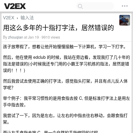
V2EX
输入法
›
用这么多年的十指打字法，居然错误的
By
zhouqian
at Jan 19 · 9910 views
孩子放寒假了，想着让他开始慢慢接触一下计算机，学习一下打字。
然后，他在使用 edclub 的时候，我站在旁边看，发现我打了几十年的
指法是错误的(小时候我还专门用的小霸王学习机练的指法，居然是错
误的！！！)
然后我尝试去使用正确的打字法，感觉指头打架，并且有点儿反人体
学呢？
举个例子：我平常习惯性的是用食指去按 C, 但是标准打字法上是用左
手中指去按，
我尝试了一下，因为是左右，让左右的中指去往右移动，会跟食指打
架。
而让左手食指去按 C , 是一个自然的手指缩回的过程。