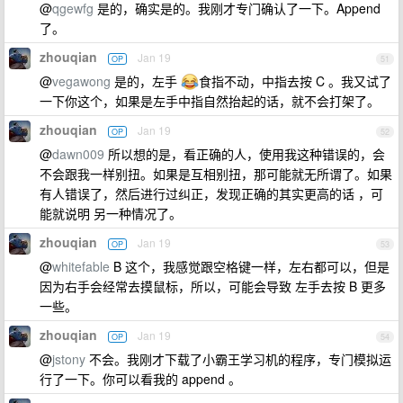
@
qgewfg
是的，确实是的。我刚才专门确认了一下。Append
了。
zhouqian
Jan 19
OP
51
@
vegawong
是的，左手
食指不动，中指去按 C 。我又试了
一下你这个，如果是左手中指自然抬起的话，就不会打架了。
zhouqian
Jan 19
OP
52
@
dawn009
所以想的是，看正确的人，使用我这种错误的，会
不会跟我一样别扭。如果是互相别扭，那可能就无所谓了。如果
有人错误了，然后进行过纠正，发现正确的其实更高的话 ，可
能就说明 另一种情况了。
zhouqian
Jan 19
OP
53
@
whitefable
B 这个，我感觉跟空格键一样，左右都可以，但是
因为右手会经常去摸鼠标，所以，可能会导致 左手去按 B 更多
一些。
zhouqian
Jan 19
OP
54
@
jstony
不会。我刚才下载了小霸王学习机的程序，专门模拟运
行了一下。你可以看我的 append 。