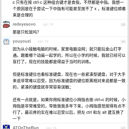
c 只有在按 ctrl-c 这种组合键才是食指，不然都是中指。我想一
个原因是在于尝试一下中指有可能甚至按不了 x ，标准键位顺着
来是合理的
redeyesovo
Jan 19
39
那是只松鼠吗？
youyouzi
Jan 19
40
因为从小接触电脑的时候，家里电脑没网；就只能玩金山打字
通。跟着哪个动画一起学的，所以在小学的时候，我就已经可以
盲打了，现在的技能都是得益于当时的训练。
但是标准键位也看标准键盘，现在也一些紧凑型键盘，对于大手
来说非常难以忍受，因为标准键盘的键位距离相对来说都是一致
的，紧凑的键盘就非常容易误触；
还有一点就是，如果你用标准键位小拇指去按 ctrl+c 的时候，小
拇指是非常难受的，导致我我多年下来，小拇指感觉按得有点不
行了，最近疼的实在难以忍受以后，把左 ctrl 和左 alt 建互换了
一下
ATOnTheRun
Jan 19
41