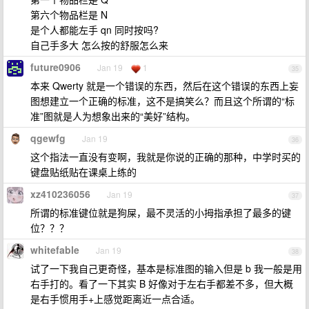
第六个物品栏是 N
是个人都能左手 qn 同时按吗?
自己手多大 怎么按的舒服怎么来
future0906
Jan 19
1
35
本来 Qwerty 就是一个错误的东西，然后在这个错误的东西上妄
图想建立一个正确的标准，这不是搞笑么？而且这个所谓的“标
准”图就是人为想象出来的“美好”结构。
qgewfg
Jan 19
36
这个指法一直没有变啊，我就是你说的正确的那种，中学时买的
键盘贴纸贴在课桌上练的
xz410236056
Jan 19
37
所谓的标准键位就是狗屎，最不灵活的小拇指承担了最多的键
位？？？
whitefable
Jan 19
38
试了一下我自己更奇怪，基本是标准图的输入但是 b 我一般是用
右手打的。看了一下其实 B 好像对于左右手都差不多，但大概
是右手惯用手+上感觉距离近一点合适。