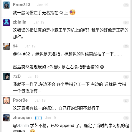
From313
Jan 19
63
我一般习惯左手无名指在 Q 上
zbinlin
Jan 19
64
这错误的指法真的是小霸王学习机上的吗？我学的好像是正确的
那种。
94
Jan 19
65
@
94
#62 ，绿色是无名指，标颜色的时候突然抽了一下……
然后突然发现我的 <G 键> 是左右食指都会按的 😨
72D
Jan 19
66
我就不一样了,左边还会 各个手指分工一下 右边的 话就是 食指
一个包揽所有...
PoorBe
Jan 19
67
这玩意哪有统一的标准，自己打的舒服不就行了
zhouqian
Jan 19
OP
68
@
zbinlin
学艺不精，已经 append 了。确定了当时的学习机的程
序建议。