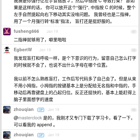
我猜是你强行让左手食指放 J ，然后中指按 C 导致打架？ 那如
果是这样的话， 你可以放开这个“强行", 中指按 C 的时候，整个
左手自然提起向右下移动其实没啥问题。 我曾经也是二指禅，
用了一个月强行转“标准”指法， 盲打还是挺舒服的。
fusheng666
Jan 19
47
二指禅就够用了，噼里啪啦
EgbertW
Jan 19
48
我发现盲打和呼吸一样，是个下意识的行为，留意自己怎么打字
的时候就不会了，也说不出什么字母在哪个位置。
我以前不怎么熟练盲打，工作后写代码多了自己会了。但是从来
不用小拇指，小拇指的按键基本上是分配给无名指和中指的，手
移动后再靠键盘上的凸起归位。反正还挺快的，基本上能赶得上
脑子里面想字的速度
zhouqian
Jan 19
OP
49
@
masterclock
是的，我刚才又专门下载了学习卡，看了一下，
可以看我的 append 。
zhouqian
Jan 19
OP
50