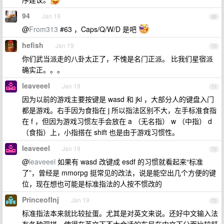
94
Jan 19
69
@
From313
#63 ，Caps/Q/W/D 是吧
hefish
Jan 19
70
你们武当派走的八卦太正了，不愧是名门正派。 比我们星宿派
确实正。。。
leaveeel
Jan 19
71
因为以前的游戏主要按键是 wasd 和 jkl ，大部分人的键盘入门
都是游戏。右手因为食指在 j 所以指法区别不大，左手标准食指
在 f ，但因为游戏习惯左手会放在 a （无名指） w （中指） d
（食指）上，小指搭在 shift 也是由于游戏习惯性。
leaveeel
Jan 19
72
@
leaveeel
如果有 wasd 改键成 esdf 的习惯就看起来“标准
了”，曾经是 mmorpg 挺常见的改法，说是能空出几个方便的键
位，现在想也可能是标准指法的人按不惯改的
PrinceofInj
Jan 19
73
标准指法本来就比较扯蛋。尤其是对英文来说。还好中文输入法
有各种双拼，使得在英文下不太合适的布局在中文下分而比较舒