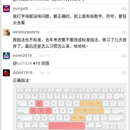
yungo8
Jan 19 via Android
14
我打字母都没啥问题，都正确的，就上面有些数字、符号，要低
头去看
wesleywaters
Jan 19
15
我指法也不标准，去年考虑要不要改成标准指法，练习了几天放
弃了。最后还是怎么习惯怎么来，哈哈哈~
ooee2016
Jan 19
16
@
buf1024
#10 同感
dddd1919
Jan 19
17
正确指法：