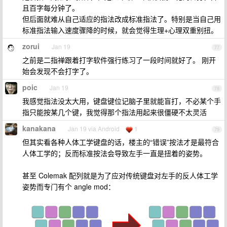
且百字每分钟了。
但后面就难从自己适应的指法改成标准指法了。特别是当自己用
标准指法输入速度骤降的时候，就会觉得生理+心理双重别扭。
zorui
Jan 19
77
之前是二指禅跟着打字软件强行练习了一段时间就好了。 刚开
始会发现不会打字了。
poic
Jan 19
78
我感觉指法没太大用，键盘键位记脑子里就能盲打，不必某个手
指只能按某几个键，我觉得那个指法用起来很僵硬不太灵活
kanakana
Jan 19 via Android
1
79
但其实看各种人体工学键盘的话，楼主的“错误”按法才是最符合
人体工学的；反而标准按法会导致左手一直是扭着的姿势。
甚至 Colemak 配列就是为了应对传统键盘对左手的反人体工学
姿势而专门有个 angle mod：