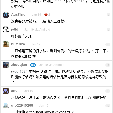
没啥正确不正确的，比如在 mac 下你按 cmd+c ，肯定是食指按
c 更舒服
Aust1ng
Jan 19
2
8
这也要分对错吗，只要输入正确就行
iv8d
Jan 19 via Android
9
咋舒服咋来呗
buf1024
Jan 19
10
一直都是正确的打字法，看到你列出的错误打字法，试了一下，
感觉非常的别扭。
zhouqian
Jan 19 via Android
OP
11
@
buf1024
中指在 D 键位，然后移动到 C 键位，不感觉跟食指
F 键位打架吗？如果是的话估计是因为我长期习惯这样导致的
了。
ano
Jan 19
12
习惯就好，没什么正确错误之分。黑猫白猫能打出字都是好猫
ufo22940268
Jan 19
13
是时候换 ortholinear layout keyboard 了