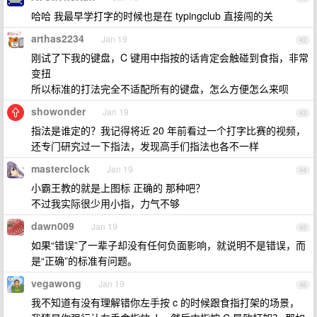
哈哈 我最早学打字的时候也是在 typingclub 直接闯的关
arthas2234
Jan 19
42
刚试了下我的键盘，C 键用中指按的话肯定会触碰到食指，非常
变扭
所以标准的打法完全不适配所有的键盘，怎么方便怎么来呗
showonder
Jan 19
43
指法是谁定的？我记得将近 20 年前看过一个打字比赛的视频，
还专门研究过一下指法，发现高手们指法也各不一样
masterclock
Jan 19
44
小霸王教的就是上图标 正确的 那种吧？
不过我实际很少用小指，力气不够
dawn009
Jan 19
45
如果“错误”了一辈子却没有任何负面影响，就说明不是错误，而
是“正确”的标准有问题。
vegawong
Jan 19
46
我不知道有没有理解错你左手按 c 的时候跟食指打架的场景，