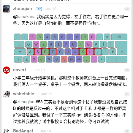
zhouqian
Jan 19
OP
89
@
kanakana
我确实是因为觉得，左手往左，右手往右更合理一
些，因为这样是自然“缩”指，而不是强行“位移”。
naver1
Jan 19
90
小学三年级开始学微机，那时整个教师就讲台上一台完整电脑，
我们俩人一个桌子，桌子上一个键盘，两人轮流摸键盘练指法。
whitefable
Jan 19
91
@
zhouqian
#53 其实要不是看到你这个帖子我都没发现自己按
B 的时候是反过来的，不过这个相对于 F 和 J 都是一样的距离
好像没啥区别。我试了一下其实能 get 到食指按 C 的方便，不
过接着我就试了试中指按 x 会特别奇怪，你可以试试
BadAngel
Jan 19
92