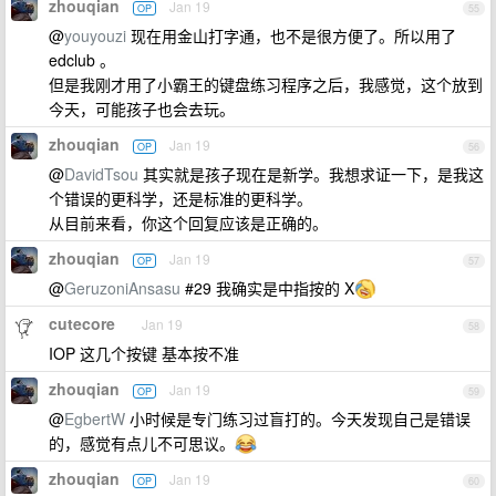
zhouqian
Jan 19
OP
55
@
youyouzi
现在用金山打字通，也不是很方便了。所以用了
edclub 。
但是我刚才用了小霸王的键盘练习程序之后，我感觉，这个放到
今天，可能孩子也会去玩。
zhouqian
Jan 19
OP
56
@
DavidTsou
其实就是孩子现在是新学。我想求证一下，是我这
个错误的更科学，还是标准的更科学。
从目前来看，你这个回复应该是正确的。
zhouqian
Jan 19
OP
57
@
GeruzoniAnsasu
#29 我确实是中指按的 X
cutecore
Jan 19
58
IOP 这几个按键 基本按不准
zhouqian
Jan 19
OP
59
@
EgbertW
小时候是专门练习过盲打的。今天发现自己是错误
的，感觉有点儿不可思议。
zhouqian
Jan 19
OP
60