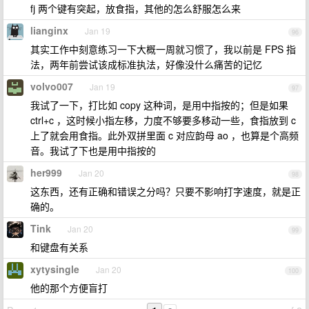
fj 两个键有突起，放食指，其他的怎么舒服怎么来
lianginx
Jan 19
96
其实工作中刻意练习一下大概一周就习惯了，我以前是 FPS 指
法，两年前尝试该成标准执法，好像没什么痛苦的记忆
volvo007
Jan 19
97
我试了一下，打比如 copy 这种词，是用中指按的；但是如果
ctrl+c ，这时候小指左移，力度不够要多移动一些，食指放到 c
上了就会用食指。此外双拼里面 c 对应韵母 ao ，也算是个高频
音。我试了下也是用中指按的
her999
Jan 20
98
这东西，还有正确和错误之分吗？只要不影响打字速度，就是正
确的。
Tink
Jan 20
99
和键盘有关系
xytysingle
Jan 20
100
他的那个方便盲打