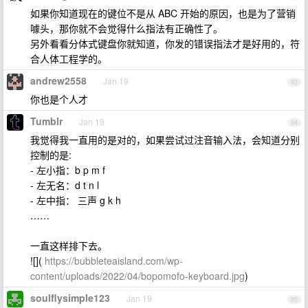
如果你知道现在的键位不是从 ABC 开始的原因，也是为了营销
噱头，那你就不会觉得什么指法有正确性了。
另外看看分体式键盘你就知道，你发的错误指法才是好用的，符
合人体工程学的。
andrew2558
Jan 19
93
你也是个人才
Tumblr
Jan 19
94
我觉得我一直用的是对的，如果尝试过注音输入法，会知道分别
控制的是:
- 左小指：b p m f
- 左无名：d t n l
- 左中指： 三声 g k h
……
一直这样排下去。
![](
https://bubbleteaisland.com/wp-
content/uploads/2022/04/bopomofo-keyboard.jpg
)
soulflysimple123
Jan 19
95