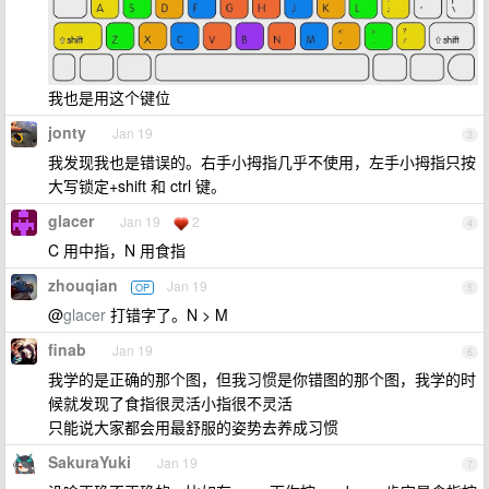
我也是用这个键位
jonty
Jan 19
3
我发现我也是错误的。右手小拇指几乎不使用，左手小拇指只按
大写锁定+shift 和 ctrl 键。
glacer
Jan 19
2
4
C 用中指，N 用食指
zhouqian
Jan 19
OP
5
@
glacer
打错字了。N > M
finab
Jan 19
6
我学的是正确的那个图，但我习惯是你错图的那个图，我学的时
候就发现了食指很灵活小指很不灵活
只能说大家都会用最舒服的姿势去养成习惯
SakuraYuki
Jan 19
7