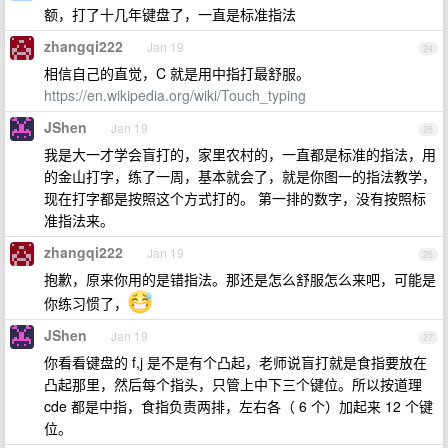
额，打了十几年键盘了，一直是标准指法
zhangqi222
Jan 19
24
相信自己的直觉，C 就是用中指打最舒服。
https://en.wikipedia.org/wiki/Touch_typing
JShen
Jan 19
25
我是大一才学会盲打的，家里农村的，一直都是标准的指法，用
的金山打字，练了一周，基本就会了，就是你图一的指法教学，
现在打字都是按照这个方式打的。 第一排的数字，没有按照标
准指法来。
zhangqi222
Jan 19
26
抱歉，原来你用的是错指法。那还是怎么舒服怎么来吧，可能是
你练习惯了，
JShen
Jan 19
27
你看看键盘的 f,j 是不是有个凸起，老师说盲打就是食指要放在
凸起那里，然后每个指头，只管上中下三个键位。所以按道理
cde 都是中指，食指负责两排，左右各（ 6 个）加起来 12 个键
位。