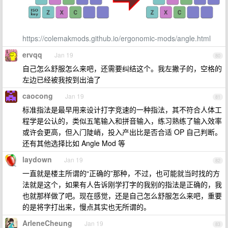
https://colemakmods.github.io/ergonomic-mods/angle.html
ervqq
Jan 19
80
自己怎么舒服怎么来吧，还需要纠结这个。我左撇子的，空格的
左边已经被我按到出油了
caocong
Jan 19
81
标准指法是最早用来设计打字竞速的一种指法，其不符合人体工
程学是公认的，类似五笔输入和拼音输入，练习熟练了输入效率
或许会更高，但入门陡峭，投入产出比是否合适 OP 自己判断。
还有其他选择比如 Angle Mod 等
laydown
Jan 19
82
一直就是楼主所谓的“正确的”那种，不过，也可能就当时找的方
法就是这个，如果有人告诉刚学打字的我别的指法是正确的，我
也就那样做了吧。现在感觉，还是自己怎么舒服怎么来吧，重要
的是将字打出来，慢点其实也无所谓的。
ArleneCheung
Jan 19
83