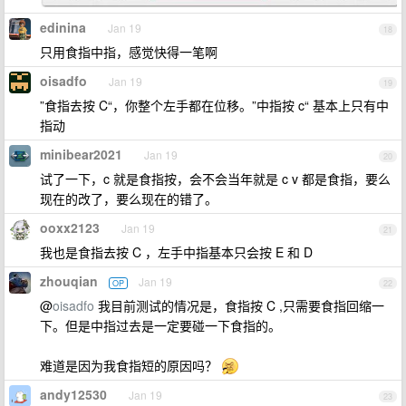
edinina
Jan 19
18
只用食指中指，感觉快得一笔啊
oisadfo
Jan 19
19
”食指去按 C“，你整个左手都在位移。”中指按 c“ 基本上只有中
指动
minibear2021
Jan 19
20
试了一下，c 就是食指按，会不会当年就是 c v 都是食指，要么
现在的改了，要么现在的错了。
ooxx2123
Jan 19
21
我也是食指去按 C ，左手中指基本只会按 E 和 D
zhouqian
Jan 19
OP
22
@
oisadfo
我目前测试的情况是，食指按 C ,只需要食指回缩一
下。但是中指过去是一定要碰一下食指的。
难道是因为我食指短的原因吗？
andy12530
Jan 19
23