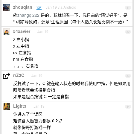
zhouqian
Jan 19 via Android
OP
31
@
zhangqi222
是的，我就想看一下，我目前的“感觉好用”，是
“习惯”导致的，还是“生理原因（每个人指头长短比例不一致）”
54xavier
Jan 19
32
z 左小指
x 左中指
cv 左食指
nm 右食指
，。、右食指
rrZ2C
Jan 19
33
反复试了一下，C 键在输入状态的时候我使用中指，但是如果用
眼睛看就会切换到食指
如果是组合按键 C 一定是食指
Light3
Jan 19
34
你进入了个误区
难道食人魔智力都是 0 吗？
就像保哥打游戏一样
第一个物品栏是 Q