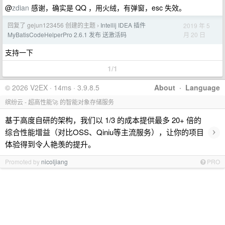
@
zdian
感谢，确实是 QQ ，用火绒，有弹窗，esc 失效。
回复了 gejun123456 创建的主题
Intellij IDEA 插件
2019 年 5
›
月 20 日
MyBatisCodeHelperPro 2.6.1 发布 送激活码
支持一下
1/1
© 2026 V2EX · 14ms · 3.9.8.5
About
·
Language
缤纷云 - 超高性能🚀 的智能对象存储服务
基于高度自研的架构，我们以 1/3 的成本提供最多 20+ 倍的
›
综合性能增益（对比OSS、Qiniu等主流服务），让你的项目
体验得到令人艳羡的提升。
Promoted by
nicoljiang
PRO