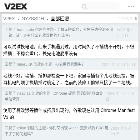
V2EX
GYZSSDH
全部回复
回复总数
5
›
›
回复了 honmaple 创建的主题
手机无限重启，去售后也检测不出
2025 年 2
›
月 9 日
问题，请问还有什么补救数据的方式吗？
可以试试换电池，红米手机遇到过，用时间久了不插线不开机，不很
插插上不稳会重启，换完电池屁事没有
回复了 miaeLKK 创建的主题
办公用耳机漏电？
2024 年 12 月 16 日
›
地线不好，墙插、插排都检查一下吧，家里墙插有个孔地线没接，被
耳机电的烦了换墙插时确定了，之前的装修工偷懒只接了一个地线。
回复了 visavisa 创建的主题
Chrome 提示 您的浏览器由贵
2024 年 11 月 10
›
日
单位管理
使用了篡改猴等插件或拓展出现的，谷歌现在让用 Chrome Manifest
V3 的
回复了 zdian 创建的主题
你们又出现 win11 更新以后 ESC 用
2024 年 5 月
›
20 日
不了了的问题吗？