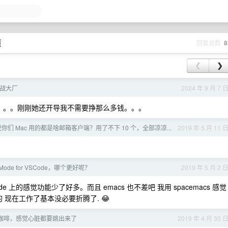
页
回复总数
8
❮
❯
再战大厂
2024 年 9 月 7 
。。。。刚刚她还开导我不需要挣那么多钱。。。
你们 Mac 用的都是啥邮箱客户端？用了不下 10 个，全部凉凉...
2019 年 5 月 11 
-Mode for VSCode，哪个更好呢？
2019 年 5 月 2 
 code 上的感觉功能少了好多。而且 emacs 也不差吧 我用 spacemacs 感觉
爽的 现在工作了基本没必要折腾了. 😂
咖啡，感觉心脏都要跳出来了
2019 年 4 月 30 