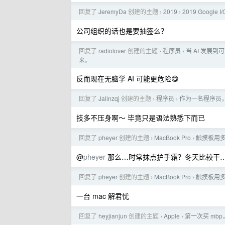
回复了
JeremyDa
创建的主题
2019
2019 Google
›
›
公司组织的话也是要抽签么？
回复了
radiolover
创建的主题
程序员
当 AI 发
›
›
来。
反而现在无脑学 AI 可能更危险😋
回复了
Jalinzqj
创建的主题
程序员
作为一名程序员
›
›
技多不压身啊～ 毕竟只是语法熟悉下而已
回复了
pheyer
创建的主题
MacBook Pro
触摸板用
›
›
@
pheyer
那么…时常抹点护手霜？冬天比较干
回复了
pheyer
创建的主题
MacBook Pro
触摸板用
›
›
一台 mac 解君忧
回复了
heyjianjun
创建的主题
Apple
第一次买 mb
›
›