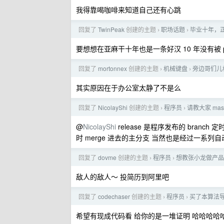
我得靠喝咖啡来知道自己还有心跳
回复了
TwinPeak
创建的主题
职场话题
毕业十年，正
›
›
要想想在亚麻干十年也是一条好汉 10 年没有被 p
回复了
mortonnex
创建的主题
机械键盘
旁边哥们儿机
›
›
其实原因在于办公室太静了不是么
回复了
NicolayShi
创建的主题
程序员
请教大家 mas
›
›
@
NicolayShi
release 是程序发布的 branch
时 merge 进去的主分支 当然也是经过一系列自动
回复了
dovme
创建的主题
程序员
想教张小龙做产品
›
›
敌人的敌人～ 投简历到阿里吧
回复了
codechaser
创建的主题
程序员
买了本算法
›
›
希望有现成代码看 给你的是一堆证明 哈哈哈哈