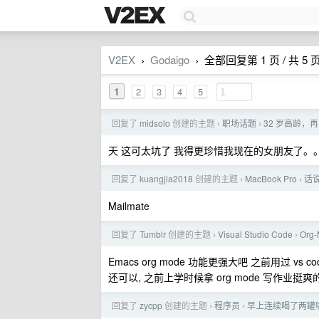
V2EX
Godaigo
全部回复第 1 页 / 共 5 
›
›
1
2
3
4
5
回复了
midsolo
创建的主题
职场话题
32 岁高龄，
›
›
天 这可太坑了 我得更珍惜我现在的女朋友了
回复了
kuangjia2018
创建的主题
MacBook Pro
话说
›
›
Mailmate
回复了
Tumblr
创建的主题
Visual Studio Code
Org
›
›
Emacs org mode 功能更强大吧 之前用过 vs
还可以, 之前上学时候拿 org mode 写作业挺
回复了
zycpp
创建的主题
程序员
早上连续喝了两罐
›
›