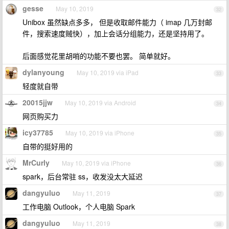
gesse
May 10, 2019
32
Unibox 虽然缺点多多， 但是收取邮件能力（ imap 几万封邮
件，搜索速度贼快），加上会话分组能力，还是坚持用了。
后面感觉花里胡哨的功能不要也罢。 简单就好。
dylanyoung
May 10, 2019 via iPad
33
轻度就自带
20015jjw
May 10, 2019 via Android
34
网页购买力
icy37785
May 10, 2019 via iPhone
35
自带的挺好用的
MrCurly
May 10, 2019 via iPhone
36
spark，后台常驻 ss，收发没太大延迟
dangyuluo
May 11, 2019
37
工作电脑 Outlook，个人电脑 Spark
dangyuluo
May 11, 2019
38