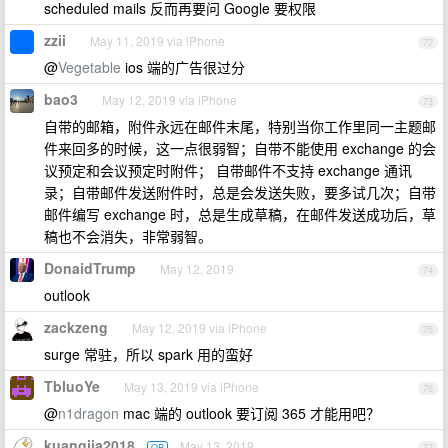
scheduled mails 反而再要问 Google 要权限
zzii
May 11, 2019 via iPhone
72
@
Vegetable
ios 端的广告很过分
bao3
May 12, 2019 via iPhone
73
自带的邮箱，附件永远在邮件末尾，特别当你工作里同一主题邮
件来回多的时候，这一点很弱智；自带不能使用 exchange 的会
议预定和会议预定时附件； 自带邮件不支持 exchange 通讯
录；自带邮件发送附件时，总是会发送失败，要多试几次；自带
邮件编写 exchange 时，总是生成草稿，在邮件发送成功后，草
稿也不会消失，非常弱智。
DonaidTrump
May 12, 2019
74
outlook
zackzeng
May 12, 2019 via iPhone
75
surge 常驻，所以 spark 用的蛮好
TbluoYe
May 13, 2019 via iPhone
76
@
n1dragon
mac 端的 outlook 要订阅 365 才能用吧？
kuangjia2018
May 13, 2019
OP
77