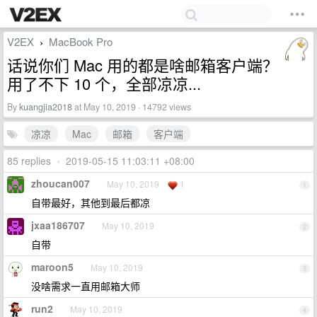
V2EX
MacBook Pro
›
话说你们 Mac 用的都是啥邮箱客户端？
用了不下 10 个，全部凉凉...
By
kuangjia2018
at May 10, 2019 · 14792 views
凉凉
Mac
邮箱
客户端
85 replies
•
2019-05-15 11:03:11 +08:00
zhoucan007
May 10, 2019
1
1
自带最好，其他到最后都凉
jxaa186707
May 10, 2019
2
自带
maroon5
May 10, 2019
3
没啥需求一直用邮箱大师
run2
May 10, 2019
4