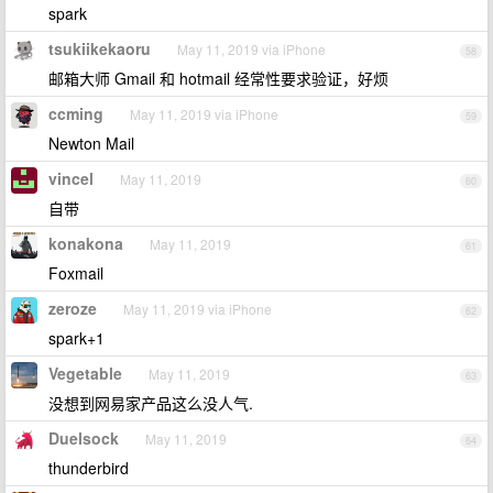
spark
tsukiikekaoru
May 11, 2019 via iPhone
58
邮箱大师 Gmail 和 hotmail 经常性要求验证，好烦
ccming
May 11, 2019 via iPhone
59
Newton Mail
vincel
May 11, 2019
60
自带
konakona
May 11, 2019
61
Foxmail
zeroze
May 11, 2019 via iPhone
62
spark+1
Vegetable
May 11, 2019
63
没想到网易家产品这么没人气.
Duelsock
May 11, 2019
64
thunderbird