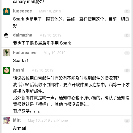
canary mail,舒坦
lugegege
May 10, 2019
22
Spark 也是用了一圈其他的，最终一直在使用这个，目前一切良
好
daimazha
May 10, 2019
23
我也下了很多最后乖乖用 Spark
Failurealive
May 10, 2019
24
Spark+1
hashi
May 10, 2019
25
话说各位用自带邮件时有没有不能及时收到邮件的情况啊？
我 ⌘+W 后就收不到邮件，要点开软件显示连接中，稍等一下才
能接收到新邮件。
另外新邮件就是响一声，通知中心也不弹小窗的，确认了通知设
置都默认是「横幅」，其他也都没调整过。
有点玄学。。。
Mitt
May 10, 2019 via iPhone
26
Airmail