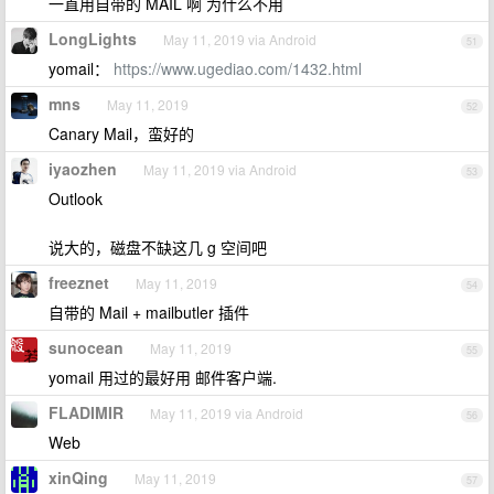
一直用自带的 MAIL 啊 为什么不用
LongLights
May 11, 2019 via Android
51
yomail：
https://www.ugediao.com/1432.html
mns
May 11, 2019
52
Canary Mail，蛮好的
iyaozhen
May 11, 2019 via Android
53
Outlook
说大的，磁盘不缺这几 g 空间吧
freeznet
May 11, 2019
54
自带的 Mail + mailbutler 插件
sunocean
May 11, 2019
55
yomail 用过的最好用 邮件客户端.
FLADIMIR
May 11, 2019 via Android
56
Web
xinQing
May 11, 2019
57