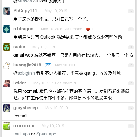
@
Vanson
outlook 太庞大了
PbCopy111
May 10, 2019
12
用了这么多都不成，只好自己写一个了。
n1dragon
May 10, 2019 via iPhone
1
13
用到最后只有 Outlook 满足要求 其他都或多或少有些问题
stabc
May 10, 2019
14
gmail web 端就不错啊，只是占用内存比较大，一个账号一个 G
kuangjia2018
May 10, 2019
OP
15
@
sobigfish
看到不少人推荐，毕竟被 qiang，收发及时嘛
lwldcr
May 10, 2019 via Android
16
我用 foxmail, 腾讯企业邮箱推荐的客户端。。功能看起来很简
陋，好在工作使用邮件不多，能满足基本的收发需求
graysheeep
May 10, 2019
17
foxmail
oxoxoxox
May 10, 2019
18
mail.app
or
Spark.app