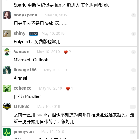
Spark, 更新后貌似要 fan 才能进入 其他时间都 ok
sonyxperia
May 10, 2019
5
用来用去还是用 web 端……
shiny
May 10, 2019
PRO
6
Polymail，免费版也够用
Vanson
May 10, 2019
2
7
Microsoft Outlook
linsage186
May 10, 2019
8
Airmail
cchencc
May 10, 2019
1
9
自带+Proxifier
faruk3d
May 10, 2019
10
之前一直用 spark，但也不知道为何邮件推送延迟越来越久，最
近干脆开始用自带的了，很好用
jimmyvan
May 10, 2019
11