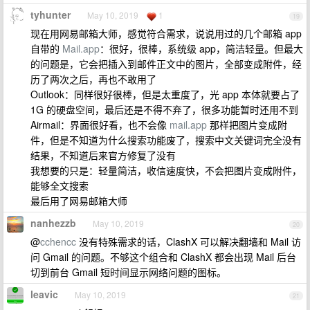
tyhunter
May 10, 2019
1
19
现在用网易邮箱大师，感觉符合需求，说说用过的几个邮箱 app
自带的
Mail.app
：很好，很棒，系统级 app，简洁轻量。但最大
的问题是，它会把插入到邮件正文中的图片，全部变成附件，经
历了两次之后，再也不敢用了
Outlook：同样很好很棒，但是太重度了，光 app 本体就要占了
1G 的硬盘空间，最后还是不得不弃了，很多功能暂时还用不到
Airmail：界面很好看，也不会像
mail.app
那样把图片变成附
件，但是不知道为什么搜索功能废了，搜索中文关键词完全没有
结果，不知道后来官方修复了没有
我想要的只是：轻量简洁，收信速度快，不会把图片变成附件，
能够全文搜索
最后用了网易邮箱大师
nanhezzb
May 10, 2019
20
@
cchencc
没有特殊需求的话，ClashX 可以解决翻墙和 Mail 访
问 Gmail 的问题。不够这个组合和 ClashX 都会出现 Mail 后台
切到前台 Gmail 短时间显示网络问题的图标。
leavic
May 10, 2019
21