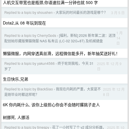
人机交互带宽也是瓶颈,你语速拉满一分钟也就 500 字
Replied to a topic by shoushen
大家玩的时间最长的游戏是哪个？
3 月 5 日
›
Dota2,从 08 年玩到现在
1 月
Replied to a topic by CherryGods
[福利，新帖] 2026 新年第二波：送顶
›
14
配创始珍藏版懒猫微服 NAS 私有云 (LC-02 32G+8T) 及机械键盘
日
懒猫微服，内网穿透真丝滑，远程微信能多开，新年抽奖送好礼！
Replied to a topic by yakun4566
终于轮到我啦，今天 31
2025 年 12 月 9
›
日
岁了
生日快乐,兄弟
Replied to a topic by BlackSiao
我现在内耗的严重，大家是不
2025 年 12 月
›
8 日
是刚毕业时都这样呢？
6K 你内耗什么, 该你上级担心你会不会随时撂挑子走人
树挪死, 人挪活
Replied to a topic by timespy
花了一小时写了个 v2 成分分析器，
2025 年 10
›