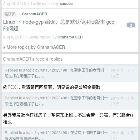
Aug 19, 2018 • Lastly replied by
sacuba
程序员
•
GrahamACER
Linux 下 node-gyp 编译，总是默认使用旧版本 gcc
2
的问题
Aug 8, 2018 • Lastly replied by
GrahamACER
More topics by GrahamACER
»
GrahamACER's recent replies
Replied to a topic by wh1012023498
在望京工作的老哥们一
2019 年 11 月
›
12 日
般选择在哪租房子住。。
@
PDX
…看清楚再回复啊，明显说的是公积金提取
Replied to a topic by wh1012023498
在望京工作的老哥们一
2019 年 11 月
›
12 日
般选择在哪租房子住。。
另外我最近也在找房子，望京东上班…不过会带一只猫，有兴趣合()
租么
Replied to a topic by wh1012023498
在望京工作的老哥们一
2019 年 11 月
›
12 日
般选择在哪租房子住。。