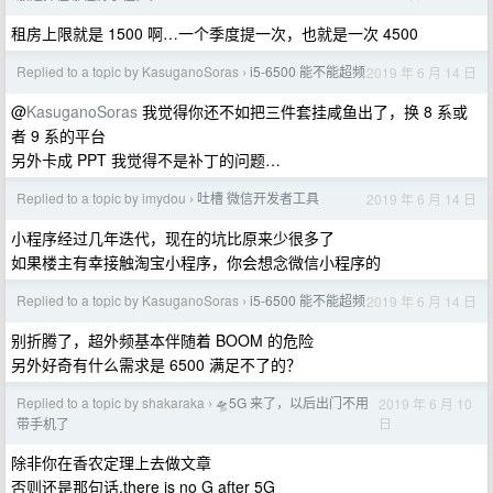
租房上限就是 1500 啊…一个季度提一次，也就是一次 4500
Replied to a topic by KasuganoSoras
i5-6500 能不能超频
2019 年 6 月 14 日
›
@
KasuganoSoras
我觉得你还不如把三件套挂咸鱼出了，换 8 系或
者 9 系的平台
另外卡成 PPT 我觉得不是补丁的问题…
Replied to a topic by imydou
吐槽 微信开发者工具
2019 年 6 月 14 日
›
小程序经过几年迭代，现在的坑比原来少很多了
如果楼主有幸接触淘宝小程序，你会想念微信小程序的
Replied to a topic by KasuganoSoras
i5-6500 能不能超频
2019 年 6 月 14 日
›
别折腾了，超外频基本伴随着 BOOM 的危险
另外好奇有什么需求是 6500 满足不了的？
Replied to a topic by shakaraka
🛸5G 来了，以后出门不用
2019 年 6 月 10
›
日
带手机了
除非你在香农定理上去做文章
否则还是那句话,there is no G after 5G